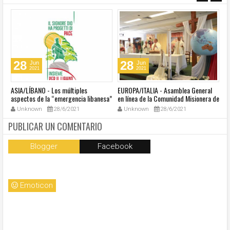
28
28
Jun
Jun
2021
2021
ASIA/LÍBANO - Los múltiples
EUROPA/ITALIA - Asamblea General
A
aspectos de la “emergencia libanesa”
en línea de la Comunidad Misionera de
in
al centro de la cumbre eclesial
Villaregia
Unknown
28/6/2021
Unknown
28/6/2021
convocada por el Papa Francisco
PUBLICAR UN COMENTARIO
Blogger
Facebook
Emoticon