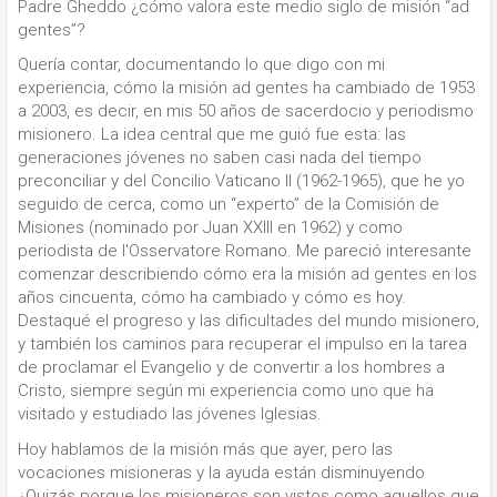
Padre Gheddo ¿cómo valora este medio siglo de misión “ad
gentes”?
Quería contar, documentando lo que digo con mi
experiencia, cómo la misión ad gentes ha cambiado de 1953
a 2003, es decir, en mis 50 años de sacerdocio y periodismo
misionero. La idea central que me guió fue esta: las
generaciones jóvenes no saben casi nada del tiempo
preconciliar y del Concilio Vaticano II (1962-1965), que he yo
seguido de cerca, como un “experto” de la Comisión de
Misiones (nominado por Juan XXIII en 1962) y como
periodista de l'Osservatore Romano. Me pareció interesante
comenzar describiendo cómo era la misión ad gentes en los
años cincuenta, cómo ha cambiado y cómo es hoy.
Destaqué el progreso y las dificultades del mundo misionero,
y también los caminos para recuperar el impulso en la tarea
de proclamar el Evangelio y de convertir a los hombres a
Cristo, siempre según mi experiencia como uno que ha
visitado y estudiado las jóvenes Iglesias.
Hoy hablamos de la misión más que ayer, pero las
vocaciones misioneras y la ayuda están disminuyendo
¿Quizás porque los misioneros son vistos como aquellos que