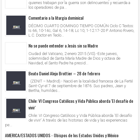
quienes trabajan por la guerra son delincuentes y recuerda a
los operadores de pa...
Comentario a la liturgia dominical
DÉCIMO CUARTO DOMINGO TIEMPO COMÚN Ciclo C Textos:
Is 66, 10-14c; Gal 6, 14-18; Lc 10, 1-12.17-20 P. Antonio Rivero,
L.C. Doctor en Teolo...
No se puede entender a Jesús sin su Madre
Ciudad del Vaticano, 2 enero 2015 (VIS).-Este jueves,
solemnidad de Santa María Madre de Dios y octava de
Navidad, el Santo Padre ha presid...
Beato Daniel Alejo Brottier – 28 de febrero
(ZENIT – Madrid).- Nació en la localidad francesa de La Ferté
Saint-Cyr el 7 de septiembre de 1876. Sus padres, Jean y
Bertha, humildes...
Chile: VI Congreso Católicos y Vida Pública aborda 'El desafío de
vivir'
Chile: VI Congreso Católicos y Vida Pública aborda 'El desafío
de vivir' A través de las historias de vida y las experiencias
pe...
AMERICA/ESTADOS UNIDOS - Obispos de los Estados Unidos y México