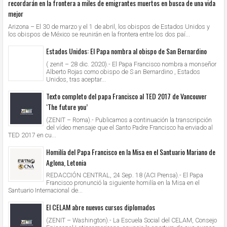
recordarán en la frontera a miles de emigrantes muertos en busca de una vida
mejor
Arizona – El 30 de marzo y el 1 de abril, los obispos de Estados Unidos y
los obispos de México se reunirán en la frontera entre los dos paí...
Estados Unidos: El Papa nombra al obispo de San Bernardino
( zenit – 28 dic. 2020).- El Papa Francisco nombra a monseñor
Alberto Rojas como obispo de S an Bernardino , Estados
Unidos, tras aceptar...
Texto completo del papa Francisco al TED 2017 de Vancouver
‘The future you’
(ZENIT – Roma).- Publicamos a continuación la transcripción
del vídeo mensaje que el Santo Padre Francisco ha enviado al
TED 2017 en cu...
Homilía del Papa Francisco en la Misa en el Santuario Mariano de
Aglona, Letonia
REDACCIÓN CENTRAL, 24 Sep. 18 (ACI Prensa).- El Papa
Francisco pronunció la siguiente homilía en la Misa en el
Santuario Internacional de...
El CELAM abre nuevos cursos diplomados
(ZENIT – Washington).- La Escuela Social del CELAM, Consejo