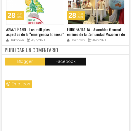
28
28
Jun
Jun
2021
2021
ASIA/LÍBANO - Los múltiples
EUROPA/ITALIA - Asamblea General
A
aspectos de la “emergencia libanesa”
en línea de la Comunidad Misionera de
in
al centro de la cumbre eclesial
Villaregia
Unknown
28/6/2021
Unknown
28/6/2021
convocada por el Papa Francisco
PUBLICAR UN COMENTARIO
Blogger
Facebook
Emoticon