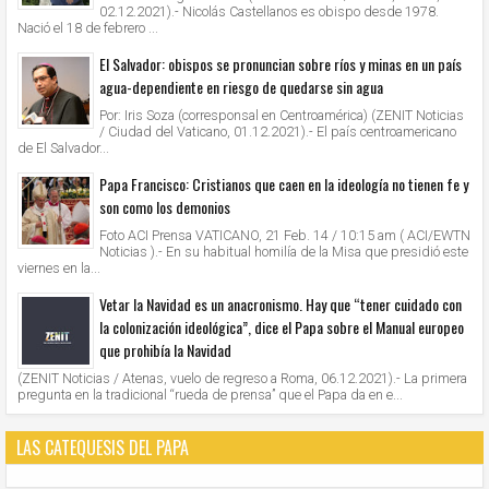
02.12.2021).- Nicolás Castellanos es obispo desde 1978.
Nació el 18 de febrero ...
El Salvador: obispos se pronuncian sobre ríos y minas en un país
agua-dependiente en riesgo de quedarse sin agua
Por: Iris Soza (corresponsal en Centroamérica) (ZENIT Noticias
/ Ciudad del Vaticano, 01.12.2021).- El país centroamericano
de El Salvador...
Papa Francisco: Cristianos que caen en la ideología no tienen fe y
son como los demonios
Foto ACI Prensa VATICANO, 21 Feb. 14 / 10:15 am ( ACI/EWTN
Noticias ).- En su habitual homilía de la Misa que presidió este
viernes en la...
Vetar la Navidad es un anacronismo. Hay que “tener cuidado con
la colonización ideológica”, dice el Papa sobre el Manual europeo
que prohibía la Navidad
(ZENIT Noticias / Atenas, vuelo de regreso a Roma, 06.12.2021).- La primera
pregunta en la tradicional “rueda de prensa” que el Papa da en e...
LAS CATEQUESIS DEL PAPA