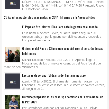
DÉCIMO CUARTO DOMINGO TIEMPO COMÚN Ciclo C Textos:
Is 66, 10-14c; Gal 6, 14-18; Lc 10, 1-12.17-20 P. Antonio Rivero,
L.C. Doctor en Teolo...
26 Agentes pastorales asesinados en 2014. Informe de la Agencia Fides
El Papa en Sta. Marta: ‘Dios llora ante la guerra en el mundo’
En la homilía de este jueves, el Santo Padre asegura que
quienes trabajan por la guerra son delincuentes y recuerda a
los operadores de pa...
6 piropos del Papa a Chipre que conquistaron el corazón de sus
habitantes
(ZENIT Noticias / Nicosia, 03.12.2021).- Apenas llegar a
Nicosia, uno de los primeros encuentros del Papa fue el que
mantuvo con miembros d...
Lecturas de verano: ‘El drama del humanismo ateo’
(zenit – 31 julio 2020). El drama del humanismo ateo , de
Ediciones Encuentro, es la lectura que recomienda este viernes,
31 de julio de 2...
Católico y español: así es el obispo nominado al Premio Nobel de
la Paz 2021
Por: Covadonga Asturias (ZENIT Noticias / La Paz, Bolivia,