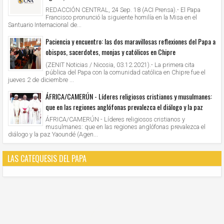
REDACCIÓN CENTRAL, 24 Sep. 18 (ACI Prensa).- El Papa
Francisco pronunció la siguiente homilía en la Misa en el
Santuario Internacional de...
Paciencia y encuentro: las dos maravillosas reflexiones del Papa a
obispos, sacerdotes, monjas y católicos en Chipre
(ZENIT Noticias / Nicosia, 03.12.2021).- La primera cita
pública del Papa con la comunidad católica en Chipre fue el
jueves 2 de diciembre ...
ÁFRICA/CAMERÚN - Líderes religiosos cristianos y musulmanes:
que en las regiones anglófonas prevalezca el diálogo y la paz
ÁFRICA/CAMERÚN - Líderes religiosos cristianos y
musulmanes: que en las regiones anglófonas prevalezca el
diálogo y la paz Yaoundé (Agen...
LAS CATEQUESIS DEL PAPA