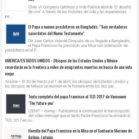
Chile: VI Congreso Católicos y Vida Pública aborda 'El desafío
de vivir' A través de las historias de vida y las experiencias
pe...
El Papa a nuevos presbíteros en Bangladés: “Sois verdaderos
sacerdotes del Nuevo Testamento”
De Juan Carlos Velarde Después de su llegada a Bangladés,
el Papa Francisco ha presidido una Misa con ordenación de
presbíteros en el P...
AMERICA/ESTADOS UNIDOS - Obispos de los Estados Unidos y México
recordarán en la frontera a miles de emigrantes muertos en busca de una vida
mejor
Arizona – El 30 de marzo y el 1 de abril, los obispos de Estados Unidos y
los obispos de México se reunirán en la frontera entre los dos paí...
Texto completo del papa Francisco al TED 2017 de Vancouver
‘The future you’
(ZENIT – Roma).- Publicamos a continuación la transcripción
del vídeo mensaje que el Santo Padre Francisco ha enviado al
TED 2017 en cu...
Homilía del Papa Francisco en la Misa en el Santuario Mariano de
Aglona, Letonia