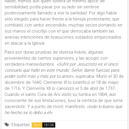
Nadie, menos aún quien tuviera un mínimo ápice de
sensibilidad, podía pasar por su lado sin sentirse
poderosamente llamado a vivir la santidad. Por algo había
sido elegido para hacer frente a la herejía protestante, que
combatió con verbo encendido, muchas veces portando en
sus manos el crucifijo con el que derrocaba también las
aviesas intenciones de bravucones soldados empecinados
en atacar a la Iglesia.
Pasó por duras pruebas de diversa índole, algunas
provenientes de ciertos superiores, y las acogió con
verdadera mansedumbre.
«Sufrir por Jesucristo es el único
consuelo que hallo en este mundo. Señor, dame fuerzas para
poder sufrir más y más por tu amor»
, suplicaba. Murió el 30 de
diciembre de 1640. Clemente XI lo beatificó el 18 de mayo
de 1716. Y Clemente XII lo canonizó el 5 de abril de 1737.
Cuando el santo Cura de Ars visitó su tumba en 1804, aún
consciente de sus limitaciones, tuvo la certeza de que sería
sacerdote. Y a punto de morir, manifestó:
«todo lo bueno que
he hecho se lo debo a él»
.
Etiquetas:
Zenit