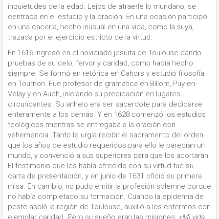
inquietudes de la edad. Lejos de atraerle lo mundano, se
centraba en el estudio y la oración. En una ocasión participó
en una cacería, hecho inusual en una vida, como la suya,
trazada por el ejercicio estricto de la virtud.
En 1616 ingresó en el noviciado jesuita de Toulouse dando
pruebas de su celo, fervor y caridad, como había hecho
siempre. Se formó en retórica en Cahors y estudió filosofía
en Tournon. Fue profesor de gramática en Billom, Puy-en-
Velay y en Auch, iniciando su predicación en lugares
circundantes. Su anhelo era ser sacerdote para dedicarse
enteramente a los demás. Y en 1628 comenzó los estudios
teológicos mientras se entregaba a la oración con
vehemencia. Tanto le urgía recibir el sacramento del orden
que los años de estudio requeridos para ello le parecían un
mundo, y convenció a sus superiores para que los acortaran.
El testimonio que les había ofrecido con su virtud fue su
carta de presentación, y en junio de 1631 ofició su primera
misa. En cambio, no pudo emitir la profesión solemne porque
no había completado su formación. Cuando la epidemia de
peste asoló la región de Toulouse, auxilió a los enfermos con
ejemplar caridad. Pero su sueño eran las misiones:
«Mi vida