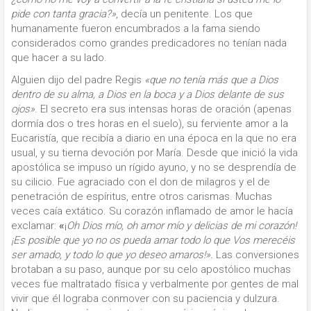
pide con tanta gracia?»
, decía un penitente. Los que
humanamente fueron encumbrados a la fama siendo
considerados como grandes predicadores no tenían nada
que hacer a su lado.
Alguien dijo del padre Regis
«que no tenía más que a Dios
dentro de su alma, a Dios en la boca y a Dios delante de sus
ojos»
. El secreto era sus intensas horas de oración (apenas
dormía dos o tres horas en el suelo), su ferviente amor a la
Eucaristía, que recibía a diario en una época en la que no era
usual, y su tierna devoción por María. Desde que inició la vida
apostólica se impuso un rígido ayuno, y no se desprendía de
su cilicio. Fue agraciado con el don de milagros y el de
penetración de espíritus, entre otros carismas. Muchas
veces caía extático. Su corazón inflamado de amor le hacía
exclamar:
«
¡
Oh Dios mío, oh amor mío y delicias de mi corazón!
¡Es posible que yo no os pueda amar todo lo que Vos merecéis
ser amado, y todo lo que yo deseo amaros!».
Las conversiones
brotaban a su paso, aunque por su celo apostólico muchas
veces fue maltratado física y verbalmente por gentes de mal
vivir que él lograba conmover con su paciencia y dulzura.