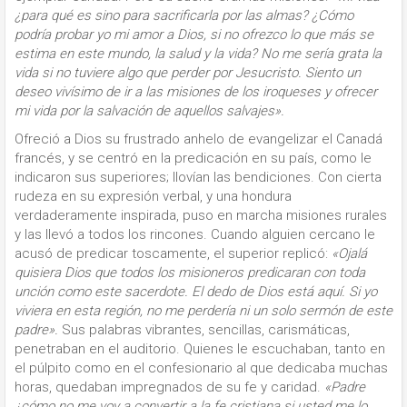
¿para qué es sino para sacrificarla por las almas? ¿Cómo
podría probar yo mi amor a Dios, si no ofrezco lo que más se
estima en este mundo, la salud y la vida? No me sería grata la
vida si no tuviere algo que perder por Jesucristo. Siento un
deseo vivísimo de ir a las misiones de los iroqueses y ofrecer
mi vida por la salvación de aquellos salvajes».
Ofreció a Dios su frustrado anhelo de evangelizar el Canadá
francés, y se centró en la predicación en su país, como le
indicaron sus superiores; llovían las bendiciones. Con cierta
rudeza en su expresión verbal, y una hondura
verdaderamente inspirada, puso en marcha misiones rurales
y las llevó a todos los rincones. Cuando alguien cercano le
acusó de predicar toscamente, el superior replicó:
«Ojalá
quisiera Dios que todos los misioneros predicaran con toda
unción como este sacerdote. El dedo de Dios está aquí. Si yo
viviera en esta región, no me perdería ni un solo sermón de este
padre».
Sus palabras vibrantes, sencillas, carismáticas,
penetraban en el auditorio. Quienes le escuchaban, tanto en
el púlpito como en el confesionario al que dedicaba muchas
horas, quedaban impregnados de su fe y caridad.
«Padre
¿cómo no me voy a convertir a la fe cristiana si usted me lo