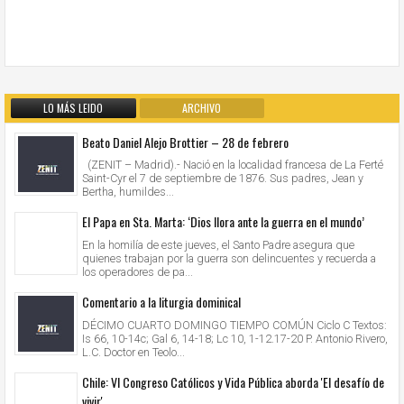
LO MÁS LEIDO
ARCHIVO
Beato Daniel Alejo Brottier – 28 de febrero
(ZENIT – Madrid).- Nació en la localidad francesa de La Ferté
Saint-Cyr el 7 de septiembre de 1876. Sus padres, Jean y
Bertha, humildes...
El Papa en Sta. Marta: ‘Dios llora ante la guerra en el mundo’
En la homilía de este jueves, el Santo Padre asegura que
quienes trabajan por la guerra son delincuentes y recuerda a
los operadores de pa...
Comentario a la liturgia dominical
DÉCIMO CUARTO DOMINGO TIEMPO COMÚN Ciclo C Textos:
Is 66, 10-14c; Gal 6, 14-18; Lc 10, 1-12.17-20 P. Antonio Rivero,
L.C. Doctor en Teolo...
Chile: VI Congreso Católicos y Vida Pública aborda 'El desafío de
vivir'