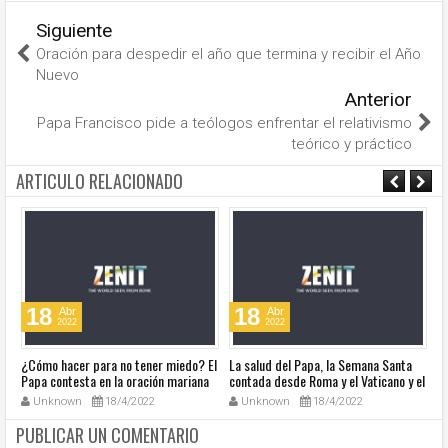
Siguiente
Oración para despedir el año que termina y recibir el Año
Nuevo
Anterior
Papa Francisco pide a teólogos enfrentar el relativismo
teórico y práctico
ARTICULO RELACIONADO
18
18
Abr
Abr
2022
2022
¿Cómo hacer para no tener miedo? El
La salud del Papa, la Semana Santa
Ve
Papa contesta en la oración mariana
contada desde Roma y el Vaticano y el
Ha
de este lunes en la Plaza de San
resumen de noticias en audio
co
Unknown
18/4/2022
Unknown
18/4/2022
Pedro
so
la
PUBLICAR UN COMENTARIO