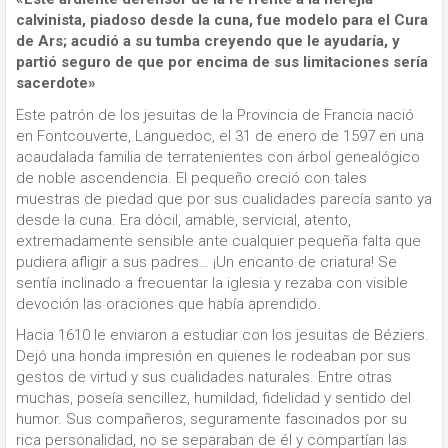
calvinista, piadoso desde la cuna, fue modelo para el Cura
de Ars; acudió a su tumba creyendo que le ayudaría, y
partió seguro de que por encima de sus limitaciones sería
sacerdote»
Este patrón de los jesuitas de la Provincia de Francia nació
en Fontcouverte, Languedoc, el 31 de enero de 1597 en una
acaudalada familia de terratenientes con árbol genealógico
de noble ascendencia. El pequeño creció con tales
muestras de piedad que por sus cualidades parecía santo ya
desde la cuna. Era dócil, amable, servicial, atento,
extremadamente sensible ante cualquier pequeña falta que
pudiera afligir a sus padres… ¡Un encanto de criatura! Se
sentía inclinado a frecuentar la iglesia y rezaba con visible
devoción las oraciones que había aprendido.
Hacia 1610 le enviaron a estudiar con los jesuitas de Béziers.
Dejó una honda impresión en quienes le rodeaban por sus
gestos de virtud y sus cualidades naturales. Entre otras
muchas, poseía sencillez, humildad, fidelidad y sentido del
humor. Sus compañeros, seguramente fascinados por su
rica personalidad, no se separaban de él y compartían las