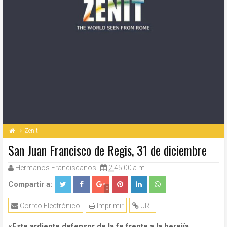
Zenit
San Juan Francisco de Regis, 31 de diciembre
Hermanos Franciscanos
2:45:00 a.m.
Compartir a:
0
Correo Electrónico
Imprimir
URL
«Este ardiente defensor de la fe frente a la herejía