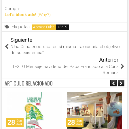
Compartir:
Let's block ads!
(Why?)
Etiquetas:
Agenzia Fides
Siguiente
“Una Curia encerrada en sí misma traicionaría el objetivo
de su existencia”
Anterior
TEXTO Mensaje navideño del Papa Francisco a la Curia
Romana
ARTICULO RELACIONADO
28
28
Jun
Jun
2021
2021