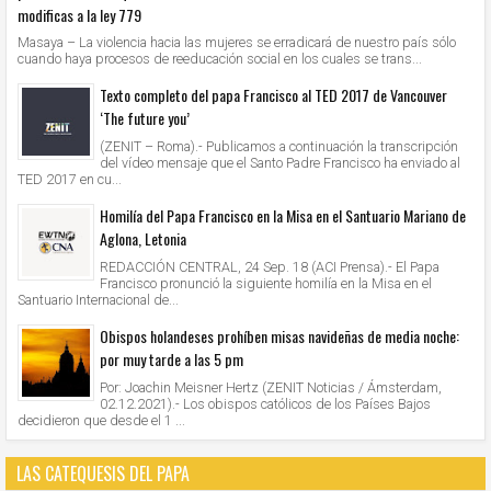
modificas a la ley 779
Masaya – La violencia hacia las mujeres se erradicará de nuestro país sólo
cuando haya procesos de reeducación social en los cuales se trans...
Texto completo del papa Francisco al TED 2017 de Vancouver
‘The future you’
(ZENIT – Roma).- Publicamos a continuación la transcripción
del vídeo mensaje que el Santo Padre Francisco ha enviado al
TED 2017 en cu...
Homilía del Papa Francisco en la Misa en el Santuario Mariano de
Aglona, Letonia
REDACCIÓN CENTRAL, 24 Sep. 18 (ACI Prensa).- El Papa
Francisco pronunció la siguiente homilía en la Misa en el
Santuario Internacional de...
Obispos holandeses prohíben misas navideñas de media noche:
por muy tarde a las 5 pm
Por: Joachin Meisner Hertz (ZENIT Noticias / Ámsterdam,
02.12.2021).- Los obispos católicos de los Países Bajos
decidieron que desde el 1 ...
LAS CATEQUESIS DEL PAPA