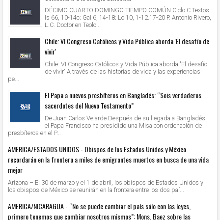
DÉCIMO CUARTO DOMINGO TIEMPO COMÚN Ciclo C Textos:
Is 66, 10-14c; Gal 6, 14-18; Lc 10, 1-12.17-20 P. Antonio Rivero,
L.C. Doctor en Teolo...
Chile: VI Congreso Católicos y Vida Pública aborda 'El desafío de
vivir'
Chile: VI Congreso Católicos y Vida Pública aborda 'El desafío
de vivir' A través de las historias de vida y las experiencias
pe...
El Papa a nuevos presbíteros en Bangladés: “Sois verdaderos
sacerdotes del Nuevo Testamento”
De Juan Carlos Velarde Después de su llegada a Bangladés,
el Papa Francisco ha presidido una Misa con ordenación de
presbíteros en el P...
AMERICA/ESTADOS UNIDOS - Obispos de los Estados Unidos y México
recordarán en la frontera a miles de emigrantes muertos en busca de una vida
mejor
Arizona – El 30 de marzo y el 1 de abril, los obispos de Estados Unidos y
los obispos de México se reunirán en la frontera entre los dos paí...
AMERICA/NICARAGUA - “No se puede cambiar el país sólo con las leyes,
primero tenemos que cambiar nosotros mismos”: Mons. Baez sobre las