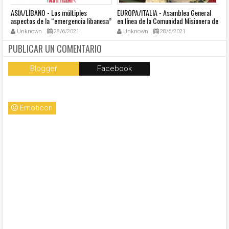
ASIA/LÍBANO - Los múltiples
EUROPA/ITALIA - Asamblea General
A
aspectos de la “emergencia libanesa”
en línea de la Comunidad Misionera de
in
al centro de la cumbre eclesial
Villaregia
Unknown
28/6/2021
Unknown
28/6/2021
convocada por el Papa Francisco
PUBLICAR UN COMENTARIO
Blogger
Facebook
Emoticon