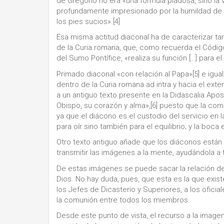
de Gregorio no era «una fórmula piadosa, sino la
profundamente impresionado por la humildad de Di
los pies sucios».[4]
Esa misma actitud diaconal ha de caracterizar ta
de la Curia romana, que, como recuerda el Códi
del Sumo Pontífice, «realiza su función […] para el 
Primado diaconal «con relación al Papa»[5] e igua
dentro de la Curia romana ad intra y hacia el exteri
a un antiguo texto presente en la Didascalia Apos
Obispo, su corazón y alma»,[6] puesto que la comun
ya que el diácono es el custodio del servicio en l
para oír sino también para el equilibrio; y la boca
Otro texto antiguo añade que los diáconos están l
transmitir las imágenes a la mente, ayudándola a t
De estas imágenes se puede sacar la relación de 
Dios. No hay duda, pues, que esta es la que exis
los Jefes de Dicasterio y Superiores, a los ofici
la comunión entre todos los miembros.
Desde este punto de vista, el recurso a la image