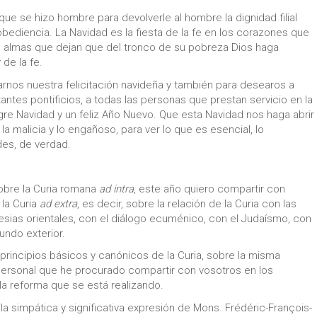
 que se hizo hombre para devolverle al hombre la dignidad filial
bediencia. La Navidad es la fiesta de la fe en los corazones que
as almas que dejan que del tronco de su pobreza Dios haga
 de la fe.
nos nuestra felicitación navideña y también para desearos a
ntes pontificios, a todas las personas que prestan servicio en la
gre Navidad y un feliz Año Nuevo. Que esta Navidad nos haga abrir
 la malicia y lo engañoso, para ver lo que es esencial, lo
des, de verdad.
obre la Curia romana
ad intra
, este año quiero compartir con
 la Curia
ad extra
, es decir, sobre la relación de la Curia con las
glesias orientales, con el diálogo ecuménico, con el Judaísmo, con
mundo exterior.
principios básicos y canónicos de la Curia, sobre la misma
n personal que he procurado compartir con vosotros en los
la reforma que se está realizando.
a simpática y significativa expresión de Mons. Frédéric-François-