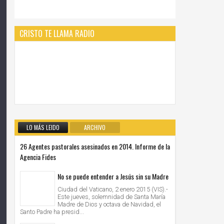
CRISTO TE LLAMA RADIO
LO MÁS LEIDO
ARCHIVO
26 Agentes pastorales asesinados en 2014. Informe de la
Agencia Fides
No se puede entender a Jesús sin su Madre
Ciudad del Vaticano, 2 enero 2015 (VIS).-
Este jueves, solemnidad de Santa María
Madre de Dios y octava de Navidad, el
Santo Padre ha presid...