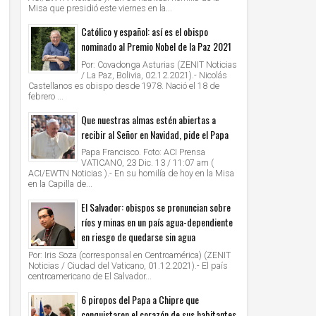
Misa que presidió este viernes en la...
Católico y español: así es el obispo
nominado al Premio Nobel de la Paz 2021
Por: Covadonga Asturias (ZENIT Noticias
/ La Paz, Bolivia, 02.12.2021).- Nicolás
Castellanos es obispo desde 1978. Nació el 18 de
febrero ...
Que nuestras almas estén abiertas a
recibir al Señor en Navidad, pide el Papa
Papa Francisco. Foto: ACI Prensa
VATICANO, 23 Dic. 13 / 11:07 am (
ACI/EWTN Noticias ).- En su homilía de hoy en la Misa
en la Capilla de...
El Salvador: obispos se pronuncian sobre
ríos y minas en un país agua-dependiente
en riesgo de quedarse sin agua
Por: Iris Soza (corresponsal en Centroamérica) (ZENIT
Noticias / Ciudad del Vaticano, 01.12.2021).- El país
centroamericano de El Salvador...
6 piropos del Papa a Chipre que
conquistaron el corazón de sus habitantes