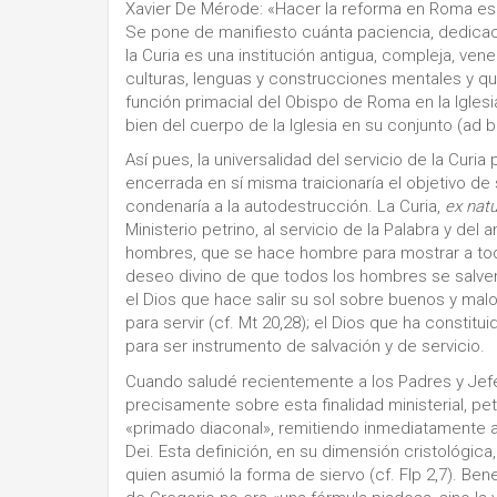
Xavier De Mérode: «Hacer la reforma en Roma es c
Se pone de manifiesto cuánta paciencia, dedicac
la Curia es una institución antigua, compleja, v
culturas, lenguas y construcciones mentales y qu
función primacial del Obispo de Roma en la Iglesi
bien del cuerpo de la Iglesia en su conjunto (ad b
Así pues, la universalidad del servicio de la Curia 
encerrada en sí misma traicionaría el objetivo de 
condenaría a la autodestrucción. La Curia,
ex nat
Ministerio petrino, al servicio de la Palabra y del
hombres, que se hace hombre para mostrar a todo
deseo divino de que todos los hombres se salven y
el Dios que hace salir su sol sobre buenos y malos
para servir (cf. Mt 20,28); el Dios que ha constit
para ser instrumento de salvación y de servicio.
Cuando saludé recientemente a los Padres y Jefes
precisamente sobre esta finalidad ministerial, petri
«primado diaconal», remitiendo inmediatamente 
Dei. Esta definición, en su dimensión cristológica
quien asumió la forma de siervo (cf. Flp 2,7). Ben