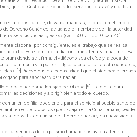
 verdadera manifestación de su modo de vivir y actuar. Estaba
os, que en Cristo se hizo nuestro servidor, nos lavó y nos lava
mbién a todos los que, de varias maneras, trabajan en el ámbito
go de Derecho Canónico, actuando en nombre y con la autoridad
bien y servicio de las Iglesias» (can. 360; cf. CCEO can. 46).
lmente diaconal, por consiguiente, es el trabajo que se realiza
or ad extra. Este tema de la diaconía ministerial y curial, me lleva
tolorum donde se afirma: el «diácono sea el oído y la boca del
ión, la armonía y la paz en la Iglesia está unida a esta concordia,
a Iglesia.[7] Pienso que no es casualidad que el oído sea el órgano
 el órgano para saborear y para hablar.
lamados a ser como los ojos del Obispo.[8] El ojo mira para
omar las decisiones y a dirigir bien a todo el cuerpo.
comunión de filial obediencia para el servicio al pueblo santo de
te también entre todos los que trabajan en la Curia romana, desde
ales y a todos. La comunión con Pedro refuerza y da nuevo vigor a
n de los sentidos del organismo humano nos ayuda a tener el