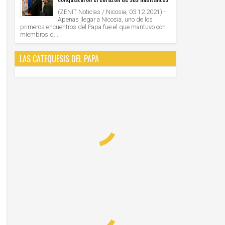
(ZENIT Noticias / Nicosia, 03.12.2021).-
Apenas llegar a Nicosia, uno de los
primeros encuentros del Papa fue el que mantuvo con
miembros d...
LAS CATEQUESIS DEL PAPA