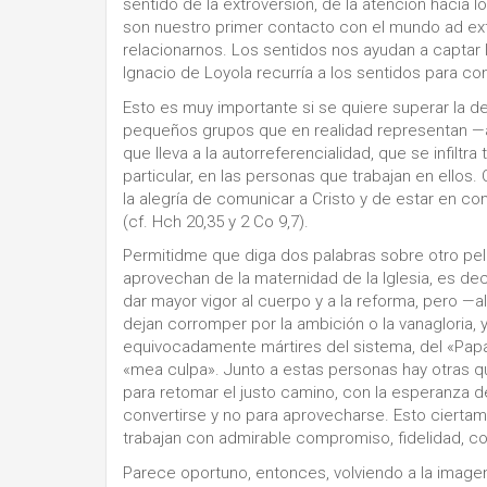
sentido de la extroversión, de la atención hacia 
son nuestro primer contacto con el mundo ad ext
relacionarnos. Los sentidos nos ayudan a captar l
Ignacio de Loyola recurría a los sentidos para con
Esto es muy importante si se quiere superar la de
pequeños grupos que en realidad representan —a
que lleva a la autorreferencialidad, que se infilt
particular, en las personas que trabajan en ellos
la alegría de comunicar a Cristo y de estar en c
(cf. Hch 20,35 y 2 Co 9,7).
Permitidme que diga dos palabras sobre otro pelig
aprovechan de la maternidad de la Iglesia, es d
dar mayor vigor al cuerpo y a la reforma, pero 
dejan corromper por la ambición o la vanagloria
equivocadamente mártires del sistema, del «Papa 
«mea culpa». Junto a estas personas hay otras que
para retomar el justo camino, con la esperanza d
convertirse y no para aprovecharse. Esto ciertame
trabajan con admirable compromiso, fidelidad, c
Parece oportuno, entonces, volviendo a la image