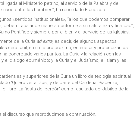
 ligada al Ministerio petrino, al servicio de la Palabra y del
ue nace entre los hombres”, ha recordado Francisco.
lgunos «sentidos institucionales», “a los que podemos comparar
, deben trabajar de manera conforme a su naturaleza y finalidad”,
umo Pontífice y siempre por el bien y al servicio de las Iglesias.
amente de la Curia
ad extra
, es decir, de algunos aspectos
les será fácil, en un futuro próximo, enumerar y profundizar los
ha concretado varios puntos: La Curia y la relación con las
ia y el diálogo ecuménico; y la Curia y el Judaísmo, el Islam y las
rdenales y superiores de la Curia un libro de teología espiritual
lado ‘Quiero ver a Dios’, y de parte del Cardenal Piacenza,
 el libro ‘La fiesta del perdón’ como resultado del Jubileo de la
ria el discurso que reproducimos a continuación.