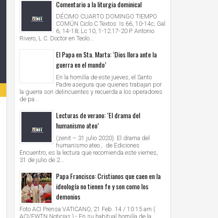
Comentario a la liturgia dominical
DÉCIMO CUARTO DOMINGO TIEMPO
COMÚN Ciclo C Textos: Is 66, 10-14c; Gal
6, 14-18; Lc 10, 1-12.17-20 P. Antonio
Rivero, L.C. Doctor en Teolo...
El Papa en Sta. Marta: ‘Dios llora ante la
guerra en el mundo’
En la homilía de este jueves, el Santo
Padre asegura que quienes trabajan por
la guerra son delincuentes y recuerda a los operadores
de pa...
Lecturas de verano: ‘El drama del
humanismo ateo’
(zenit – 31 julio 2020). El drama del
humanismo ateo , de Ediciones
Encuentro, es la lectura que recomienda este viernes,
31 de julio de 2...
Papa Francisco: Cristianos que caen en la
ideología no tienen fe y son como los
demonios
Foto ACI Prensa VATICANO, 21 Feb. 14 / 10:15 am (
ACI/EWTN Noticias ).- En su habitual homilía de la