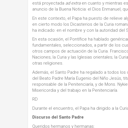
está proyectada
ad extra
en cuanto y mientras está
anuncio de la Buena Noticia: el Dios Enmanuel, q
En este contexto, el Papa ha puesto de relieve a
en cierto modo los Dicasterios de la Curia romana
ha indicado: en el nombre y con la autoridad del S
En esta ocasión, el Pontífice ha hablado genéric
fundamentales, seleccionados, a partir de los cua
otros campos de actuación de la Curia. Francisco 
Naciones; la Curia y las Iglesias orientales; la Cur
otras religiones.
Además, el Santo Padre ha regalado a todos los ca
del Beato Padre María Eugenio del Niño Jesús, titu
responsable de la Penitenciaría, y de Mons. Nykiel,
Misericordia y del trabajo en la Penitenciaría.
RD
Durante el encuentro, el Papa ha dirigido a la Cu
Discurso del Santo Padre
Queridos hermanos y hermanas: