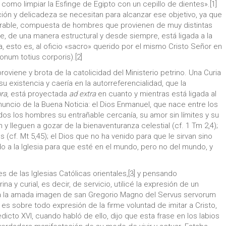
omo limpiar la Esfinge de Egipto con un cepillo de dientes».[1]
ión y delicadeza se necesitan para alcanzar ese objetivo, ya que
enerable, compuesta de hombres que provienen de muy distintas
e, de una manera estructural y desde siempre, está ligada a la
a, esto es, al oficio «sacro» querido por el mismo Cristo Señor en
onum totius corporis).[2]
proviene y brota de la catolicidad del Ministerio petrino. Una Curia
su existencia y caería en la autorreferencialidad, que la
ura
, está proyectada
ad extra
en cuanto y mientras está ligada al
 anuncio de la Buena Noticia: el Dios Enmanuel, que nace entre los
s los hombres su entrañable cercanía, su amor sin límites y su
 lleguen a gozar de la bienaventuranza celestial (cf. 1 Tm 2,4);
 (cf. Mt 5,45); el Dios que no ha venido para que le sirvan sino
uido a la Iglesia para que esté en el mundo, pero no del mundo, y
 de las Iglesias Católicas orientales,[3] y pensando
na y curial, es decir, de servicio, utilicé la expresión de un
a la amada imagen de san Gregorio Magno del Servus servorum
, es sobre todo expresión de la firme voluntad de imitar a Cristo,
edicto XVI, cuando habló de ello, dijo que esta frase en los labios