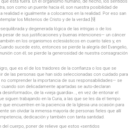
lo que está fuera. En el organismo humano, de hecho, los sentidos
ra, son como un puente hacia él; son nuestra posibilidad de
a realidad e igualmente a colocarnos en la realidad. Por eso san
templar los Misterios de Cristo y de la verdad.[9]
sequilibrada y degenerada lógica de las intrigas o de los
 pesar de sus justificaciones y buenas intenciones— un cáncer
ra también en los organismos eclesiásticos en cuanto tales y, en
. Cuando sucede esto, entonces se pierde la alegría del Evangelio,
omunión con él; se pierde la generosidad de nuestra consagración
ro, que es el de los traidores de la confianza o los que se
ecir de las personas que han sido seleccionadas con cuidado para
—al no comprender la importancia de sus responsabilidades— se
, y cuando son delicadamente apartadas se auto-declaran
desinformado», de la «vieja guardia»…, en vez de entonar el
 siguen trabajando en la Curia, a las que se les da el tiempo
e que encuentren en la paciencia de la Iglesia una ocasión para
nte sin olvidar la inmensa mayoría de personas fieles que allí
ompetencia, dedicación y también con tanta santidad.
n del cuerpo, poner de relieve que estos «sentidos