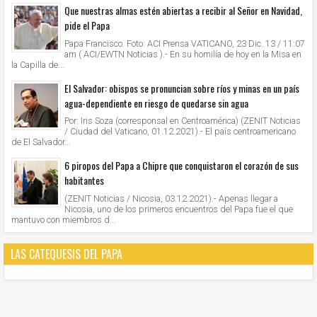
Que nuestras almas estén abiertas a recibir al Señor en Navidad,
pide el Papa
Papa Francisco. Foto: ACI Prensa VATICANO, 23 Dic. 13 / 11:07
am ( ACI/EWTN Noticias ).- En su homilía de hoy en la Misa en
la Capilla de...
El Salvador: obispos se pronuncian sobre ríos y minas en un país
agua-dependiente en riesgo de quedarse sin agua
Por: Iris Soza (corresponsal en Centroamérica) (ZENIT Noticias
/ Ciudad del Vaticano, 01.12.2021).- El país centroamericano
de El Salvador...
6 piropos del Papa a Chipre que conquistaron el corazón de sus
habitantes
(ZENIT Noticias / Nicosia, 03.12.2021).- Apenas llegar a
Nicosia, uno de los primeros encuentros del Papa fue el que
mantuvo con miembros d...
LAS CATEQUESIS DEL PAPA