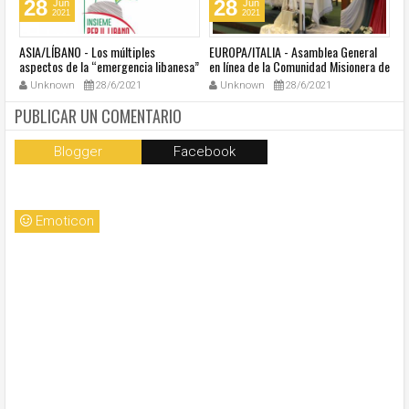
28
28
Jun
Jun
2021
2021
ASIA/LÍBANO - Los múltiples
EUROPA/ITALIA - Asamblea General
A
aspectos de la “emergencia libanesa”
en línea de la Comunidad Misionera de
in
al centro de la cumbre eclesial
Villaregia
Unknown
28/6/2021
Unknown
28/6/2021
convocada por el Papa Francisco
PUBLICAR UN COMENTARIO
Blogger
Facebook
Emoticon