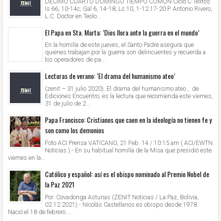
DÉCIMO CUARTO DOMINGO TIEMPO COMÚN Ciclo C Textos:
Is 66, 10-14c; Gal 6, 14-18; Lc 10, 1-12.17-20 P. Antonio Rivero,
L.C. Doctor en Teolo...
El Papa en Sta. Marta: ‘Dios llora ante la guerra en el mundo’
En la homilía de este jueves, el Santo Padre asegura que
quienes trabajan por la guerra son delincuentes y recuerda a
los operadores de pa...
Lecturas de verano: ‘El drama del humanismo ateo’
(zenit – 31 julio 2020). El drama del humanismo ateo , de
Ediciones Encuentro, es la lectura que recomienda este viernes,
31 de julio de 2...
Papa Francisco: Cristianos que caen en la ideología no tienen fe y
son como los demonios
Foto ACI Prensa VATICANO, 21 Feb. 14 / 10:15 am ( ACI/EWTN
Noticias ).- En su habitual homilía de la Misa que presidió este
viernes en la...
Católico y español: así es el obispo nominado al Premio Nobel de
la Paz 2021
Por: Covadonga Asturias (ZENIT Noticias / La Paz, Bolivia,
02.12.2021).- Nicolás Castellanos es obispo desde 1978.
Nació el 18 de febrero ...