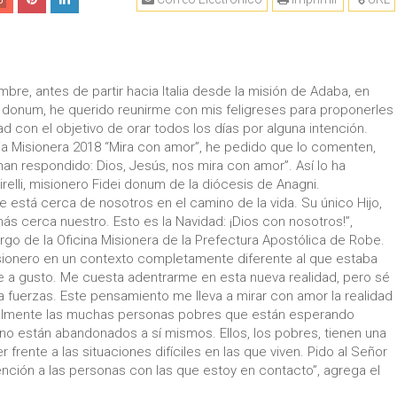
0
bre, antes de partir hacia Italia desde la misión de Adaba, en
i donum, he querido reunirme con mis feligreses para proponerles
 con el objetivo de orar todos los días por alguna intención.
ia Misionera 2018 “Mira con amor”, he pedido que lo comenten,
n respondido: Dios, Jesús, nos mira con amor”. Así lo ha
elli, misionero Fidei donum de la diócesis de Anagni.
está cerca de nosotros en el camino de la vida. Su único Hijo,
ás cerca nuestro. Esto es la Navidad: ¡Dios con nosotros!”,
go de la Oficina Misionera de la Prefectura Apostólica de Robe.
sionero en un contexto completamente diferente al que estaba
se a gusto. Me cuesta adentrarme en esta nueva realidad, pero sé
 fuerzas. Este pensamiento me lleva a mirar con amor la realidad
ialmente las muchas personas pobres que están esperando
no están abandonados a sí mismos. Ellos, los pobres, tienen una
 frente a las situaciones difíciles en las que viven. Pido al Señor
ción a las personas con las que estoy en contacto”, agrega el