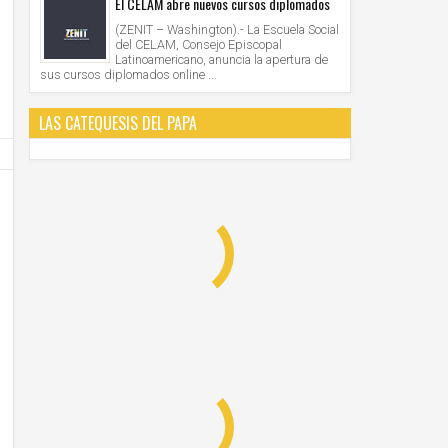
28
28
El CELAM abre nuevos cursos diplomados
2021
2021
(ZENIT – Washington).- La Escuela Social
del CELAM, Consejo Episcopal
AMERICA/PERU' - Los obispos: "la Iglesia cree
VATICANO - Oración mariana por M
Latinoamericano, anuncia la apertura de
en la democracia, defiende el sistema
organizada por las Obras Misionales
sus cursos diplomados online ...
democrático, apoya los resultados electorales"
Unknown
28/6/2021
Unknown
28/6/2021
LAS CATEQUESIS DEL PAPA