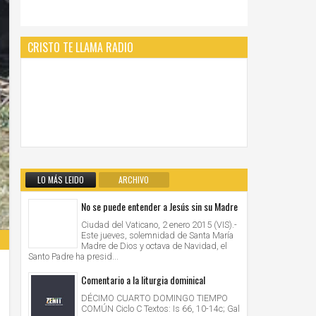
CRISTO TE LLAMA RADIO
LO MÁS LEIDO
ARCHIVO
No se puede entender a Jesús sin su Madre
Ciudad del Vaticano, 2 enero 2015 (VIS).-
Este jueves, solemnidad de Santa María
Madre de Dios y octava de Navidad, el
Santo Padre ha presid...
Comentario a la liturgia dominical
DÉCIMO CUARTO DOMINGO TIEMPO
COMÚN Ciclo C Textos: Is 66, 10-14c; Gal