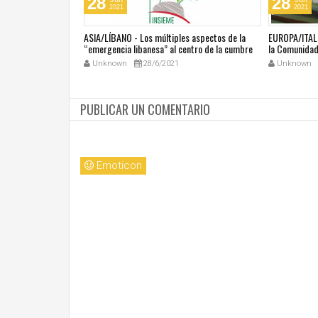
28
28
2021
2021
última masacre en
ASIA/LÍBANO - Los múltiples aspectos de la
EUROPA/ITALI
tar vivir con miedo"
“emergencia libanesa” al centro de la cumbre
la Comunidad 
eclesial convocada por el Papa Francisco
Unknown
28/6/2021
Unknown
PUBLICAR UN COMENTARIO
Emoticon