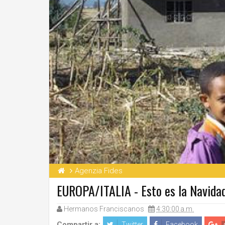
Agenzia Fides
EUROPA/ITALIA - Esto es la Navidad
Hermanos Franciscanos
4:30:00 a.m.
Compartir a:
Twitter
Facebook