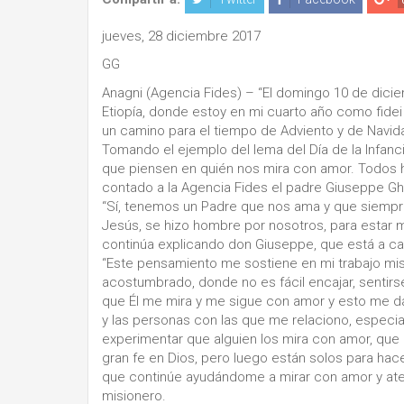
jueves, 28 diciembre 2017
GG
Anagni (Agencia Fides) – “El domingo 10 de diciem
Etiopía, donde estoy en mi cuarto año como fide
un camino para el tiempo de Adviento y de Navidad
Tomando el ejemplo del lema del Día de la Infanc
que piensen en quién nos mira con amor. Todos ha
contado a la Agencia Fides el padre Giuseppe Ghir
“Sí, tenemos un Padre que nos ama y que siempre 
Jesús, se hizo hombre por nosotros, para estar m
continúa explicando don Giuseppe, que está a car
“Este pensamiento me sostiene en mi trabajo mi
acostumbrado, donde no es fácil encajar, sentir
que Él me mira y me sigue con amor y esto me da
y las personas con las que me relaciono, espec
experimentar que alguien los mira con amor, que 
gran fe en Dios, pero luego están solos para hacer
que continúe ayudándome a mirar con amor y aten
misionero.