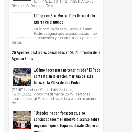
6, 14-18; Lc 10, 1-12.17-20 P. Antonio
Rivero, L.C. Doctor en Teolo...
El Papa en Sta. Marta: ‘Dios llora ante la
guerra en el mundo’
En la homilía de este jueves, el Santo
Padre asegura que quienes trabajan por
la guerra son delincuentes y recuerda a los operadores
de pa...
26 Agentes pastorales asesinados en 2014. Informe de la
Agencia Fides
¿Cómo hacer para no tener miedo? El Papa
contesta en la oración mariana de este
lunes en la Plaza de San Pedro
(ZENIT Noticias / Ciudad del Vaticano,
18.04.2022).- Aproximadamente 25 mil personas
acompañaron al Papa en el rezo de la oración mariana
de...
“Ustedes no son forasteros, sino
conciudadanos”: el emotivo discurso sobre
migración que el Papa dio desde Chipre al
mundo