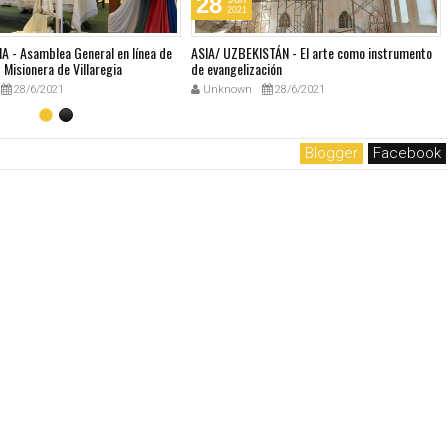
28
2021
A - Asamblea General en línea de
ASIA/ UZBEKISTÁN - El arte como instrumento
Misionera de Villaregia
de evangelización
28/6/2021
Unknown
28/6/2021
Blogger
Facebook