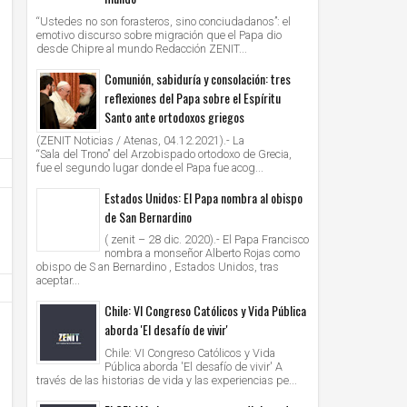
“Ustedes no son forasteros, sino conciudadanos”: el
emotivo discurso sobre migración que el Papa dio
desde Chipre al mundo Redacción ZENIT...
Comunión, sabiduría y consolación: tres
reflexiones del Papa sobre el Espíritu
Santo ante ortodoxos griegos
(ZENIT Noticias / Atenas, 04.12.2021).- La
“Sala del Trono” del Arzobispado ortodoxo de Grecia,
fue el segundo lugar donde el Papa fue acog...
Estados Unidos: El Papa nombra al obispo
de San Bernardino
( zenit – 28 dic. 2020).- El Papa Francisco
nombra a monseñor Alberto Rojas como
obispo de S an Bernardino , Estados Unidos, tras
aceptar...
Chile: VI Congreso Católicos y Vida Pública
aborda 'El desafío de vivir'
Chile: VI Congreso Católicos y Vida
Pública aborda 'El desafío de vivir' A
través de las historias de vida y las experiencias pe...
Jun
Jun