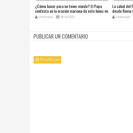
ública de Grecia
¿Cómo hacer para no tener miedo? El Papa
La salud del
omáticas
contesta en la oración mariana de este lunes en
desde Roma y
la Plaza de San Pedro
noticias en a
Unknown
18/4/2022
Unknown
PUBLICAR UN COMENTARIO
Emoticon