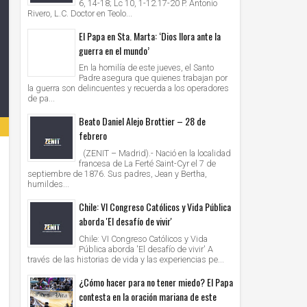
6, 14-18; Lc 10, 1-12.17-20 P. Antonio
Rivero, L.C. Doctor en Teolo...
El Papa en Sta. Marta: ‘Dios llora ante la
guerra en el mundo’
En la homilía de este jueves, el Santo
Padre asegura que quienes trabajan por
la guerra son delincuentes y recuerda a los operadores
de pa...
Beato Daniel Alejo Brottier – 28 de
febrero
(ZENIT – Madrid).- Nació en la localidad
francesa de La Ferté Saint-Cyr el 7 de
septiembre de 1876. Sus padres, Jean y Bertha,
humildes...
Chile: VI Congreso Católicos y Vida Pública
aborda 'El desafío de vivir'
Chile: VI Congreso Católicos y Vida
Pública aborda 'El desafío de vivir' A
través de las historias de vida y las experiencias pe...
¿Cómo hacer para no tener miedo? El Papa
contesta en la oración mariana de este