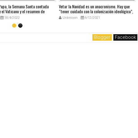
 Papa, la Semana Santa contada
Vetar la Navidad es un anacronismo. Hay que
 el Vaticano y el resumen de
“tener cuidado con la colonización ideológica”,
udio
dice el Papa sobre el Manual europeo que
18/4/2022
Unknown
6/12/2021
prohibía la Navidad
Blogger
Facebook