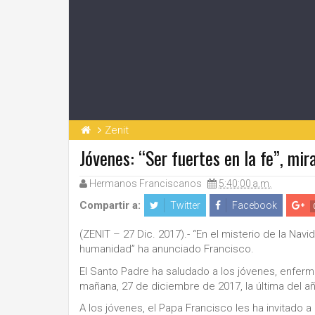
Zenit
Jóvenes: “Ser fuertes en la fe”, mir
Hermanos Franciscanos
5:40:00 a.m.
Compartir a:
Twitter
Facebook
(ZENIT – 27 Dic. 2017).- “En el misterio de la Nav
humanidad” ha anunciado Francisco.
El Santo Padre ha saludado a los jóvenes, enfer
mañana, 27 de diciembre de 2017, la última del año
A los jóvenes, el Papa Francisco les ha invitado a 