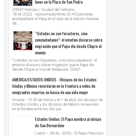
lunes en la Plaza de San Pedro
(ZENIT Noticias / Ciudad del Vaticano,
18.04.2022).- Aproximadamente 25 mil personas
acompañaron al Papa en el rezo de la oración mariana
de...
“Ustedes no son forasteros, sino
conciudadanos”: el emotivo discurso sobre
migración que el Papa dio desde Chipre al
mundo
“Ustedes no son forasteros, sino conciudadanos”: el
emotivo discurso sobre migración que el Papa dio
desde Chipre al mundo Redacción ZENIT...
AMERICA/ESTADOS UNIDOS - Obispos de los Estados
Unidos y México recordarán en la frontera a miles de
emigrantes muertos en busca de una vida mejor
Arizona – El 30 de marzo y el 1 de abril, los obispos de
Estados Unidos y los obispos de México se reunirán
en la frontera entre los dos paí...
Estados Unidos: El Papa nombra al obispo
de San Bernardino
06
06
Dic
Dic
2021
2021
( zenit – 28 dic. 2020).- El Papa Francisco