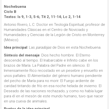
Nochebuena
Ciclo B
Textos: Is 9, 1-3, 5-6; Tit 2, 11-14; Lc 2, 1-14
Antonio Rivero, L.C. Doctor en Teología Espiritual, profesor de
Humanidades Clásicas en el Centro de Noviciado y
Humanidades y Ciencias de la Legión de Cristo en Monterrey
(México).
Idea principal
: Las
paradojas
de Dios en esta Nochebuena.
Síntesis del mensaje
: Dios hecho hombre. El Eterno
descendió al tiempo. El Inabarcable e Infinito cabe en los
brazos de María. La Palabra del Padre en silencio. El
Inmensamente Rico recostado en un pesebre y envuelto en
unos pañales. El Alimentador del género humano pendiente
del pecho de María para no morir. El Fuego ardiente de
caridad tiritando de frío en esa noche helada de invierno. El
Deseado de las naciones rechazado; y como no había lugar
para él en el mesón de este mundo humano, tuvo que nacer
en una cueva de animales.
Puntos de la idea principal
: