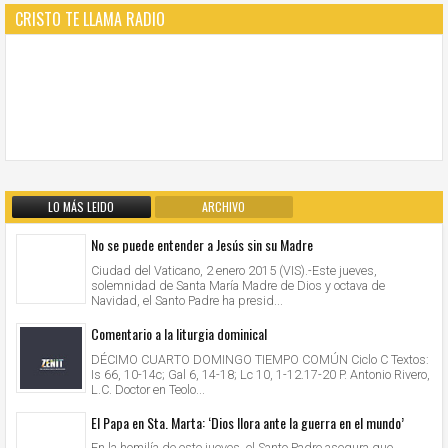
CRISTO TE LLAMA RADIO
LO MÁS LEIDO
ARCHIVO
No se puede entender a Jesús sin su Madre
Ciudad del Vaticano, 2 enero 2015 (VIS).-Este jueves,
solemnidad de Santa María Madre de Dios y octava de
Navidad, el Santo Padre ha presid...
Comentario a la liturgia dominical
DÉCIMO CUARTO DOMINGO TIEMPO COMÚN Ciclo C Textos:
Is 66, 10-14c; Gal 6, 14-18; Lc 10, 1-12.17-20 P. Antonio Rivero,
L.C. Doctor en Teolo...
El Papa en Sta. Marta: ‘Dios llora ante la guerra en el mundo’
En la homilía de este jueves, el Santo Padre asegura que