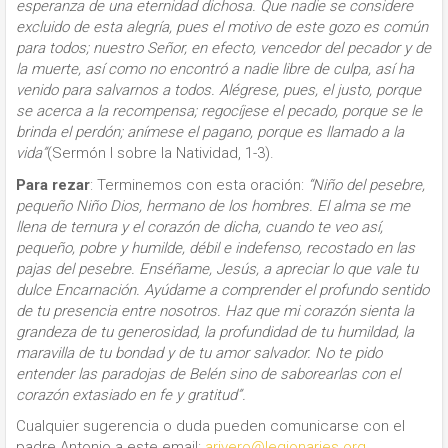
esperanza de una eternidad dichosa. Que nadie se considere
excluido de esta alegría, pues el motivo de este gozo es común
para todos; nuestro Señor, en efecto, vencedor del pecador y de
la muerte, así como no encontró a nadie libre de culpa, así ha
venido para salvarnos a todos. Alégrese, pues, el justo, porque
se acerca a la recompensa; regocíjese el pecado, porque se le
brinda el perdón; anímese el pagano, porque es llamado a la
vida”
(Sermón I sobre la Natividad, 1-3).
Para
rezar
: Terminemos con esta oración:
“Niño del pesebre,
pequeño Niño Dios, hermano de los hombres. El alma se me
llena de ternura y el corazón de dicha, cuando te veo así,
pequeño, pobre y humilde, débil e indefenso, recostado en las
pajas del pesebre.
Enséñame, Jesús, a apreciar lo que vale tu
dulce Encarnación. Ayúdame a comprender el profundo sentido
de tu presencia entre nosotros. Haz que mi corazón sienta la
grandeza de tu generosidad, la profundidad de tu humildad, la
maravilla de tu bondad y de tu amor salvador. No te pido
entender las paradojas de Belén sino de saborearlas con el
corazón extasiado en fe y gratitud”.
Cualquier sugerencia o duda pueden comunicarse con el
padre Antonio a este email:
arivero@legionaries.org