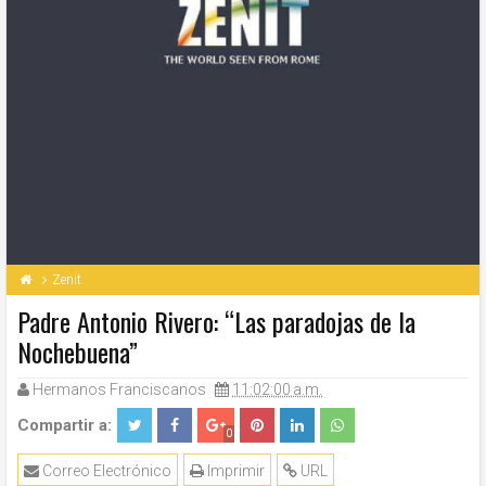
Zenit
Padre Antonio Rivero: “Las paradojas de la
Nochebuena”
Hermanos Franciscanos
11:02:00 a.m.
Compartir a:
0
Correo Electrónico
Imprimir
URL