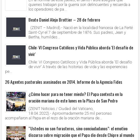
quienes trabajan por la guerra son delincuentes y recuerda a
los operadores de pa...
Beato Daniel Alejo Brottier – 28 de febrero
(ZENIT – Madrid).- Nació en la localidad francesa de La Ferté
Saint-Cyr el 7 de septiembre de 1876. Sus padres, Jean y
Bertha, humildes...
Chile: VI Congreso Católicos y Vida Pública aborda 'El desafío de
vivir'
Chile: VI Congreso Católicos y Vida Pública aborda 'El desafío
de vivir' A través de las historias de vida y las experiencias
pe...
26 Agentes pastorales asesinados en 2014. Informe de la Agencia Fides
¿Cómo hacer para no tener miedo? El Papa contesta en la
oración mariana de este lunes en la Plaza de San Pedro
(ZENIT Noticias / Ciudad del Vaticano,
18.04.2022).- Aproximadamente 25 mil personas
acompañaron al Papa en el rezo de la oración mariana de...
“Ustedes no son forasteros, sino conciudadanos”: el emotivo
discurso sobre migración que el Papa dio desde Chipre al mundo