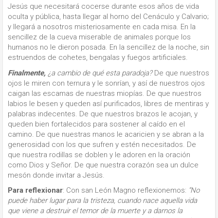
Jesús que necesitará cocerse durante esos años de vida
oculta y pública, hasta llegar al horno del Cenáculo y Calvario;
y llegará a nosotros misteriosamente en cada misa. En la
sencillez de la cueva miserable de animales porque los
humanos no le dieron posada. En la sencillez de la noche, sin
estruendos de cohetes, bengalas y fuegos artificiales.
Finalmente,
¿a cambio de qué esta paradoja?
De que nuestros
ojos le miren con ternura y le sonrían, y así de nuestros ojos
caigan las escamas de nuestras miopías. De que nuestros
labios le besen y queden así purificados, libres de mentiras y
palabras indecentes. De que nuestros brazos le acojan, y
queden bien fortalecidos para sostener al caído en el
camino. De que nuestras manos le acaricien y se abran a la
generosidad con los que sufren y estén necesitados. De
que nuestra rodillas se doblen y le adoren en la oración
como Dios y Señor. De que nuestra corazón sea un dulce
mesón donde invitar a Jesús.
Para reflexionar
: Con san León Magno reflexionemos:
“No
puede haber lugar para la tristeza, cuando nace aquella vida
que viene a destruir el temor de la muerte y a darnos la