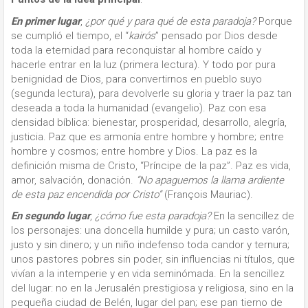
En primer lugar
,
¿por qué y para qué de esta paradoja?
Porque
se cumplió el tiempo, el “
kairós
” pensado por Dios desde
toda la eternidad para reconquistar al hombre caído y
hacerle entrar en la luz (primera lectura). Y todo por pura
benignidad de Dios, para convertirnos en pueblo suyo
(segunda lectura), para devolverle su gloria y traer la paz tan
deseada a toda la humanidad (evangelio). Paz con esa
densidad bíblica: bienestar, prosperidad, desarrollo, alegría,
justicia. Paz que es armonía entre hombre y hombre; entre
hombre y cosmos; entre hombre y Dios. La paz es la
definición misma de Cristo, “Príncipe de la paz”. Paz es vida,
amor, salvación, donación.
“No apaguemos la llama ardiente
de esta paz encendida por Cristo”
(François Mauriac).
En segundo lugar
,
¿cómo fue esta paradoja?
En la sencillez de
los personajes: una doncella humilde y pura; un casto varón,
justo y sin dinero; y un niño indefenso toda candor y ternura;
unos pastores pobres sin poder, sin influencias ni títulos, que
vivían a la intemperie y en vida seminómada. En la sencillez
del lugar: no en la Jerusalén prestigiosa y religiosa, sino en la
pequeña ciudad de Belén, lugar del pan; ese pan tierno de