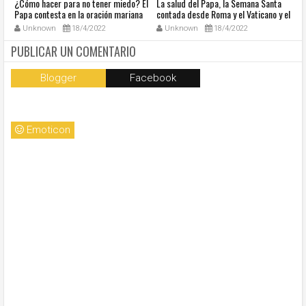
¿Cómo hacer para no tener miedo? El
La salud del Papa, la Semana Santa
Ve
Papa contesta en la oración mariana
contada desde Roma y el Vaticano y el
Ha
de este lunes en la Plaza de San
resumen de noticias en audio
co
Unknown
18/4/2022
Unknown
18/4/2022
Pedro
so
la
PUBLICAR UN COMENTARIO
Blogger
Facebook
Emoticon