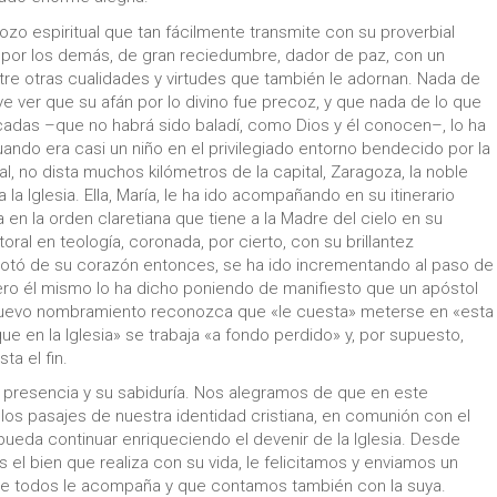
zo espiritual que tan fácilmente transmite con su proverbial
e por los demás, de gran reciedumbre, dador de paz, con un
ntre otras cualidades y virtudes que también le adornan. Nada de
ve ver que su afán por lo divino fue precoz, y que nada de lo que
cadas –que no habrá sido baladí, como Dios y él conocen–, lo ha
ndo era casi un niño en el privilegiado entorno bendecido por la
tal, no dista muchos kilómetros de la capital, Zaragoza, la noble
a Iglesia. Ella, María, le ha ido acompañando en su itinerario
 en la orden claretiana que tiene a la Madre del cielo en su
oral en teología, coronada, por cierto, con su brillantez
otó de su corazón entonces, se ha ido incrementando al paso de
ero él mismo lo ha dicho poniendo de manifiesto que un apóstol
 nuevo nombramiento reconozca que «le cuesta» meterse en «esta
que en la Iglesia» se trabaja «a fondo perdido» y, por supuesto,
ta el fin.
 presencia y su sabiduría. Nos alegramos de que en este
os pasajes de nuestra identidad cristiana, en comunión con el
ueda continuar enriqueciendo el devenir de la Iglesia. Desde
 el bien que realiza con su vida, le felicitamos y enviamos un
 de todos le acompaña y que contamos también con la suya.