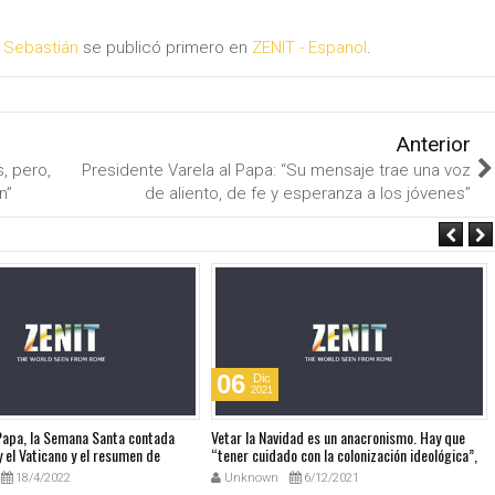
o Sebastián
se publicó primero en
ZENIT - Espanol
.
Anterior
, pero,
Presidente Varela al Papa: “Su mensaje trae una voz
n”
de aliento, de fe y esperanza a los jóvenes”
06
Dic
2021
 Papa, la Semana Santa contada
Vetar la Navidad es un anacronismo. Hay que
 el Vaticano y el resumen de
“tener cuidado con la colonización ideológica”,
udio
dice el Papa sobre el Manual europeo que
18/4/2022
Unknown
6/12/2021
prohibía la Navidad