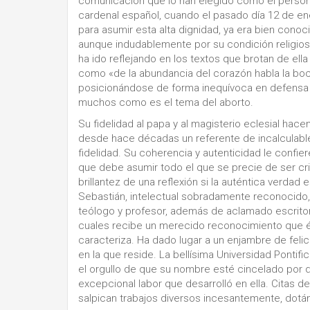
comunicación que lo han elegido como el person
cardenal español, cuando el pasado día 12 de en
para asumir esta alta dignidad, ya era bien conoci
aunque indudablemente por su condición religios
ha ido reflejando en los textos que brotan de ella 
como «de la abundancia del corazón habla la boc
posicionándose de forma inequívoca en defensa d
muchos como es el tema del aborto.
Su fidelidad al papa y al magisterio eclesial hac
desde hace décadas un referente de incalculabl
fidelidad. Su coherencia y autenticidad le confi
que debe asumir todo el que se precie de ser crist
brillantez de una reflexión si la auténtica verdad
Sebastián, intelectual sobradamente reconocido
teólogo y profesor, además de aclamado escritor
cuales recibe un merecido reconocimiento que él
caracteriza. Ha dado lugar a un enjambre de feli
en la que reside. La bellísima Universidad Pontif
el orgullo de que su nombre esté cincelado por
excepcional labor que desarrolló en ella. Citas d
salpican trabajos diversos incesantemente, dotán