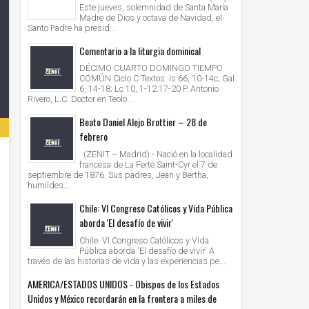
Este jueves, solemnidad de Santa María
Madre de Dios y octava de Navidad, el
Santo Padre ha presid...
Comentario a la liturgia dominical
DÉCIMO CUARTO DOMINGO TIEMPO
COMÚN Ciclo C Textos: Is 66, 10-14c; Gal
6, 14-18; Lc 10, 1-12.17-20 P. Antonio
Rivero, L.C. Doctor en Teolo...
Beato Daniel Alejo Brottier – 28 de
febrero
(ZENIT – Madrid).- Nació en la localidad
francesa de La Ferté Saint-Cyr el 7 de
septiembre de 1876. Sus padres, Jean y Bertha,
humildes...
Chile: VI Congreso Católicos y Vida Pública
aborda 'El desafío de vivir'
Chile: VI Congreso Católicos y Vida
Pública aborda 'El desafío de vivir' A
través de las historias de vida y las experiencias pe...
AMERICA/ESTADOS UNIDOS - Obispos de los Estados
Unidos y México recordarán en la frontera a miles de