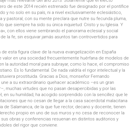
aje más relevante del año 2013. Solamente que el electo
ero de este 2014 recién estrenado fue designado por el pontífice
do y no solo en su país, ni a nivel exclusivamente eclesiástico,
a y pastoral, con su mente preclara que nutre su fecunda pluma,
lo que siempre ha sido su única inquietud: Cristo y su Iglesia. Y
a», con ellos viene sembrando el panorama eclesial y social
e la fe, sin esquivar jamás asuntos tan controvertidos para
en de esta figura clave de la nueva evangelización en España
e valor en una sociedad frecuentemente huérfana de modelos de
eren la autoridad moral para subrayar, como lo hace, el compromiso
iano. Es lo fundamental. De nada valdría el rigor intelectual y la
 estuviera prostituida. Gracias a Dios, monseñor Fernando
, une a su extraordinario quehacer académico –es un gran
–, muchas virtudes que no pasan desapercibidas y por las
, en su humildad, ha acogido sorprendido con la sencillez que le
citaciones que no cesan de llegar a la casa sacerdotal malacitana
icia de Salamanca, de la que fue rector, decano y docente, tienen
 derecho propio en uno de sus muros y no cesa de reconocer la
e sus obras y conferencias resuenan en distintos auditorios y
doles del rigor que conviene.