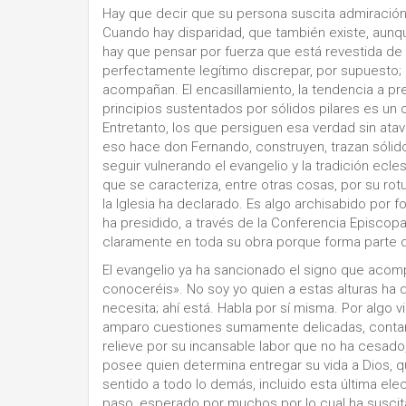
Hay que decir que su persona suscita admiración
Cuando hay disparidad, que también existe, aunqu
hay que pensar por fuerza que está revestida de 
perfectamente legítimo discrepar, por supuesto; 
acompañan. El encasillamiento, la tendencia a pre
principios sustentados por sólidos pilares es un 
Entretanto, los que persiguen esa verdad sin atav
eso hace don Fernando, construyen, trazan sóli
seguir vulnerando el evangelio y la tradición ecl
que se caracteriza, entre otras cosas, por su rot
la Iglesia ha declarado. Es algo archisabido por 
ha presidido, a través de la Conferencia Episcopa
claramente en toda su obra porque forma parte d
El evangelio ya ha sancionado el signo que acomp
conoceréis». No soy yo quien a estas alturas ha 
necesita; ahí está. Habla por sí misma. Por algo 
amparo cuestiones sumamente delicadas, contan
relieve por su incansable labor que no ha cesado,
posee quien determina entregar su vida a Dios, qu
sentido a todo lo demás, incluido esta última ele
paso, esperado por muchos por lo cual ha suscit