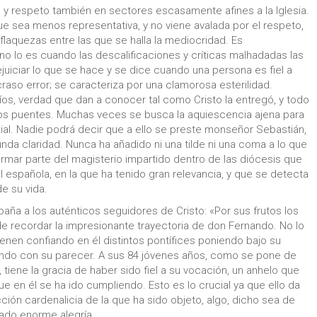
 y respeto también en sectores escasamente afines a la Iglesia.
e sea menos representativa, y no viene avalada por el respeto,
flaquezas entre las que se halla la mediocridad. Es
no lo es cuando las descalificaciones y críticas malhadadas las
juiciar lo que se hace y se dice cuando una persona es fiel a
craso error; se caracteriza por una clamorosa esterilidad.
íos, verdad que dan a conocer tal como Cristo la entregó, y todo
dos puentes. Muchas veces se busca la aquiescencia ajena para
esial. Nadie podrá decir que a ello se preste monseñor Sebastián,
unda claridad. Nunca ha añadido ni una tilde ni una coma a lo que
formar parte del magisterio impartido dentro de las diócesis que
l española, en la que ha tenido gran relevancia, y que se detecta
e su vida.
aña a los auténticos seguidores de Cristo: «Por sus frutos los
de recordar la impresionante trayectoria de don Fernando. No lo
vienen confiando en él distintos pontífices poniendo bajo su
do con su parecer. A sus 84 jóvenes años, como se pone de
 tiene la gracia de haber sido fiel a su vocación, un anhelo que
e en él se ha ido cumpliendo. Esto es lo crucial ya que ello da
cción cardenalicia de la que ha sido objeto, algo, dicho sea de
ado enorme alegría.