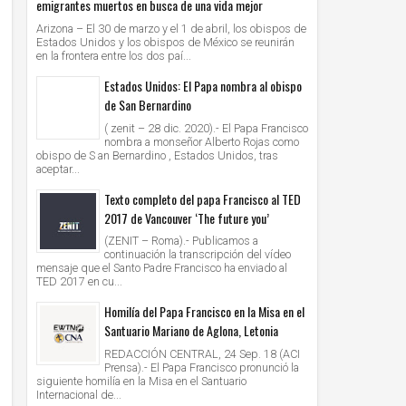
emigrantes muertos en busca de una vida mejor
Arizona – El 30 de marzo y el 1 de abril, los obispos de
Estados Unidos y los obispos de México se reunirán
en la frontera entre los dos paí...
Estados Unidos: El Papa nombra al obispo
de San Bernardino
( zenit – 28 dic. 2020).- El Papa Francisco
nombra a monseñor Alberto Rojas como
obispo de S an Bernardino , Estados Unidos, tras
aceptar...
Texto completo del papa Francisco al TED
2017 de Vancouver ‘The future you’
(ZENIT – Roma).- Publicamos a
continuación la transcripción del vídeo
mensaje que el Santo Padre Francisco ha enviado al
TED 2017 en cu...
Homilía del Papa Francisco en la Misa en el
Santuario Mariano de Aglona, Letonia
REDACCIÓN CENTRAL, 24 Sep. 18 (ACI
Prensa).- El Papa Francisco pronunció la
siguiente homilía en la Misa en el Santuario
Internacional de...