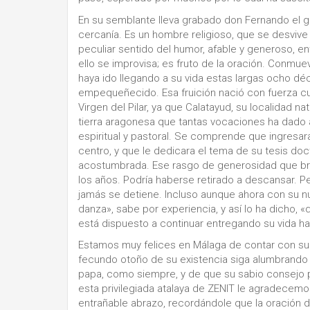
En su semblante lleva grabado don Fernando el go
cercanía. Es un hombre religioso, que se desviv
peculiar sentido del humor, afable y generoso, e
ello se improvisa; es fruto de la oración. Conmue
haya ido llegando a su vida estas largas ocho dé
empequeñecido. Esa fruición nació con fuerza cua
Virgen del Pilar, ya que Calatayud, su localidad na
tierra aragonesa que tantas vocaciones ha dado a l
espiritual y pastoral. Se comprende que ingresara
centro, y que le dedicara el tema de su tesis doct
acostumbrada. Ese rasgo de generosidad que br
los años. Podría haberse retirado a descansar. P
jamás se detiene. Incluso aunque ahora con su
danza», sabe por experiencia, y así lo ha dicho, «
está dispuesto a continuar entregando su vida has
Estamos muy felices en Málaga de contar con su
fecundo otoño de su existencia siga alumbrando l
papa, como siempre, y de que su sabio consejo p
esta privilegiada atalaya de ZENIT le agradecemos
entrañable abrazo, recordándole que la oración