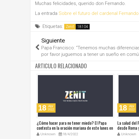
Muchas felicidades, querido don Fernando.
La entrada
Sobre el futuro del cardenal Fernand
Etiquetas:
Zenit
Siguiente
Papa Francisco: “Tenemos muchas diferencias
por favor juguemos a tener un sueño en comú
ARTICULO RELACIONADO
18
18
Abr
Abr
2022
2022
ública de Grecia
¿Cómo hacer para no tener miedo? El Papa
La salud del
omáticas
contesta en la oración mariana de este lunes en
desde Roma y
la Plaza de San Pedro
noticias en a
Unknown
18/4/2022
Unknown