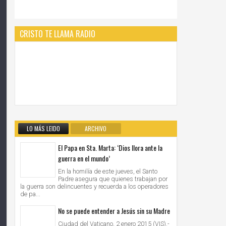
CRISTO TE LLAMA RADIO
LO MÁS LEIDO
ARCHIVO
El Papa en Sta. Marta: ‘Dios llora ante la
guerra en el mundo’
En la homilía de este jueves, el Santo
Padre asegura que quienes trabajan por
la guerra son delincuentes y recuerda a los operadores
de pa...
No se puede entender a Jesús sin su Madre
Ciudad del Vaticano, 2 enero 2015 (VIS).-