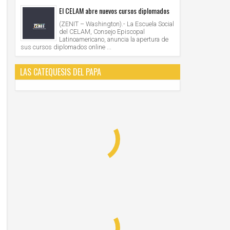
El CELAM abre nuevos cursos diplomados
(ZENIT – Washington).- La Escuela Social
del CELAM, Consejo Episcopal
Latinoamericano, anuncia la apertura de
sus cursos diplomados online ...
LAS CATEQUESIS DEL PAPA