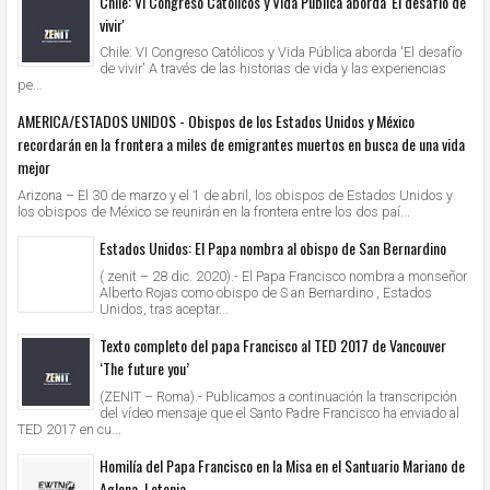
Chile: VI Congreso Católicos y Vida Pública aborda 'El desafío de
vivir'
Chile: VI Congreso Católicos y Vida Pública aborda 'El desafío
de vivir' A través de las historias de vida y las experiencias
pe...
AMERICA/ESTADOS UNIDOS - Obispos de los Estados Unidos y México
recordarán en la frontera a miles de emigrantes muertos en busca de una vida
mejor
Arizona – El 30 de marzo y el 1 de abril, los obispos de Estados Unidos y
los obispos de México se reunirán en la frontera entre los dos paí...
Estados Unidos: El Papa nombra al obispo de San Bernardino
( zenit – 28 dic. 2020).- El Papa Francisco nombra a monseñor
Alberto Rojas como obispo de S an Bernardino , Estados
Unidos, tras aceptar...
Texto completo del papa Francisco al TED 2017 de Vancouver
‘The future you’
(ZENIT – Roma).- Publicamos a continuación la transcripción
del vídeo mensaje que el Santo Padre Francisco ha enviado al
TED 2017 en cu...
Homilía del Papa Francisco en la Misa en el Santuario Mariano de
Aglona, Letonia