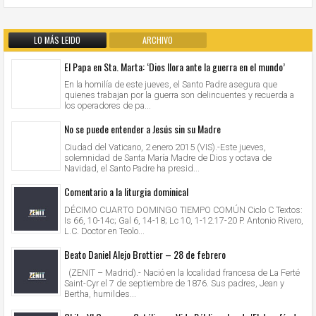
LO MÁS LEIDO
ARCHIVO
El Papa en Sta. Marta: ‘Dios llora ante la guerra en el mundo’
En la homilía de este jueves, el Santo Padre asegura que
quienes trabajan por la guerra son delincuentes y recuerda a
los operadores de pa...
No se puede entender a Jesús sin su Madre
Ciudad del Vaticano, 2 enero 2015 (VIS).-Este jueves,
solemnidad de Santa María Madre de Dios y octava de
Navidad, el Santo Padre ha presid...
Comentario a la liturgia dominical
DÉCIMO CUARTO DOMINGO TIEMPO COMÚN Ciclo C Textos:
Is 66, 10-14c; Gal 6, 14-18; Lc 10, 1-12.17-20 P. Antonio Rivero,
L.C. Doctor en Teolo...
Beato Daniel Alejo Brottier – 28 de febrero
(ZENIT – Madrid).- Nació en la localidad francesa de La Ferté
Saint-Cyr el 7 de septiembre de 1876. Sus padres, Jean y
Bertha, humildes...