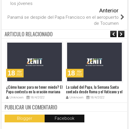
los jóvenes
Anterior
Panamá se despide del Papa Francisco en el aeropuerto
de Tocumen
ARTICULO RELACIONADO
18
18
Abr
Abr
2022
2022
¿Cómo hacer para no tener miedo? El
La salud del Papa, la Semana Santa
Ve
Papa contesta en la oración mariana
contada desde Roma y el Vaticano y el
Ha
de este lunes en la Plaza de San
resumen de noticias en audio
co
Unknown
18/4/2022
Unknown
18/4/2022
Pedro
so
la
PUBLICAR UN COMENTARIO
Blogger
Facebook