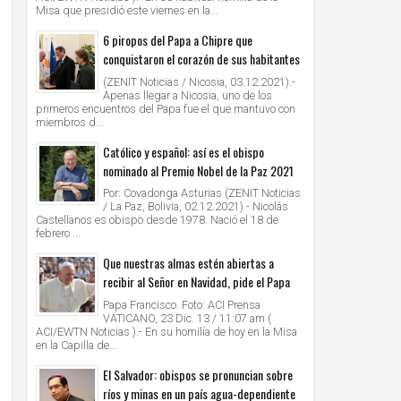
Misa que presidió este viernes en la...
6 piropos del Papa a Chipre que
conquistaron el corazón de sus habitantes
(ZENIT Noticias / Nicosia, 03.12.2021).-
Apenas llegar a Nicosia, uno de los
primeros encuentros del Papa fue el que mantuvo con
miembros d...
Católico y español: así es el obispo
nominado al Premio Nobel de la Paz 2021
Por: Covadonga Asturias (ZENIT Noticias
/ La Paz, Bolivia, 02.12.2021).- Nicolás
Castellanos es obispo desde 1978. Nació el 18 de
febrero ...
Que nuestras almas estén abiertas a
recibir al Señor en Navidad, pide el Papa
Papa Francisco. Foto: ACI Prensa
VATICANO, 23 Dic. 13 / 11:07 am (
ACI/EWTN Noticias ).- En su homilía de hoy en la Misa
en la Capilla de...
El Salvador: obispos se pronuncian sobre
ríos y minas en un país agua-dependiente