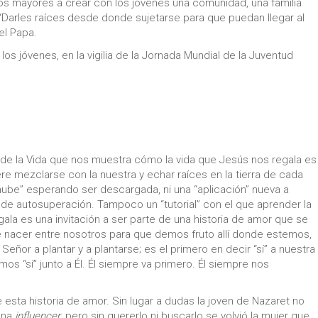
los mayores a crear con los jóvenes una comunidad, una familia
“Darles raíces desde donde sujetarse para que puedan llegar al
el Papa.
os jóvenes, en la vigilia de la Jornada Mundial de la Juventud
de la Vida que nos muestra cómo la vida que Jesús nos regala es
ere mezclarse con la nuestra y echar raíces en la tierra de cada
 nube” esperando ser descargada, ni una “aplicación” nueva a
s de autosuperación. Tampoco un “tutorial” con el que aprender la
ala es una invitación a ser parte de una historia de amor que se
ere nacer entre nosotros para que demos fruto allí donde estemos,
eñor a plantar y a plantarse; es el primero en decir “sí” a nuestra
mos “sí” junto a Él. Él siempre va primero. Él siempre nos
de esta historia de amor. Sin lugar a dudas la joven de Nazaret no
 una
influencer
, pero sin quererlo ni buscarlo se volvió la mujer que