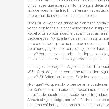
nacer nuestra hija decidimos amarla con todo nue
dificultades que aparecían, tomaron una decisión
vida de vuestra hija frágil, indefensa y necesitad
que el mundo no es solo para los fuertes!
Decir “sí” al Señor, es animarse a abrazar la vid
veces con todas sus contradicciones e insignifi
Rogelio. Es abrazar nuestra patria, nuestras fami
pequeñeces. Abrazar la vida se manifiesta tambi
puro o destilado, pero no por eso menos digno de
de amor?, ¿alguien por ser extranjero, por haber
amor? Así lo hizo Jesús: abrazó al leproso, al cieg
en la cruz e incluso abrazó y perdonó a quienes 
Les hago una pregunta. Alguien que es discapaci
¡¡Sí!!– Otra pregunta, a ver como responden: Algu
amor? ¡Sí! Gritan los jóvenes. Solo lo que se ama
¿Por qué? Porque solo lo que se ama puede ser s
del Señor es más grande que todas nuestras con
a través de nuestras contradicciones, fragilidad
Abrazó al hijo pródigo, abrazó a Pedro después
nuestras caídas ayudándonos a levantarnos y pon