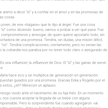
 animó a decir “sí” y a confiar en el amor y en las promesas de
las cosas.
a joven, de ese «hágase» que le dijo al ángel. Fue una cosa
n “sí” como diciendo: bueno, vamos a probar a ver qué pasa. Fue
re comprometerse y arriesgar, de quien quiere apostarlo todo, sin
rtadora de una promesa. Tendría, sin dudas, una misión difícil,
r “no”. Tendría complicaciones, ciertamente, pero no serían las
a cobardía nos paraliza por no tener todo claro o asegurado de
! Es una
influencer
, la
influencer
de Dios. El “sí” y las ganas de servir
es.
aría hace eco y se multiplica de generación en generación.
puestan guiados por una promesa. Gracias Erika y Rogelio por el
es estos, ¿eh? Merecen un aplauso.
riesgo vivido ante el nacimiento de su hija Inés. En un momento
as, nos cuesta aceptar la llegada de un bebé con alguna
prensible. Pero lo sorprendente fue cuando agregaron: «al