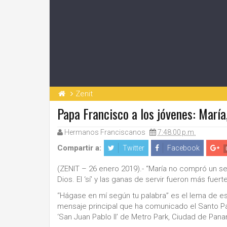
Zenit
Papa Francisco a los jóvenes: María, 
Hermanos Franciscanos
7:48:00 p.m.
Compartir a:
Twitter
Facebook
(ZENIT – 26 enero 2019).- “María no compró un seg
Dios. El ‘sí’ y las ganas de servir fueron más fuert
“Hágase en mí según tu palabra” es el lema de es
mensaje principal que ha comunicado el Santo Pad
‘San Juan Pablo II’ de Metro Park, Ciudad de Pa