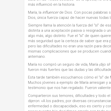
más influenció en la historia.
María, la
influencer
de Dios. Con pocas palabras se
Dios, única fuerza capaz de hacer nuevas todas 
Siempre llama la atención la fuerza del “sí” de es
distinta a una aceptación pasiva o resignada o u
algo más, algo distinto. Fue el “sí” de quien quie
más seguridad que la certeza de saber que era po
pero las dificultades no eran una razón para deci
mismas complicaciones que se producen cuando l
antemano.
María no compró un seguro de vida, María ¡dijo sí
fueron más fuertes que las dudas y las dificultad
Esta tarde también escuchamos cómo el “sí” de M
Muchos jóvenes a ejemplo de María arriesgan y a
testimonio que nos han regalado. Fueron valient
Compartieron sus temores, dificultades y todo el 
dijeron: «A los padres, por diversas circunstanci
enfermedad o discapacidad», eso es cierto y com