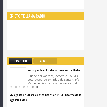
CRISTO TE LLAMA RADIO
LO MÁS LEIDO
ARCHIVO
No se puede entender a Jesús sin su Madre
Ciudad del Vaticano, 2 enero 2015 (VIS).-
Este jueves, solemnidad de Santa María
Madre de Dios y octava de Navidad, el
Santo Padre ha presid...
26 Agentes pastorales asesinados en 2014. Informe de la
Agencia Fides