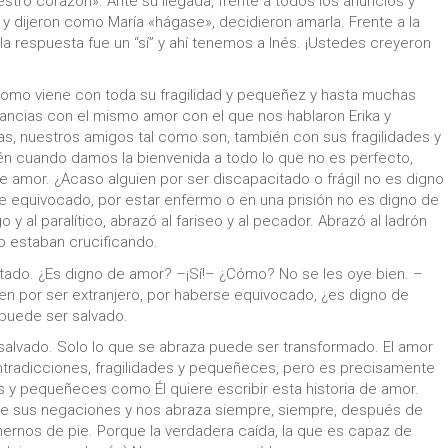
stro corazón». Ante su llegada, frente a todos los anuncios y
 y dijeron como María «hágase», decidieron amarla. Frente a la
a la respuesta fue un “sí” y ahí tenemos a Inés. ¡Ustedes creyeron
a como viene con toda su fragilidad y pequeñez y hasta muchas
cancias con el mismo amor con el que nos hablaron Erika y
lias, nuestros amigos tal como son, también con sus fragilidades y
én cuando damos la bienvenida a todo lo que no es perfecto,
 amor. ¿Acaso alguien por ser discapacitado o frágil no es digno
se equivocado, por estar enfermo o en una prisión no es digno de
o y al paralítico, abrazó al fariseo y al pecador. Abrazó al ladrón
lo estaban crucificando.
tado. ¿Es digno de amor? –¡Sí!– ¿Cómo? No se les oye bien. –
ien por ser extranjero, por haberse equivocado, ¿es digno de
 puede ser salvado.
alvado. Solo lo que se abraza puede ser transformado. El amor
tradicciones, fragilidades y pequeñeces, pero es precisamente
es y pequeñeces como Él quiere escribir esta historia de amor.
 de sus negaciones y nos abraza siempre, siempre, después de
ernos de pie. Porque la verdadera caída, la que es capaz de