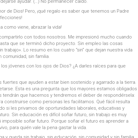
o dejarse ayudar. (…) No permanecer caído.
mor de Dios! Pero, ¡qué regalo es saber que tenemos un Padre
rfecciones!
da como viene, abrazar la vida!
 de compartirlo con todos nosotros. Me impresionó mucho cuando
hasta que se terminó dicho proyecto. Sin empleo las cosas
in trabajo». Lo resumo en los cuatro “sin” que dejan nuestra vida
in comunidad, sin familia.
 los jóvenes con los ojos de Dios? ¿A darles raíces para que
s fuertes que ayuden a estar bien sostenido y agarrado a la tierra.
jetarse. Esta es una pregunta que los mayores estamos obligados
s tendrán que hacernos y tendremos el deber de respondérsela:
 construirse como personas les facilitamos. Qué fácil resulta
ndo si les privamos de oportunidades laborales, educativas y
uro. Sin educación es difícil soñar futuro, sin trabajo es muy
asi imposible soñar futuro. Porque soñar el futuro es aprender a
ivo, para quién vale la pena gastar la vida.
y queda sin trabajo, sin educación, sin comunidad y sin familia