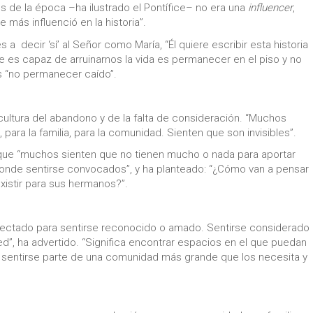
es de la época –ha ilustrado el Pontífice– no era una
influencer
,
e más influenció en la historia”.
 a decir ‘sí’ al Señor como María, “Él quiere escribir esta historia
ue es capaz de arruinarnos la vida es permanecer en el piso y no
es “no permanecer caído”.
 cultura del abandono y de la falta de consideración. “Muchos
 para la familia, para la comunidad. Sienten que son invisibles”.
que “muchos sienten que no tienen mucho o nada para aportar
nde sentirse convocados”, y ha planteado: “¿Cómo van a pensar
xistir para sus hermanos?”.
onectado para sentirse reconocido o amado. Sentirse considerado
ed”, ha advertido. “Significa encontrar espacios en el que puedan
sentirse parte de una comunidad más grande que los necesita y