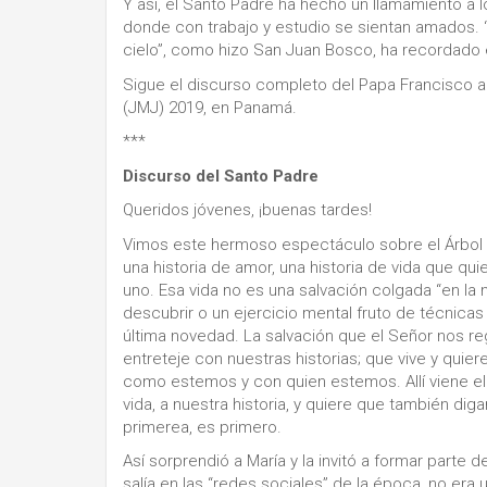
Y así, el Santo Padre ha hecho un llamamiento a 
donde con trabajo y estudio se sientan amados. 
cielo”, como hizo San Juan Bosco, ha recordado 
Sigue el discurso completo del Papa Francisco a l
(JMJ) 2019, en Panamá.
***
Discurso del Santo Padre
Queridos jóvenes, ¡buenas tardes!
Vimos este hermoso espectáculo sobre el Árbol 
una historia de amor, una historia de vida que qui
uno. Esa vida no es una salvación colgada “en la
descubrir o un ejercicio mental fruto de técnica
última novedad. La salvación que el Señor nos reg
entreteje con nuestras historias; que vive y qui
como estemos y con quien estemos. Allí viene el S
vida, a nuestra historia, y quiere que también diga
primerea, es primero.
Así sorprendió a María y la invitó a formar parte 
salía en las “redes sociales” de la época, no era