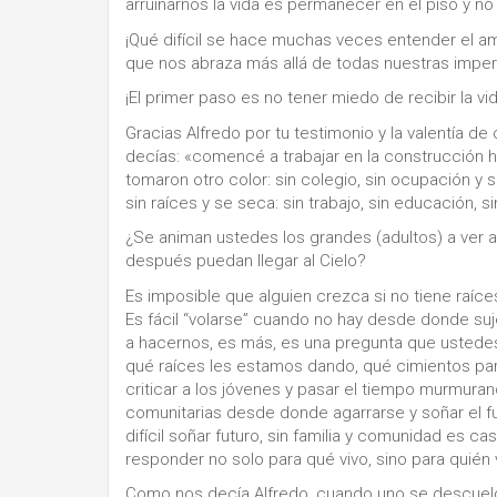
arruinarnos la vida es permanecer en el piso y n
¡Qué difícil se hace muchas veces entender el a
que nos abraza más allá de todas nuestras impe
¡El primer paso es no tener miedo de recibir la vi
Gracias Alfredo por tu testimonio y la valentía
decías: «comencé a trabajar en la construcción 
tomaron otro color: sin colegio, sin ocupación y s
sin raíces y se seca: sin trabajo, sin educación, s
¿Se animan ustedes los grandes (adultos) a ver a
después puedan llegar al Cielo?
Es imposible que alguien crezca si no tiene raíce
Es fácil “volarse” cuando no hay desde donde su
a hacernos, es más, es una pregunta que ustede
qué raíces les estamos dando, qué cimientos para
criticar a los jóvenes y pasar el tiempo murmura
comunitarias desde donde agarrarse y soñar el fut
difícil soñar futuro, sin familia y comunidad es c
responder no solo para qué vivo, sino para quién v
Como nos decía Alfredo, cuando uno se descuelga 