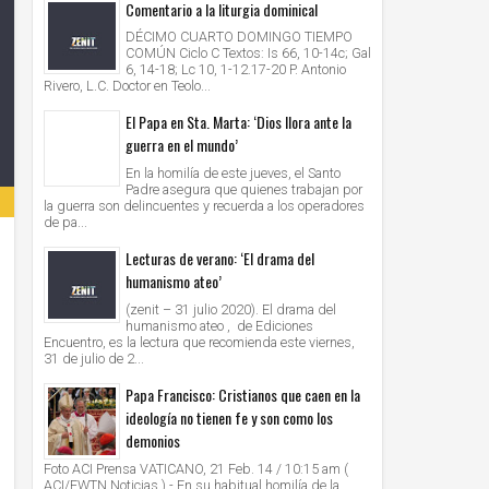
Comentario a la liturgia dominical
DÉCIMO CUARTO DOMINGO TIEMPO
COMÚN Ciclo C Textos: Is 66, 10-14c; Gal
6, 14-18; Lc 10, 1-12.17-20 P. Antonio
Rivero, L.C. Doctor en Teolo...
El Papa en Sta. Marta: ‘Dios llora ante la
guerra en el mundo’
En la homilía de este jueves, el Santo
Padre asegura que quienes trabajan por
la guerra son delincuentes y recuerda a los operadores
de pa...
Lecturas de verano: ‘El drama del
humanismo ateo’
(zenit – 31 julio 2020). El drama del
humanismo ateo , de Ediciones
Encuentro, es la lectura que recomienda este viernes,
31 de julio de 2...
Papa Francisco: Cristianos que caen en la
ideología no tienen fe y son como los
demonios
Foto ACI Prensa VATICANO, 21 Feb. 14 / 10:15 am (
ACI/EWTN Noticias ).- En su habitual homilía de la