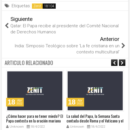
Etiquetas:
Zenit
Siguiente
Qatar: El Papa recibe al presidente del Comité Nacional
de Derechos Humanos
Anterior
India: Simposio Teológico sobre ‘La fe cristiana en un
contexto multicultural’
ARTICULO RELACIONADO
18
18
Abr
Abr
2022
2022
¿Cómo hacer para no tener miedo? El
La salud del Papa, la Semana Santa
Ve
Papa contesta en la oración mariana
contada desde Roma y el Vaticano y el
Ha
de este lunes en la Plaza de San
resumen de noticias en audio
co
Unknown
18/4/2022
Unknown
18/4/2022
Pedro
so