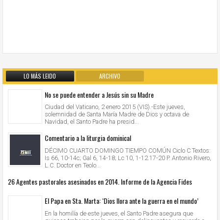
LO MÁS LEIDO
ARCHIVO
No se puede entender a Jesús sin su Madre
Ciudad del Vaticano, 2 enero 2015 (VIS).-Este jueves,
solemnidad de Santa María Madre de Dios y octava de
Navidad, el Santo Padre ha presid...
Comentario a la liturgia dominical
DÉCIMO CUARTO DOMINGO TIEMPO COMÚN Ciclo C Textos:
Is 66, 10-14c; Gal 6, 14-18; Lc 10, 1-12.17-20 P. Antonio Rivero,
L.C. Doctor en Teolo...
26 Agentes pastorales asesinados en 2014. Informe de la Agencia Fides
El Papa en Sta. Marta: ‘Dios llora ante la guerra en el mundo’
En la homilía de este jueves, el Santo Padre asegura que