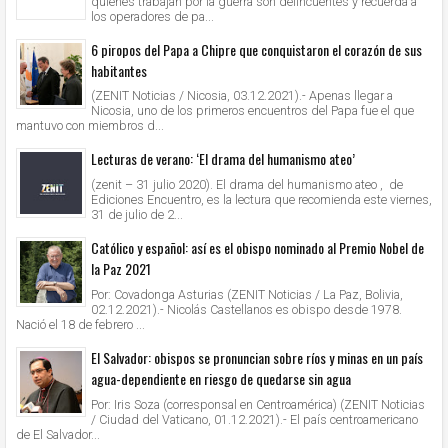
quienes trabajan por la guerra son delincuentes y recuerda a
los operadores de pa...
6 piropos del Papa a Chipre que conquistaron el corazón de sus
habitantes
(ZENIT Noticias / Nicosia, 03.12.2021).- Apenas llegar a
Nicosia, uno de los primeros encuentros del Papa fue el que
mantuvo con miembros d...
Lecturas de verano: ‘El drama del humanismo ateo’
(zenit – 31 julio 2020). El drama del humanismo ateo , de
Ediciones Encuentro, es la lectura que recomienda este viernes,
31 de julio de 2...
Católico y español: así es el obispo nominado al Premio Nobel de
la Paz 2021
Por: Covadonga Asturias (ZENIT Noticias / La Paz, Bolivia,
02.12.2021).- Nicolás Castellanos es obispo desde 1978.
Nació el 18 de febrero ...
El Salvador: obispos se pronuncian sobre ríos y minas en un país
agua-dependiente en riesgo de quedarse sin agua
Por: Iris Soza (corresponsal en Centroamérica) (ZENIT Noticias
/ Ciudad del Vaticano, 01.12.2021).- El país centroamericano
de El Salvador...