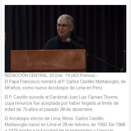
REDACCIÓN CENTRAL, 25 Ene. 19 (ACI Prensa).-
El Papa Francisco nombró al P. Carlos Castillo Mattasoglio, de
68 años, como nuevo Arzobispo de Lima en Perú.
El P. Castillo sucede al Cardenal Juan Luis Cipriani Thorne,
cuya renuncia fue aceptada por haber llegado al límite de
edad de 75 años el pasado 28 de diciembre.
El Arzobispo electo de Lima, Mons. Carlos Castillo
Mattasoglio nació en Lima el 28 de febrero de 1950. De 1968
a 1973 asistió a la Facultad de Humanidades y Ciencias