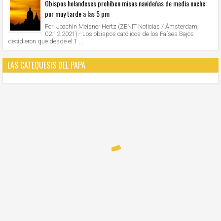
Obispos holandeses prohíben misas navideñas de media noche:
por muy tarde a las 5 pm
Por: Joachin Meisner Hertz (ZENIT Noticias / Ámsterdam,
02.12.2021).- Los obispos católicos de los Países Bajos
decidieron que desde el 1 ...
LAS CATEQUESIS DEL PAPA