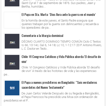
Saint-Cyr el 7 de septiembre de 1876. Sus padres, Jean y
Bertha, humildes...
El Papa en Sta. Marta: ‘Dios llora ante la guerra en el mundo’
En la homilía de este jueves, el Santo Padre asegura que
quienes trabajan por la guerra son delincuentes y recuerda a
los operadores de pa...
Comentario a la liturgia dominical
DÉCIMO CUARTO DOMINGO TIEMPO COMÚN Ciclo C Textos:
Is 66, 10-14c; Gal 6, 14-18; Lc 10, 1-12.17-20 P. Antonio Rivero,
L.C. Doctor en Teolo...
Chile: VI Congreso Católicos y Vida Pública aborda 'El desafío de
vivir'
Chile: VI Congreso Católicos y Vida Pública aborda 'El desafío
de vivir' A través de las historias de vida y las experiencias
pe...
El Papa a nuevos presbíteros en Bangladés: “Sois verdaderos
sacerdotes del Nuevo Testamento”
De Juan Carlos Velarde Después de su llegada a Bangladés,
el Papa Francisco ha presidido una Misa con ordenación de
presbíteros en el P...