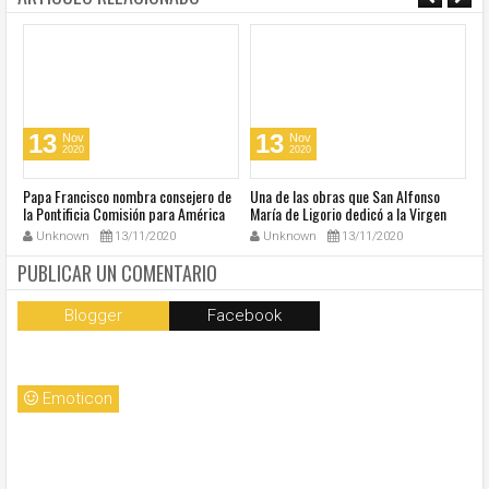
13
13
Nov
Nov
2020
2020
u
Papa Francisco nombra consejero de
Una de las obras que San Alfonso
El
la Pontificia Comisión para América
María de Ligorio dedicó a la Virgen
o
Latina
cumple 270 años
Unknown
13/11/2020
Unknown
13/11/2020
PUBLICAR UN COMENTARIO
Blogger
Facebook
Emoticon