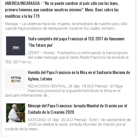
AMERICA/NICARAGUA - “No se puede cambiar el país sólo con las leyes,
primero tenemos que cambiar nosotros mismos”: Mons. Baez sobre las
modificas a la ley 779
Masaya – La violencia hacia las mujeres se erradicará de nuestro país sólo
cuando haya procesos de reeducación social en los cuales se trans...
Texto completo del papa Francisco al TED 2017 de Vancouver
‘The future you’
(ZENIT – Roma).- Publicamos a continuación la transcripción
del vídeo mensaje que el Santo Padre Francisco ha enviado al
TED 2017 en cu...
Homilía del Papa Francisco en la Misa en el Santuario Mariano de
Aglona, Letonia
REDACCIÓN CENTRAL, 24 Sep. 18 (ACI Prensa).- El Papa
Francisco pronunció la siguiente homilía en la Misa en el
Santuario Internacional de...
Mensaje del Papa Francisco: Jornada Mundial de Oración por el
Cuidado de la Creación 2020
VATICANO, 01 Sep. 20 (ACI Prensa).- Este 1 de septiembre de
2020 se celebra la sexta Jornada Mundial de Oración por el
cuidado de la creaci...