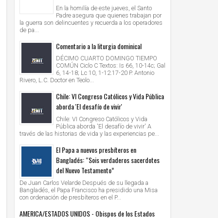
En la homilía de este jueves, el Santo
Padre asegura que quienes trabajan por
la guerra son delincuentes y recuerda a los operadores
de pa...
Comentario a la liturgia dominical
DÉCIMO CUARTO DOMINGO TIEMPO
COMÚN Ciclo C Textos: Is 66, 10-14c; Gal
6, 14-18; Lc 10, 1-12.17-20 P. Antonio
Rivero, L.C. Doctor en Teolo...
Chile: VI Congreso Católicos y Vida Pública
aborda 'El desafío de vivir'
Chile: VI Congreso Católicos y Vida
Pública aborda 'El desafío de vivir' A
través de las historias de vida y las experiencias pe...
El Papa a nuevos presbíteros en
Bangladés: “Sois verdaderos sacerdotes
del Nuevo Testamento”
De Juan Carlos Velarde Después de su llegada a
Bangladés, el Papa Francisco ha presidido una Misa
con ordenación de presbíteros en el P...
AMERICA/ESTADOS UNIDOS - Obispos de los Estados