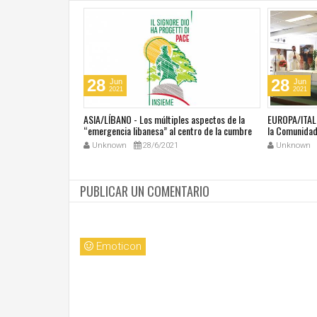
28
28
Jun
Jun
2021
2021
última masacre en
ASIA/LÍBANO - Los múltiples aspectos de la
EUROPA/ITALI
tar vivir con miedo"
“emergencia libanesa” al centro de la cumbre
la Comunidad 
eclesial convocada por el Papa Francisco
Unknown
28/6/2021
Unknown
PUBLICAR UN COMENTARIO
Emoticon