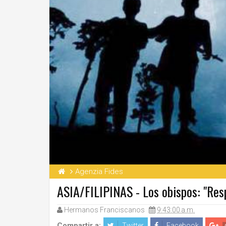
Agenzia Fides
ASIA/FILIPINAS - Los obispos: "Resp
Hermanos Franciscanos
9:43:00 a.m.
Compartir a:
Twitter
Facebook