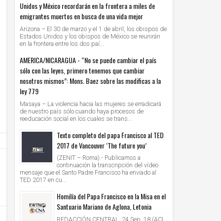
Unidos y México recordarán en la frontera a miles de
emigrantes muertos en busca de una vida mejor
Arizona – El 30 de marzo y el 1 de abril, los obispos de
Estados Unidos y los obispos de México se reunirán
en la frontera entre los dos paí...
AMERICA/NICARAGUA - “No se puede cambiar el país
sólo con las leyes, primero tenemos que cambiar
nosotros mismos”: Mons. Baez sobre las modificas a la
ley 779
Masaya – La violencia hacia las mujeres se erradicará
de nuestro país sólo cuando haya procesos de
reeducación social en los cuales se trans...
Texto completo del papa Francisco al TED
2017 de Vancouver ‘The future you’
(ZENIT – Roma).- Publicamos a
continuación la transcripción del vídeo
mensaje que el Santo Padre Francisco ha enviado al
TED 2017 en cu...
Homilía del Papa Francisco en la Misa en el
Santuario Mariano de Aglona, Letonia
REDACCIÓN CENTRAL, 24 Sep. 18 (ACI