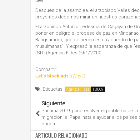
bien".
Después de la asamblea, el arzobispo Valles dec
creyentes debemos mirar en nuestros corazones y
El arzobispo Antonio Ledesma de Cagayán de Oro,
poner en peligro el proceso de paz en Mindanao
Bangsamoro, que de hecho es un acuerdo de paz
musulmanas". Y expresó la esperanza de que "ese
(SD) (Agencia Fides 29/1/2019)
Compartir:
Let's block ads!
(Why?)
Etiquetas:
Agenzia Fides
Siguiente
Panamá 2019: para resolver el problema de la
migración, el Papa insta a ayudar a los países 
origen
ARTICULO RELACIONADO