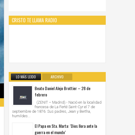
CRISTO TE LLAMA RADIO
LO MÁS LEIDO
ARCHIVO
Beato Daniel Alejo Brottier – 28 de
febrero
(ZENIT – Madrid).- Nació en la localidad
francesa de La Ferté Saint-Cyr el 7 de
septiembre de 1876. Sus padres, Jean y Bertha,
humildes...
El Papa en Sta. Marta: ‘Dios llora ante la
guerra en el mundo’