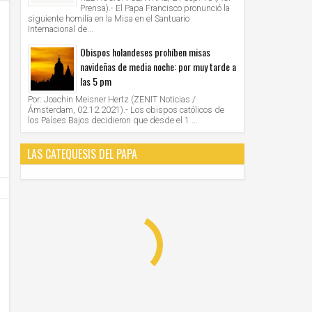
Prensa).- El Papa Francisco pronunció la
siguiente homilía en la Misa en el Santuario
Internacional de...
Obispos holandeses prohíben misas
navideñas de media noche: por muy tarde a
las 5 pm
28
28
Jun
Jun
2021
2021
Por: Joachin Meisner Hertz (ZENIT Noticias /
Ámsterdam, 02.12.2021).- Los obispos católicos de
AMERICA/PERU' - Los obispos: "la Iglesia cree
VATICANO - Oración mariana por M
los Países Bajos decidieron que desde el 1 ...
en la democracia, defiende el sistema
organizada por las Obras Misionales
democrático, apoya los resultados electorales"
Unknown
28/6/2021
Unknown
28/6/2021
LAS CATEQUESIS DEL PAPA