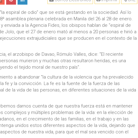
0
"la espiral de odio" que se está gestando en la sociedad. Así lo
118ª asamblea plenaria celebrada en Manila del 26 al 28 de enero.
os y enviada a la Agencia Fides, los obispos hablan de "espiral de
l de Jolo, que el 27 de enero mató al menos a 20 personas e hirió a
ejecuciones extrajudiciales que se producen en el contexto de la
cia, el arzobispo de Davao, Rómulo Valles, dice: "El reciente
personas murieron y muchas otras resultaron heridas, es una
yendo el tejido moral de nuestro país".
ento a abandonar "la cultura de la violencia que ha prevalecido
 la fe y la convicción. La fe es la fuente de la fuerza de las
al de la vida de las personas, en diferentes situaciones de la vida
debemos darnos cuenta de que nuestra fuerza está en mantener
los complejos y múltiples problemas de la vida: en la elección de
adanos, en el crecimiento de las familias, en el trabajo y en las
ntenga unidos estos diferentes aspectos de la vida, dejando que
aspectos de nuestra vida, para que el mal sea vencido con el