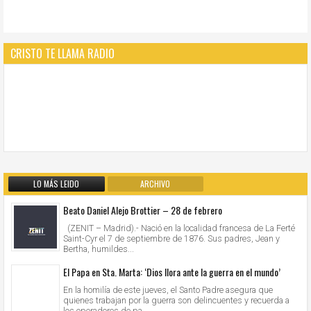
CRISTO TE LLAMA RADIO
LO MÁS LEIDO
ARCHIVO
Beato Daniel Alejo Brottier – 28 de febrero
(ZENIT – Madrid).- Nació en la localidad francesa de La Ferté
Saint-Cyr el 7 de septiembre de 1876. Sus padres, Jean y
Bertha, humildes...
El Papa en Sta. Marta: ‘Dios llora ante la guerra en el mundo’
En la homilía de este jueves, el Santo Padre asegura que
quienes trabajan por la guerra son delincuentes y recuerda a
los operadores de pa...