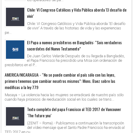
Chile: VI Congreso Católicos y Vida Pública aborda 'El desafío de
vivir'
Chile: VI Congreso Católicos y Vida Pública aborda 'El desafío
de vivir' A través de las historias de vida y las experiencias
pe...
El Papa a nuevos presbíteros en Bangladés: “Sois verdaderos
sacerdotes del Nuevo Testamento”
De Juan Carlos Velarde Después de su llegada a Bangladés,
el Papa Francisco ha presidido una Misa con ordenación de
presbíteros en el P...
AMERICA/NICARAGUA - “No se puede cambiar el país sólo con las leyes,
primero tenemos que cambiar nosotros mismos”: Mons. Baez sobre las
modificas a la ley 779
Masaya – La violencia hacia las mujeres se erradicará de nuestro país sólo
cuando haya procesos de reeducación social en los cuales se trans...
Texto completo del papa Francisco al TED 2017 de Vancouver
‘The future you’
(ZENIT – Roma).- Publicamos a continuación la transcripción
del vídeo mensaje que el Santo Padre Francisco ha enviado al
TED 2017 en cu...