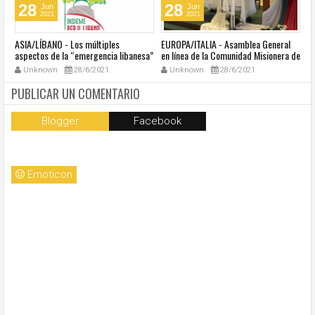
28
28
Jun
Jun
2021
2021
ASIA/LÍBANO - Los múltiples
EUROPA/ITALIA - Asamblea General
A
aspectos de la “emergencia libanesa”
en línea de la Comunidad Misionera de
in
al centro de la cumbre eclesial
Villaregia
Unknown
28/6/2021
Unknown
28/6/2021
convocada por el Papa Francisco
PUBLICAR UN COMENTARIO
Blogger
Facebook
Emoticon