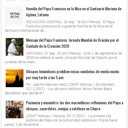
Homilía del Papa Francisco en la Misa en el Santuario Mariano de
Aglona, Letonia
REDACCIÓN CENTRAL, 24 Sep. 18 (ACI Prensa).- El Papa
Francisco pronunció la siguiente homilía en la Misa en el
Santuario Internacional de...
Mensaje del Papa Francisco: Jornada Mundial de Oración por el
Cuidado de la Creación 2020
VATICANO, 01 Sep. 20 (ACI Prensa).- Este 1 de septiembre de
2020 se celebra la sexta Jornada Mundial de Oración por el
cuidado de la creaci...
Obispos holandeses prohíben misas navideñas de media noche:
por muy tarde a las 5 pm
Por: Joachin Meisner Hertz (ZENIT Noticias / Ámsterdam,
02.12.2021).- Los obispos católicos de los Países Bajos
decidieron que desde el 1 ...
Paciencia y encuentro: las dos maravillosas reflexiones del Papa a
obispos, sacerdotes, monjas y católicos en Chipre
(ZENIT Noticias / Nicosia, 03.12.2021).- La primera cita
pública del Papa con la comunidad católica en Chipre fue el
jueves 2 de diciembre ...