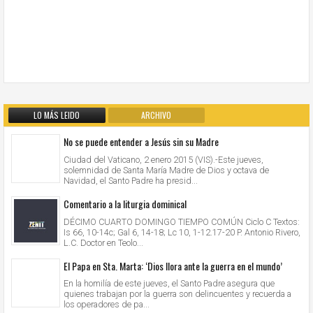
LO MÁS LEIDO
ARCHIVO
No se puede entender a Jesús sin su Madre
Ciudad del Vaticano, 2 enero 2015 (VIS).-Este jueves,
solemnidad de Santa María Madre de Dios y octava de
Navidad, el Santo Padre ha presid...
Comentario a la liturgia dominical
DÉCIMO CUARTO DOMINGO TIEMPO COMÚN Ciclo C Textos:
Is 66, 10-14c; Gal 6, 14-18; Lc 10, 1-12.17-20 P. Antonio Rivero,
L.C. Doctor en Teolo...
El Papa en Sta. Marta: ‘Dios llora ante la guerra en el mundo’
En la homilía de este jueves, el Santo Padre asegura que
quienes trabajan por la guerra son delincuentes y recuerda a
los operadores de pa...