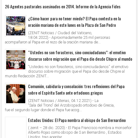
26 Agentes pastorales asesinados en 2014. Informe de la Agencia Fides
¿Cómo hacer para no tener miedo? El Papa contesta en la
oración mariana de este lunes en la Plaza de San Pedro
(ZENIT Noticias / Ciudad del Vaticano,
18.04.2022).- Aproximadamente 25 mil personas
acompañaron al Papa en el rezo de la oración mariana de...
“Ustedes no son forasteros, sino conciudadanos”: el emotivo
discurso sobre migración que el Papa dio desde Chipre al mundo
“Ustedes no son forasteros, sino conciudadanos”: el emotivo
discurso sobre migración que el Papa dio desde Chipre al
mundo Redacción ZENIT...
Comunión, sabiduría y consolación: tres reflexiones del Papa
sobre el Espíritu Santo ante ortodoxos griegos
(ZENIT Noticias / Atenas, 04.12.2021).- La
“Sala del Trono” del Arzobispado ortodoxo de Grecia,
fue el segundo lugar donde el Papa fue acog...
Estados Unidos: El Papa nombra al obispo de San Bernardino
( zenit – 28 dic. 2020).- El Papa Francisco nombra a monseñor
Alberto Rojas como obispo de S an Bernardino , Estados
Unidos, tras aceptar...