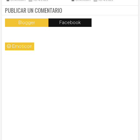
Pedro
so
la
PUBLICAR UN COMENTARIO
Blogger
Facebook
Emoticon