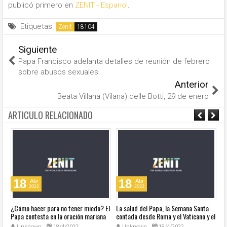
publicó primero en
ZENIT - Espanol
.
Etiquetas:
Zenit
Siguiente
Papa Francisco adelanta detalles de reunión de febrero
sobre abusos sexuales
Anterior
Beata Villana (Vilana) delle Botti, 29 de enero
ARTICULO RELACIONADO
18
18
Abr
Abr
2022
2022
¿Cómo hacer para no tener miedo? El
La salud del Papa, la Semana Santa
Ve
Papa contesta en la oración mariana
contada desde Roma y el Vaticano y el
Ha
de este lunes en la Plaza de San
resumen de noticias en audio
co
Unknown
18/4/2022
Unknown
18/4/2022