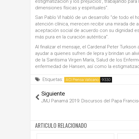
estigmatización y los prejuicios’, trabajando par
dimensiones físicas y espirituales”.
San Pablo VI habló de un desarrollo “de todo el
atención clínica, merecen recibir una mirada de 
aceptación social de acuerdo con su dignidad espi
más pura en la curación auténtica”.
Al finalizar el mensaje, el Cardenal Peter Turkso
ayudar a quienes sufren de lepra y brindan un aliv
de la Santísima Virgen María, Salud de los Enfer
enfermedad de Hansen, así como la estigmatizació
Etiquetas:
ACI Prensa Vaticano
Siguiente
JMJ Panamá 2019: Discursos del Papa Franci
ARTICULO RELACIONADO