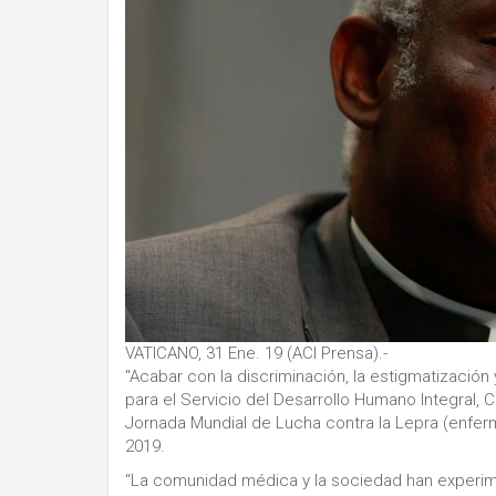
VATICANO, 31 Ene. 19 (ACI Prensa).-
"Acabar con la discriminación, la estigmatización 
para el Servicio del Desarrollo Humano Integral,
Jornada Mundial de Lucha contra la Lepra (enfe
2019.
“La comunidad médica y la sociedad han experim