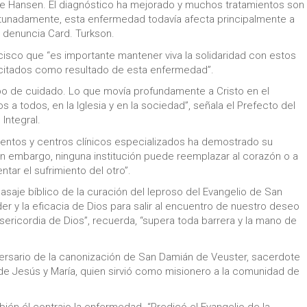
 Hansen. El diagnóstico ha mejorado y muchos tratamientos son
tunadamente, esta enfermedad todavía afecta principalmente a
 denuncia Card. Turkson.
ncisco que “es importante mantener viva la solidaridad con estos
itados como resultado de esta enfermedad”.
po de cuidado. Lo que movía profundamente a Cristo en el
 a todos, en la Iglesia y en la sociedad”, señala el Prefecto del
Integral.
amentos y centros clínicos especializados ha demostrado su
in embargo, ninguna institución puede reemplazar al corazón o a
ar el sufrimiento del otro”.
asaje bíblico de la curación del leproso del Evangelio de San
er y la eficacia de Dios para salir al encuentro de nuestro deseo
ericordia de Dios”, recuerda, “supera toda barrera y la mano de
versario de la canonización de San Damián de Veuster, sacerdote
e Jesús y María, quien sirvió como misionero a la comunidad de