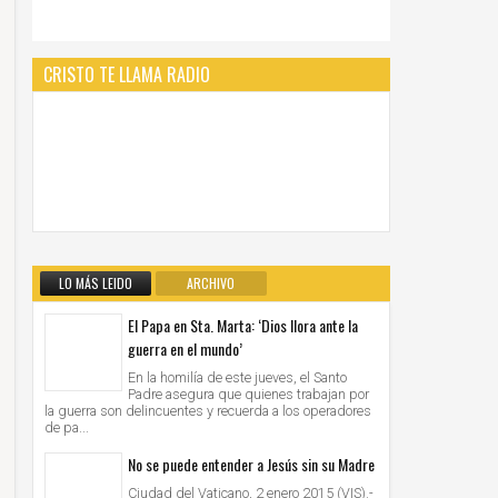
CRISTO TE LLAMA RADIO
LO MÁS LEIDO
ARCHIVO
El Papa en Sta. Marta: ‘Dios llora ante la
guerra en el mundo’
En la homilía de este jueves, el Santo
Padre asegura que quienes trabajan por
la guerra son delincuentes y recuerda a los operadores
de pa...
No se puede entender a Jesús sin su Madre
Ciudad del Vaticano, 2 enero 2015 (VIS).-