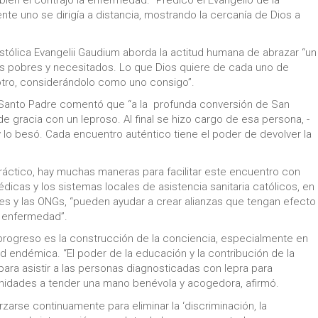
bién él contrajo la enfermedad. “Predicó el Evangelio de la
te uno se dirigía a distancia, mostrando la cercanía de Dios a
tólica Evangelii Gaudium aborda la actitud humana de abrazar “un
los pobres y necesitados. Lo que Dios quiere de cada uno de
 otro, considerándolo como uno consigo”.
l Santo Padre comentó que “a la profunda conversión de San
e gracia con un leproso. Al final se hizo cargo de esa persona, -
 y lo besó. Cada encuentro auténtico tiene el poder de devolver la
práctico, hay muchas maneras para facilitar este encuentro con
dicas y los sistemas locales de asistencia sanitaria católicos, en
s y las ONGs, “pueden ayudar a crear alianzas que tengan efecto
a enfermedad”.
 progreso es la construcción de la conciencia, especialmente en
 endémica. “El poder de la educación y la contribución de la
ra asistir a las personas diagnosticadas con lepra para
unidades a tender una mano benévola y acogedora, afirmó.
rse continuamente para eliminar la ‘discriminación, la