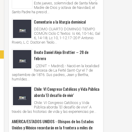
Este jueves, solemnidad de Santa María
Madre de Dios y octava de Navidad, el
Santo Padre ha presid...
Comentario a la liturgia dominical
DÉCIMO CUARTO DOMINGO TIEMPO
COMÚN Ciclo C Textos: Is 66, 10-14c; Gal
6, 14-18; Lc 10, 1-12.17-20 P. Antonio
Rivero, L.C. Doctor en Teolo...
Beato Daniel Alejo Brottier – 28 de
febrero
(ZENIT – Madrid).- Nació en la localidad
francesa de La Ferté Saint-Cyr el 7 de
septiembre de 1876. Sus padres, Jean y Bertha,
humildes...
Chile: VI Congreso Católicos y Vida Pública
aborda 'El desafío de vivir'
Chile: VI Congreso Católicos y Vida
Pública aborda 'El desafío de vivir' A
través de las historias de vida y las experiencias pe...
AMERICA/ESTADOS UNIDOS - Obispos de los Estados
Unidos y México recordarán en la frontera a miles de