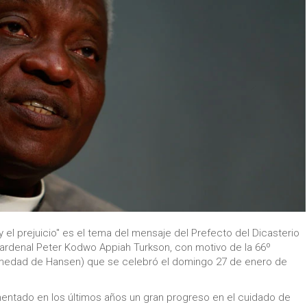
y el prejuicio" es el tema del mensaje del Prefecto del Dicasterio
 Cardenal Peter Kodwo Appiah Turkson, con motivo de la 66º
rmedad de Hansen) que se celebró el domingo 27 de enero de
entado en los últimos años un gran progreso en el cuidado de