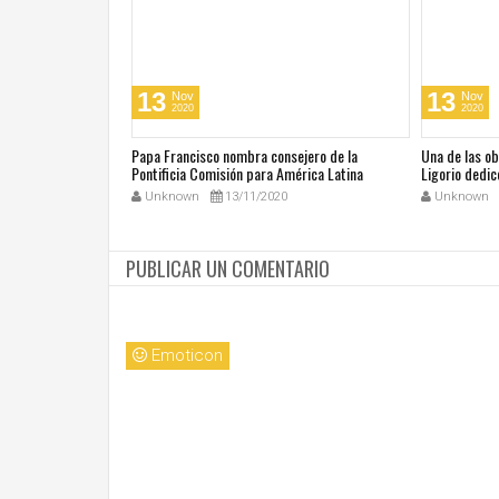
13
13
Nov
Nov
2020
2020
cos en su día de
Papa Francisco nombra consejero de la
Una de las o
 San Juan Pablo II
Pontificia Comisión para América Latina
Ligorio dedic
Unknown
13/11/2020
Unknown
PUBLICAR UN COMENTARIO
Emoticon