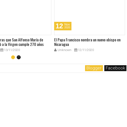
12
Nov
2020
bras que San Alfonso María de
El Papa Francisco nombra un nuevo obispo en
ó a la Virgen cumple 270 años
Nicaragua
13/11/2020
Unknown
12/11/2020
Blogger
Facebook