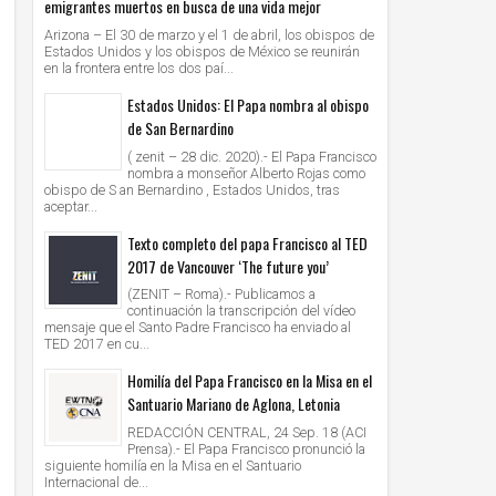
emigrantes muertos en busca de una vida mejor
Arizona – El 30 de marzo y el 1 de abril, los obispos de
Estados Unidos y los obispos de México se reunirán
en la frontera entre los dos paí...
Estados Unidos: El Papa nombra al obispo
de San Bernardino
( zenit – 28 dic. 2020).- El Papa Francisco
nombra a monseñor Alberto Rojas como
obispo de S an Bernardino , Estados Unidos, tras
aceptar...
Texto completo del papa Francisco al TED
2017 de Vancouver ‘The future you’
(ZENIT – Roma).- Publicamos a
continuación la transcripción del vídeo
mensaje que el Santo Padre Francisco ha enviado al
TED 2017 en cu...
Homilía del Papa Francisco en la Misa en el
Santuario Mariano de Aglona, Letonia
REDACCIÓN CENTRAL, 24 Sep. 18 (ACI
Prensa).- El Papa Francisco pronunció la
siguiente homilía en la Misa en el Santuario
Internacional de...