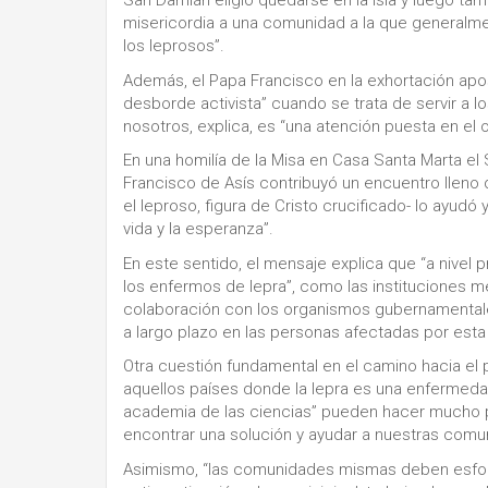
San Damián eligió quedarse en la isla y luego tam
misericordia a una comunidad a la que generalmen
los leprosos”.
Además, el Papa Francisco en la exhortación apos
desborde activista” cuando se trata de servir a 
nosotros, explica, es “una atención puesta en el
En una homilía de la Misa en Casa Santa Marta e
Francisco de Asís contribuyó un encuentro lleno d
el leproso, figura de Cristo crucificado- lo ayudó
vida y la esperanza”.
En este sentido, el mensaje explica que “a nivel 
los enfermos de lepra”, como las instituciones mé
colaboración con los organismos gubernamentale
a largo plazo en las personas afectadas por est
Otra cuestión fundamental en el camino hacia el
aquellos países donde la lepra es una enfermedad
academia de las ciencias” pueden hacer mucho pa
encontrar una solución y ayudar a nuestras com
Asimismo, “las comunidades mismas deben esforza