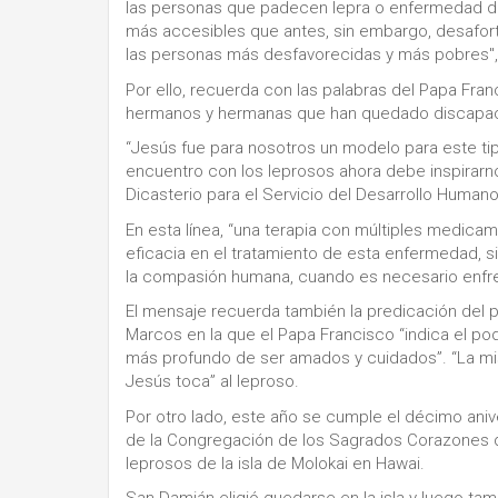
las personas que padecen lepra o enfermedad de
más accesibles que antes, sin embargo, desafor
las personas más desfavorecidas y más pobres",
Por ello, recuerda con las palabras del Papa Fra
hermanos y hermanas que han quedado discapac
“Jesús fue para nosotros un modelo para este ti
encuentro con los leprosos ahora debe inspirarnos
Dicasterio para el Servicio del Desarrollo Humano 
En esta línea, “una terapia con múltiples medic
eficacia en el tratamiento de esta enfermedad, s
la compasión humana, cuando es necesario enfrent
El mensaje recuerda también la predicación del p
Marcos en la que el Papa Francisco “indica el pod
más profundo de ser amados y cuidados”. “La mis
Jesús toca” al leproso.
Por otro lado, este año se cumple el décimo ani
de la Congregación de los Sagrados Corazones d
leprosos de la isla de Molokai en Hawai.