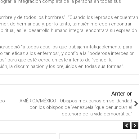
a lograr la integración completa de la persona en todas sus
 hombre y de todos los hombres”. “Cuando los leprosos encuentran
amor, de hermandad y, por lo tanto, también merecen encontrar
ritual, así el desarrollo humano integral encontrará su expresión
n agradeció “a todos aquellos que trabajan infatigablemente para
io tan eficaz a los enfermos”, y confío a la “poderosa intercesión
mos” para que esté cerca en este intento de “vencer la
n, la discriminación y los prejuicios en todas sus formas”.
Anterior
sco
AMÉRICA/MÉXICO - Obispos mexicanos en solidaridad
con los obispos de Venezuela “que denuncian el
deterioro de la vida democrática”