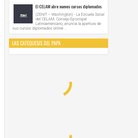
El CELAM abre nuevos cursos diplomados
(ZENIT – Washington).- La Escuela Social
del CELAM, Consejo Episcopal
Latinoamericano, anuncia la apertura de
sus cursos diplomados online ...
LAS CATEQUESIS DEL PAPA