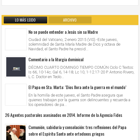
LO MÁS LEIDO
ARCHIVO
No se puede entender a Jesús sin su Madre
Ciudad del Vaticano, 2 enero 2015 (VIS).-Este jueves,
solemnidad de Santa María Madre de Dios y octava de
Navidad, el Santo Padre ha presid...
Comentario a la liturgia dominical
DÉCIMO CUARTO DOMINGO TIEMPO COMÚN Ciclo C Textos:
Is 66, 10-14c; Gal 6, 14-18; Lc 10, 1-12.17-20 P. Antonio Rivero,
L.C. Doctor en Teolo...
El Papa en Sta. Marta: ‘Dios llora ante la guerra en el mundo’
En la homilía de este jueves, el Santo Padre asegura que
quienes trabajan por la guerra son delincuentes y recuerda a
los operadores de pa...
26 Agentes pastorales asesinados en 2014. Informe de la Agencia Fides
Comunión, sabiduría y consolación: tres reflexiones del Papa
sobre el Espíritu Santo ante ortodoxos griegos