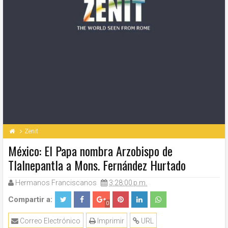
Zenit
México: El Papa nombra Arzobispo de
Tlalnepantla a Mons. Fernández Hurtado
Hermanos Franciscanos
3:28:00 p.m.
Compartir a:
0
Correo Electrónico
Imprimir
URL