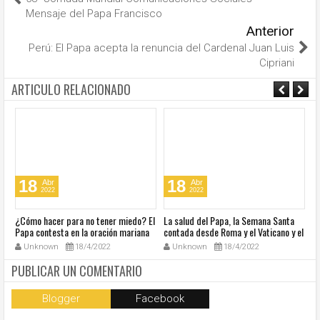
Mensaje del Papa Francisco
Anterior
Perú: El Papa acepta la renuncia del Cardenal Juan Luis
Cipriani
ARTICULO RELACIONADO
18
18
Abr
Abr
2022
2022
¿Cómo hacer para no tener miedo? El
La salud del Papa, la Semana Santa
Ve
Papa contesta en la oración mariana
contada desde Roma y el Vaticano y el
Ha
de este lunes en la Plaza de San
resumen de noticias en audio
co
Unknown
18/4/2022
Unknown
18/4/2022
Pedro
so
la
PUBLICAR UN COMENTARIO
Blogger
Facebook