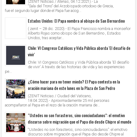
(ZENIT Noticias / Atenas, 04.12.2021).- La
“Sala del Trono” del Arzobispado ortodoxo de Grecia,
fue el segundo lugar donde el Papa fue acog...
Estados Unidos: El Papa nombra al obispo de San Bernardino
( zenit – 28 dic. 2020).- El Papa Francisco nombra a monseñor
Alberto Rojas como obispo de S an Bernardino , Estados
Unidos, tras aceptar...
Chile: VI Congreso Católicos y Vida Pública aborda 'El desafío de
vivir'
Chile: VI Congreso Católicos y Vida Pública aborda 'El desafío
de vivir' A través de las historias de vida y las experiencias
pe...
¿Cómo hacer para no tener miedo? El Papa contesta en la
oración mariana de este lunes en la Plaza de San Pedro
(ZENIT Noticias / Ciudad del Vaticano,
18.04.2022).- Aproximadamente 25 mil personas
acompañaron al Papa en el rezo de la oración mariana de...
“Ustedes no son forasteros, sino conciudadanos”: el emotivo
discurso sobre migración que el Papa dio desde Chipre al mundo
“Ustedes no son forasteros, sino conciudadanos”: el emotivo
discurso sobre migración que el Papa dio desde Chipre al