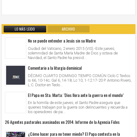
LO MÁS LEIDO
ARCHIVO
No se puede entender a Jesús sin su Madre
Ciudad del Vaticano, 2 enero 2015 (VIS).-Este jueves,
solemnidad de Santa María Madre de Dios y octava de
Navidad, el Santo Padre ha presid...
Comentario a la liturgia dominical
DÉCIMO CUARTO DOMINGO TIEMPO COMÚN Ciclo C Textos:
Is 66, 10-14c; Gal 6, 14-18; Lc 10, 1-12.17-20 P. Antonio Rivero,
L.C. Doctor en Teolo...
El Papa en Sta. Marta: ‘Dios llora ante la guerra en el mundo’
En la homilía de este jueves, el Santo Padre asegura que
quienes trabajan por la guerra son delincuentes y recuerda a
los operadores de pa...
26 Agentes pastorales asesinados en 2014. Informe de la Agencia Fides
¿Cómo hacer para no tener miedo? El Papa contesta en la