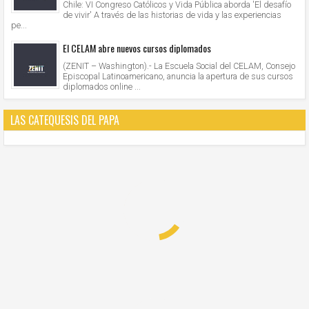
Chile: VI Congreso Católicos y Vida Pública aborda 'El desafío
de vivir' A través de las historias de vida y las experiencias
pe...
El CELAM abre nuevos cursos diplomados
(ZENIT – Washington).- La Escuela Social del CELAM, Consejo
Episcopal Latinoamericano, anuncia la apertura de sus cursos
diplomados online ...
LAS CATEQUESIS DEL PAPA