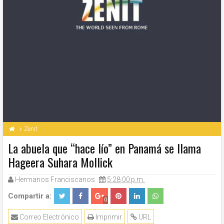
Zenit
La abuela que “hace lío” en Panamá se llama
Hageera Suhara Mollick
Hermanos Franciscanos
5:28:00 p.m.
Compartir a:
0
Correo Electrónico
Imprimir
URL