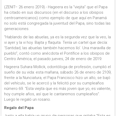
(ZENIT– 26 enero 2019).- Hageera es la “viejita” que el Papa
ha citado en sus discursos (en el discurso a los obispos
centroamericanos) como ejemplo de que aquí en Panamá
no solo está congregada la juventud del Papa, sino todas las
generaciones.
“Hablando de las abuelas, ya es la segunda vez que la veo, la
vi ayer y la vi hoy. Bajita y flaquita. Tenía un cartel que decía:
‘Santidad, las abuelas también hacemos lío’. Una maravilla de
pueblo”, contó como anécdota el Pontífice a los obispos de
Centro América, el pasado jueves, 24 de enero de 2019.
Hageera Suhara Mollick, odontóloga de profesión, cumplió el
sueño de su vida: esta mañana, sábado 26 de enero de 2109,
frente a la Nunciatura, el Papa Francisco hizo un alto, se bajó
del vehículo, se le acercó y la felicitó por su cumpleaños
número 69. “Esta viejita que es más joven que yo, es valiente,
hoy cumple años, así que le cantaremos cumpleaños”.
Luego le regaló un rosario.
Regalo del Papa
Junto a ella había un grupo de personas que gritaba “Esta es