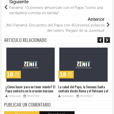
Siguiente
Panamá: 10 jóvenes almuerzan con el Papa “como una
verdadera comida en familia”
Anterior
JMJ Panamá: Encuentro del Papa con 40 jóvenes polacos
del velero ‘Regalo de la Juventud’
ARTICULO RELACIONADO
18
18
Abr
Abr
2022
2022
¿Cómo hacer para no tener miedo? El
La salud del Papa, la Semana Santa
Ve
Papa contesta en la oración mariana
contada desde Roma y el Vaticano y el
Ha
de este lunes en la Plaza de San
resumen de noticias en audio
co
Unknown
18/4/2022
Unknown
18/4/2022
Pedro
so
la
PUBLICAR UN COMENTARIO