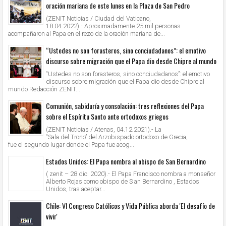
oración mariana de este lunes en la Plaza de San Pedro
(ZENIT Noticias / Ciudad del Vaticano,
18.04.2022).- Aproximadamente 25 mil personas
acompañaron al Papa en el rezo de la oración mariana de...
“Ustedes no son forasteros, sino conciudadanos”: el emotivo
discurso sobre migración que el Papa dio desde Chipre al mundo
“Ustedes no son forasteros, sino conciudadanos”: el emotivo
discurso sobre migración que el Papa dio desde Chipre al
mundo Redacción ZENIT...
Comunión, sabiduría y consolación: tres reflexiones del Papa
sobre el Espíritu Santo ante ortodoxos griegos
(ZENIT Noticias / Atenas, 04.12.2021).- La
“Sala del Trono” del Arzobispado ortodoxo de Grecia,
fue el segundo lugar donde el Papa fue acog...
Estados Unidos: El Papa nombra al obispo de San Bernardino
( zenit – 28 dic. 2020).- El Papa Francisco nombra a monseñor
Alberto Rojas como obispo de S an Bernardino , Estados
Unidos, tras aceptar...
Chile: VI Congreso Católicos y Vida Pública aborda 'El desafío de
vivir'