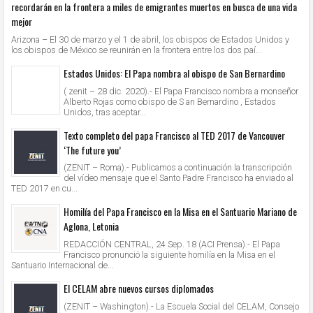
recordarán en la frontera a miles de emigrantes muertos en busca de una vida
mejor
Arizona – El 30 de marzo y el 1 de abril, los obispos de Estados Unidos y
los obispos de México se reunirán en la frontera entre los dos paí...
Estados Unidos: El Papa nombra al obispo de San Bernardino
( zenit – 28 dic. 2020).- El Papa Francisco nombra a monseñor
Alberto Rojas como obispo de S an Bernardino , Estados
Unidos, tras aceptar...
Texto completo del papa Francisco al TED 2017 de Vancouver
‘The future you’
(ZENIT – Roma).- Publicamos a continuación la transcripción
del vídeo mensaje que el Santo Padre Francisco ha enviado al
TED 2017 en cu...
Homilía del Papa Francisco en la Misa en el Santuario Mariano de
Aglona, Letonia
REDACCIÓN CENTRAL, 24 Sep. 18 (ACI Prensa).- El Papa
Francisco pronunció la siguiente homilía en la Misa en el
Santuario Internacional de...
El CELAM abre nuevos cursos diplomados
(ZENIT – Washington).- La Escuela Social del CELAM, Consejo