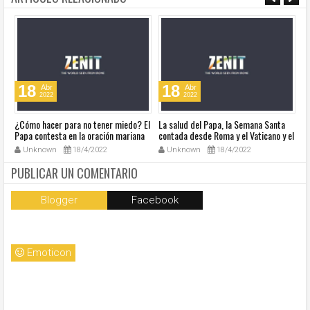
18
18
Abr
Abr
2022
2022
¿Cómo hacer para no tener miedo? El
La salud del Papa, la Semana Santa
Ve
Papa contesta en la oración mariana
contada desde Roma y el Vaticano y el
Ha
de este lunes en la Plaza de San
resumen de noticias en audio
co
Unknown
18/4/2022
Unknown
18/4/2022
Pedro
so
la
PUBLICAR UN COMENTARIO
Blogger
Facebook
Emoticon