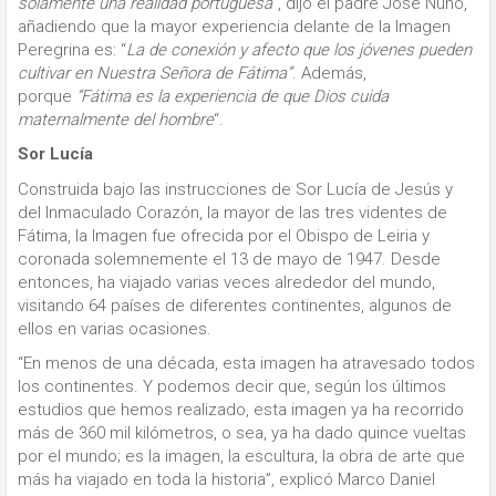
solamente una realidad portuguesa
“, dijo el padre José Nuno,
añadiendo que la mayor experiencia delante de la Imagen
Peregrina es: “
La de conexión y afecto que los jóvenes pueden
cultivar en Nuestra Señora de Fátima”
. Además,
porque
“Fátima es la experiencia de que Dios cuida
maternalmente del hombre
“.
Sor Lucía
Construida bajo las instrucciones de Sor Lucía de Jesús y
del Inmaculado Corazón, la mayor de las tres videntes de
Fátima, la Imagen fue ofrecida por el Obispo de Leiria y
coronada solemnemente el 13 de mayo de 1947. Desde
entonces, ha viajado varias veces alrededor del mundo,
visitando 64 países de diferentes continentes, algunos de
ellos en varias ocasiones.
“En menos de una década, esta imagen ha atravesado todos
los continentes. Y podemos decir que, según los últimos
estudios que hemos realizado, esta imagen ya ha recorrido
más de 360 mil kilómetros, o sea, ya ha dado quince vueltas
por el mundo; es la imagen, la escultura, la obra de arte que
más ha viajado en toda la historia”, explicó Marco Daniel