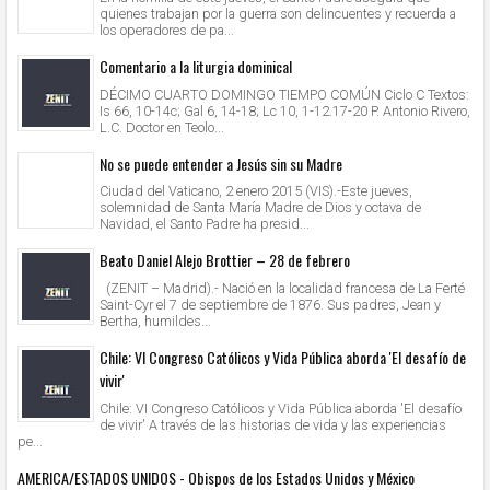
quienes trabajan por la guerra son delincuentes y recuerda a
los operadores de pa...
Comentario a la liturgia dominical
DÉCIMO CUARTO DOMINGO TIEMPO COMÚN Ciclo C Textos:
Is 66, 10-14c; Gal 6, 14-18; Lc 10, 1-12.17-20 P. Antonio Rivero,
L.C. Doctor en Teolo...
No se puede entender a Jesús sin su Madre
Ciudad del Vaticano, 2 enero 2015 (VIS).-Este jueves,
solemnidad de Santa María Madre de Dios y octava de
Navidad, el Santo Padre ha presid...
Beato Daniel Alejo Brottier – 28 de febrero
(ZENIT – Madrid).- Nació en la localidad francesa de La Ferté
Saint-Cyr el 7 de septiembre de 1876. Sus padres, Jean y
Bertha, humildes...
Chile: VI Congreso Católicos y Vida Pública aborda 'El desafío de
vivir'
Chile: VI Congreso Católicos y Vida Pública aborda 'El desafío
de vivir' A través de las historias de vida y las experiencias
pe...
AMERICA/ESTADOS UNIDOS - Obispos de los Estados Unidos y México