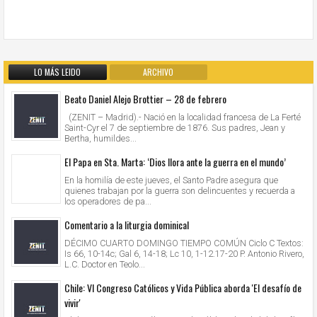
LO MÁS LEIDO
ARCHIVO
Beato Daniel Alejo Brottier – 28 de febrero
(ZENIT – Madrid).- Nació en la localidad francesa de La Ferté
Saint-Cyr el 7 de septiembre de 1876. Sus padres, Jean y
Bertha, humildes...
El Papa en Sta. Marta: ‘Dios llora ante la guerra en el mundo’
En la homilía de este jueves, el Santo Padre asegura que
quienes trabajan por la guerra son delincuentes y recuerda a
los operadores de pa...
Comentario a la liturgia dominical
DÉCIMO CUARTO DOMINGO TIEMPO COMÚN Ciclo C Textos:
Is 66, 10-14c; Gal 6, 14-18; Lc 10, 1-12.17-20 P. Antonio Rivero,
L.C. Doctor en Teolo...
Chile: VI Congreso Católicos y Vida Pública aborda 'El desafío de
vivir'