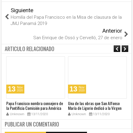
Siguiente
Homilía del Papa Francisco en la Misa de clausura de la
JMJ Panamá 2019
Anterior
San Enrique de Ossó y Cervelló, 27 de enero
ARTICULO RELACIONADO
13
13
Nov
Nov
2020
2020
u
Papa Francisco nombra consejero de
Una de las obras que San Alfonso
El
la Pontificia Comisión para América
María de Ligorio dedicó a la Virgen
o
Latina
cumple 270 años
Unknown
13/11/2020
Unknown
13/11/2020
PUBLICAR UN COMENTARIO