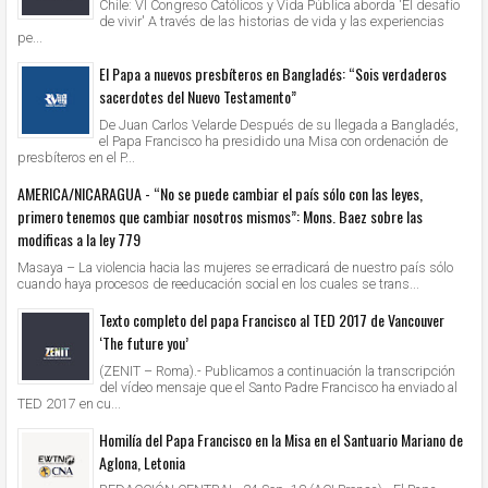
Chile: VI Congreso Católicos y Vida Pública aborda 'El desafío
de vivir' A través de las historias de vida y las experiencias
pe...
El Papa a nuevos presbíteros en Bangladés: “Sois verdaderos
sacerdotes del Nuevo Testamento”
De Juan Carlos Velarde Después de su llegada a Bangladés,
el Papa Francisco ha presidido una Misa con ordenación de
presbíteros en el P...
AMERICA/NICARAGUA - “No se puede cambiar el país sólo con las leyes,
primero tenemos que cambiar nosotros mismos”: Mons. Baez sobre las
modificas a la ley 779
Masaya – La violencia hacia las mujeres se erradicará de nuestro país sólo
cuando haya procesos de reeducación social en los cuales se trans...
Texto completo del papa Francisco al TED 2017 de Vancouver
‘The future you’
(ZENIT – Roma).- Publicamos a continuación la transcripción
del vídeo mensaje que el Santo Padre Francisco ha enviado al
TED 2017 en cu...
Homilía del Papa Francisco en la Misa en el Santuario Mariano de
Aglona, Letonia