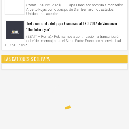
( zenit – 28 dic. 2020).- El Papa Francisco nombra a monseñor
Alberto Rojas como obispo de S an Bernardino , Estados
Unidos, tras aceptar...
Texto completo del papa Francisco al TED 2017 de Vancouver
‘The future you’
(ZENIT – Roma).- Publicamos a continuación la transcripción
del vídeo mensaje que el Santo Padre Francisco ha enviado al
TED 2017 en cu...
LAS CATEQUESIS DEL PAPA