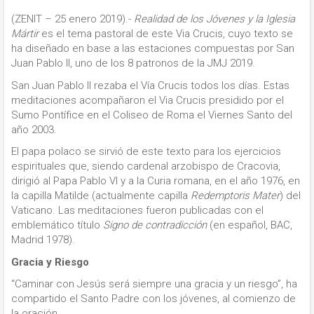
(ZENIT – 25 enero 2019).-
Realidad de los Jóvenes y la Iglesia
Mártir
es el tema pastoral de este Via Crucis, cuyo texto se
ha diseñado en base a las estaciones compuestas por San
Juan Pablo II, uno de los 8 patronos de la JMJ 2019.
San Juan Pablo II rezaba el Vía Crucis todos los días. Estas
meditaciones acompañaron el Via Crucis presidido por el
Sumo Pontífice en el Coliseo de Roma el Viernes Santo del
año 2003.
El papa polaco se sirvió de este texto para los ejercicios
espirituales que, siendo cardenal arzobispo de Cracovia,
dirigió al Papa Pablo VI y a la Curia romana, en el año 1976, en
la capilla Matilde (actualmente capilla
Redemptoris Mater
) del
Vaticano. Las meditaciones fueron publicadas con el
emblemático título
Signo de contradicción
(en español, BAC,
Madrid 1978).
Gracia y Riesgo
“Caminar con Jesús será siempre una gracia y un riesgo”, ha
compartido el Santo Padre con los jóvenes, al comienzo de
la oración.