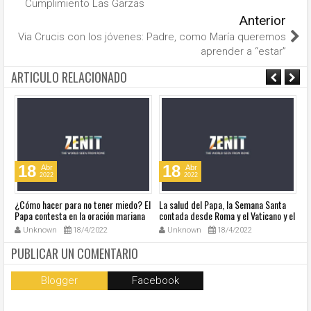
Cumplimiento Las Garzas
Anterior
Via Crucis con los jóvenes: Padre, como María queremos
aprender a “estar”
ARTICULO RELACIONADO
18
18
Abr
Abr
2022
2022
¿Cómo hacer para no tener miedo? El
La salud del Papa, la Semana Santa
Ve
Papa contesta en la oración mariana
contada desde Roma y el Vaticano y el
Ha
de este lunes en la Plaza de San
resumen de noticias en audio
co
Unknown
18/4/2022
Unknown
18/4/2022
Pedro
so
la
PUBLICAR UN COMENTARIO
Blogger
Facebook