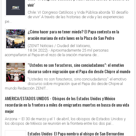
vivir'
Chile: VI Congreso Católicos y Vida Pública aborda 'El desafío
de vivir' A través de las historias de vida y las experiencias
pe...
¿Cómo hacer para no tener miedo? El Papa contesta en la
oración mariana de este lunes en la Plaza de San Pedro
(ZENIT Noticias / Ciudad del Vaticano,
18.04.2022).- Aproximadamente 25 mil personas
acompañaron al Papa en el rezo de la oración mariana de...
“Ustedes no son forasteros, sino conciudadanos”: el emotivo
discurso sobre migración que el Papa dio desde Chipre al mundo
“Ustedes no son forasteros, sino conciudadanos”: el emotivo
discurso sobre migración que el Papa dio desde Chipre al
mundo Redacción ZENIT...
AMERICA/ESTADOS UNIDOS - Obispos de los Estados Unidos y México
recordarán en la frontera a miles de emigrantes muertos en busca de una vida
mejor
Arizona – El 30 de marzo y el 1 de abril, los obispos de Estados Unidos y
los obispos de México se reunirán en la frontera entre los dos paí...
Estados Unidos: El Papa nombra al obispo de San Bernardino