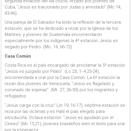
segunda estación del vía crucis, rezado por jóvenes de
Cuba, “Jesús es traicionado por Judas y arrestado” (Mc 14,
43-46).
Una pareja de El Salvador ha leído la reflexión de la tercera
estación, que se ha dedicado a rezar por la Iglesia de los
Mártires, y jóvenes de Guatemala encomendaron
especialmente por los indígenas la 4ª estación: Jesús es
negado por Pedro. (Mc. 14, 66-72)
Casa Común
Costa Rica es el país encargado de proclamar la 5ª estación:
“Jesús es juzgado por Pilato”. (Lc 23, 1- 4,23-24),
encomendada a orar por la Casa Común. La 6ª estación la
rezan dos jóvenes de Venezuela, “Jesús es flagelado y
coronado de espinas”. (Mt. 27, 26-30) por los migrantes y
refugiados.
“Jesús carga con la cruz” (Jn 19, 16-17), séptima estación se
reza por las víctimas y es Haití el país elegido para
introducirla. Octava estación: “Jesús es ayudado por el
Cirineo” (Mc 15,21), jóvenes brasileños leen el texto para orar
por la esperanza.