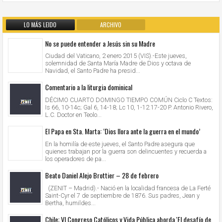
LO MÁS LEIDO
ARCHIVO
No se puede entender a Jesús sin su Madre
Ciudad del Vaticano, 2 enero 2015 (VIS).-Este jueves,
solemnidad de Santa María Madre de Dios y octava de
Navidad, el Santo Padre ha presid...
Comentario a la liturgia dominical
DÉCIMO CUARTO DOMINGO TIEMPO COMÚN Ciclo C Textos:
Is 66, 10-14c; Gal 6, 14-18; Lc 10, 1-12.17-20 P. Antonio Rivero,
L.C. Doctor en Teolo...
El Papa en Sta. Marta: ‘Dios llora ante la guerra en el mundo’
En la homilía de este jueves, el Santo Padre asegura que
quienes trabajan por la guerra son delincuentes y recuerda a
los operadores de pa...
Beato Daniel Alejo Brottier – 28 de febrero
(ZENIT – Madrid).- Nació en la localidad francesa de La Ferté
Saint-Cyr el 7 de septiembre de 1876. Sus padres, Jean y
Bertha, humildes...
Chile: VI Congreso Católicos y Vida Pública aborda 'El desafío de