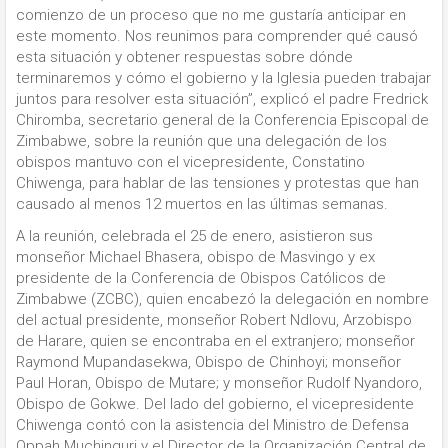
comienzo de un proceso que no me gustaría anticipar en
este momento. Nos reunimos para comprender qué causó
esta situación y obtener respuestas sobre dónde
terminaremos y cómo el gobierno y la Iglesia pueden trabajar
juntos para resolver esta situación”, explicó el padre Fredrick
Chiromba, secretario general de la Conferencia Episcopal de
Zimbabwe, sobre la reunión que una delegación de los
obispos mantuvo con el vicepresidente, Constatino
Chiwenga, para hablar de las tensiones y protestas que han
causado al menos 12 muertos en las últimas semanas.
A la reunión, celebrada el 25 de enero, asistieron sus
monseñor Michael Bhasera, obispo de Masvingo y ex
presidente de la Conferencia de Obispos Católicos de
Zimbabwe (ZCBC), quien encabezó la delegación en nombre
del actual presidente, monseñor Robert Ndlovu, Arzobispo
de Harare, quien se encontraba en el extranjero; monseñor
Raymond Mupandasekwa, Obispo de Chinhoyi; monseñor
Paul Horan, Obispo de Mutare; y monseñor Rudolf Nyandoro,
Obispo de Gokwe. Del lado del gobierno, el vicepresidente
Chiwenga contó con la asistencia del Ministro de Defensa
Oppah Muchinguri y el Director de la Organización Central de