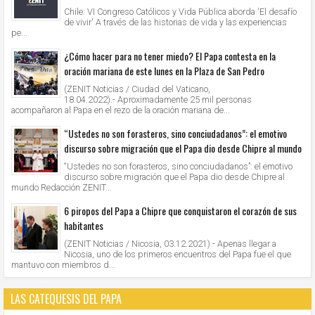
Chile: VI Congreso Católicos y Vida Pública aborda 'El desafío
de vivir' A través de las historias de vida y las experiencias
pe...
¿Cómo hacer para no tener miedo? El Papa contesta en la
oración mariana de este lunes en la Plaza de San Pedro
(ZENIT Noticias / Ciudad del Vaticano,
18.04.2022).- Aproximadamente 25 mil personas
acompañaron al Papa en el rezo de la oración mariana de...
“Ustedes no son forasteros, sino conciudadanos”: el emotivo
discurso sobre migración que el Papa dio desde Chipre al mundo
“Ustedes no son forasteros, sino conciudadanos”: el emotivo
discurso sobre migración que el Papa dio desde Chipre al
mundo Redacción ZENIT...
6 piropos del Papa a Chipre que conquistaron el corazón de sus
habitantes
(ZENIT Noticias / Nicosia, 03.12.2021).- Apenas llegar a
Nicosia, uno de los primeros encuentros del Papa fue el que
mantuvo con miembros d...
LAS CATEQUESIS DEL PAPA