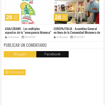
28
28
Jun
Jun
2021
2021
ASIA/LÍBANO - Los múltiples
EUROPA/ITALIA - Asamblea General
A
aspectos de la “emergencia libanesa”
en línea de la Comunidad Misionera de
in
al centro de la cumbre eclesial
Villaregia
Unknown
28/6/2021
Unknown
28/6/2021
convocada por el Papa Francisco
PUBLICAR UN COMENTARIO
Blogger
Facebook
Emoticon