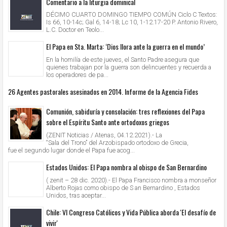
Comentario a la liturgia dominical
DÉCIMO CUARTO DOMINGO TIEMPO COMÚN Ciclo C Textos:
Is 66, 10-14c; Gal 6, 14-18; Lc 10, 1-12.17-20 P. Antonio Rivero,
L.C. Doctor en Teolo...
El Papa en Sta. Marta: ‘Dios llora ante la guerra en el mundo’
En la homilía de este jueves, el Santo Padre asegura que
quienes trabajan por la guerra son delincuentes y recuerda a
los operadores de pa...
26 Agentes pastorales asesinados en 2014. Informe de la Agencia Fides
Comunión, sabiduría y consolación: tres reflexiones del Papa
sobre el Espíritu Santo ante ortodoxos griegos
(ZENIT Noticias / Atenas, 04.12.2021).- La
“Sala del Trono” del Arzobispado ortodoxo de Grecia,
fue el segundo lugar donde el Papa fue acog...
Estados Unidos: El Papa nombra al obispo de San Bernardino
( zenit – 28 dic. 2020).- El Papa Francisco nombra a monseñor
Alberto Rojas como obispo de S an Bernardino , Estados
Unidos, tras aceptar...
Chile: VI Congreso Católicos y Vida Pública aborda 'El desafío de
vivir'