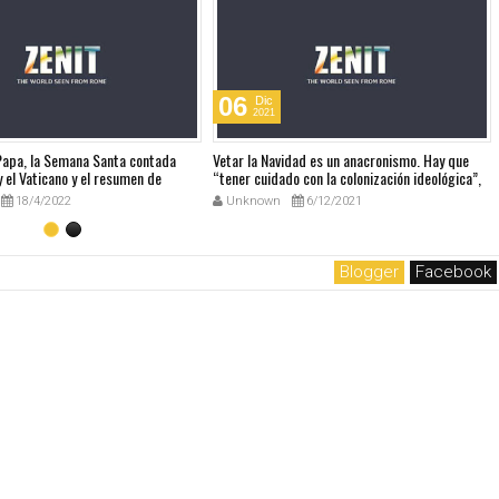
06
Dic
2021
 Papa, la Semana Santa contada
Vetar la Navidad es un anacronismo. Hay que
 el Vaticano y el resumen de
“tener cuidado con la colonización ideológica”,
udio
dice el Papa sobre el Manual europeo que
18/4/2022
Unknown
6/12/2021
prohibía la Navidad
Blogger
Facebook