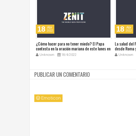
18
18
Abr
Abr
2022
2022
ública de Grecia
¿Cómo hacer para no tener miedo? El Papa
La salud del
omáticas
contesta en la oración mariana de este lunes en
desde Roma y
la Plaza de San Pedro
noticias en a
Unknown
18/4/2022
Unknown
PUBLICAR UN COMENTARIO
Emoticon