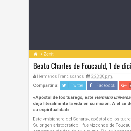
Zenit
Beato Charles de Foucauld, 1 de di
Hermanos Franciscanos
3:23:00 p.m.
Compartir a:
Twitter
Facebook
«Apóstol de los tuaregs, este
Hermano universa
dejó literalmente la vida en su misión. A él s
su espiritualidad
»
Este «misionero del Sahara», apóstol de los tuar
Su origen aristocrático –fue vizconde de Foucauld