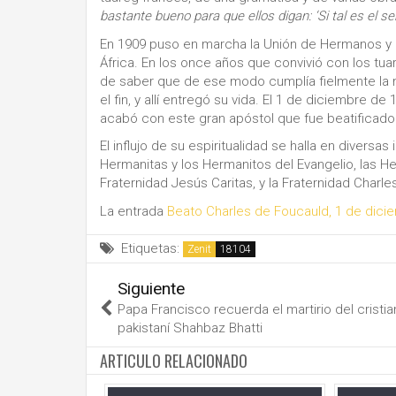
bastante bueno para que ellos digan: ‘Si tal es el 
En 1909 puso en marcha la Unión de Hermanos y H
África. En los once años que convivió con los tu
de saber que de ese modo cumplía fielmente la mi
el fin, y allí entregó su vida. El 1 de diciembre
acabó con este gran apóstol que fue beatificado
El influjo de su espiritualidad se halla en diversa
Hermanitas y los Hermanitos del Evangelio, las H
Fraternidad Jesús Caritas, y la Fraternidad Charl
La entrada
Beato Charles de Foucauld, 1 de dici
Etiquetas:
Zenit
Siguiente
Papa Francisco recuerda el martirio del cristi
pakistaní Shahbaz Bhatti
ARTICULO RELACIONADO