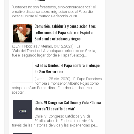
“Ustedes no son forasteros, sino conciudadanos”: el
emotivo discurso sobre migración que el Papa dio
desde Chipre al mundo Redacción ZENIT...
Comunión, sabiduría y consolación: tres
reflexiones del Papa sobre el Espíritu
Santo ante ortodoxos griegos
(ZENIT Noticias / Atenas, 04.12.2021).- La
“Sala del Trono” del Arzobispado ortodoxo de Grecia,
fue el segundo lugar donde el Papa fue acog...
Estados Unidos: El Papa nombra al obispo
de San Bernardino
( zenit – 28 dic. 2020).- El Papa Francisco
nombra a monseñor Alberto Rojas como
obispo de S an Bernardino , Estados Unidos, tras
aceptar...
Chile: VI Congreso Católicos y Vida Pública
aborda 'El desafío de vivir'
Chile: VI Congreso Católicos y Vida
Pública aborda 'El desafío de vivir' A
través de las historias de vida y las experiencias pe...