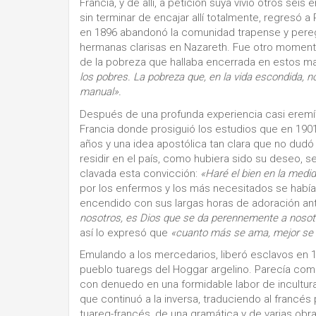
Francia, y de allí, a petición suya vivió otros seis
sin terminar de encajar allí totalmente, regresó 
en 1896 abandonó la comunidad trapense y peregri
hermanas clarisas en Nazareth. Fue otro momento
de la pobreza que hallaba encerrada en estos m
los pobres. La pobreza que, en la vida escondida, no
manual».
Después de una profunda experiencia casi eremít
Francia donde prosiguió los estudios que en 1901
años y una idea apostólica tan clara que no dudó 
residir en el país, como hubiera sido su deseo, se
clavada esta convicción:
«Haré el bien en la medi
por los enfermos y los más necesitados se había c
encendido con sus largas horas de adoración ante
nosotros, es Dios que se da perennemente a nosotro
así lo expresó que
«cuanto más se ama, mejor se 
Emulando a los mercedarios, liberó esclavos en 1
pueblo tuaregs del Hoggar argelino. Parecía como
con denuedo en una formidable labor de incultura
que continuó a la inversa, traduciendo al francés 
tuareg-francés, de una gramática y de varias obr