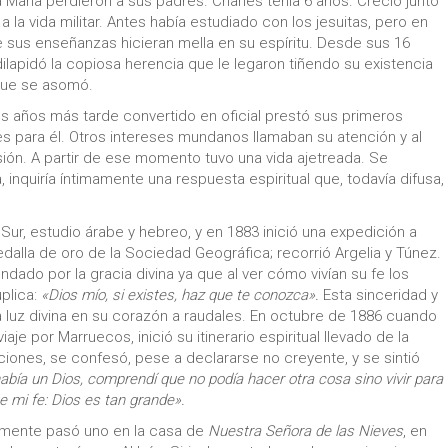
a María perdieron a sus padres. Charles tenía 6 años. Creció junto
a la vida militar. Antes había estudiado con los jesuitas, pero en
 sus enseñanzas hicieran mella en su espíritu. Desde sus 16
 dilapidó la copiosa herencia que le legaron tiñendo su existencia
que se asomó.
os años más tarde convertido en oficial prestó sus primeros
ces para él. Otros intereses mundanos llamaban su atención y al
ión. A partir de ese momento tuvo una vida ajetreada. Se
 inquiría íntimamente una respuesta espiritual que, todavía difusa,
Sur, estudio árabe y hebreo, y en 1883 inició una expedición a
alla de oro de la Sociedad Geográfica; recorrió Argelia y Túnez.
ndado por la gracia divina ya que al ver cómo vivían su fe los
plica:
«Dios mío, si existes, haz que te conozca».
Esta sinceridad y
a luz divina en su corazón a raudales. En octubre de 1886 cuando
aje por Marruecos, inició su itinerario espiritual llevado de la
iones, se confesó, pese a declararse no creyente, y se sintió
bía un Dios, comprendí que no podía hacer otra cosa sino vivir para
 mi fe: Dios es tan grande».
ramente pasó uno en la casa de
Nuestra Señora de las Nieves
, en