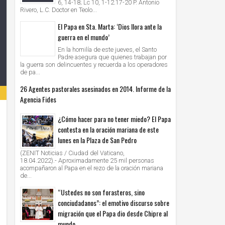
6, 14-18; Lc 10, 1-12.17-20 P. Antonio
Rivero, L.C. Doctor en Teolo...
El Papa en Sta. Marta: ‘Dios llora ante la
guerra en el mundo’
En la homilía de este jueves, el Santo
Padre asegura que quienes trabajan por
la guerra son delincuentes y recuerda a los operadores
de pa...
26 Agentes pastorales asesinados en 2014. Informe de la
Agencia Fides
¿Cómo hacer para no tener miedo? El Papa
contesta en la oración mariana de este
lunes en la Plaza de San Pedro
(ZENIT Noticias / Ciudad del Vaticano,
18.04.2022).- Aproximadamente 25 mil personas
acompañaron al Papa en el rezo de la oración mariana
de...
“Ustedes no son forasteros, sino
conciudadanos”: el emotivo discurso sobre
migración que el Papa dio desde Chipre al
mundo