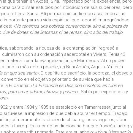
 en la que tenían en Akbés, Siria. Impactado por la experiencia, pero
a Roma para cursar estudios por indicación de sus superiores, pero
nó a Tierra Santa. Allí permaneció un tiempo asistiendo a las
 importante para su vida espiritual que recorrió impregnándose
atices:
«No tenemos una pobreza convencional, sino la pobreza de
 vive de dones ni de limosnas ni de rentas, sino sólo del trabajo
ica, saboreando la riqueza de la contemplación, regresó a
 culminaron con su ordenación sacerdotal en Viviers. Tenía 43
en materializarla: la evangelización de Marruecos. Al no poder
 afincó lo más cerca posible, en Beni-Abbés, Argelia. Ya tenía
da en que sea santo».
El espíritu de sacrificio, la pobreza, el desvelo
onvertido en el objetivo prioritario de su vida que había
 la Eucaristía:
«La Eucaristía es Dios con nosotros, es Dios en
s, para amar, adorar, abrazar y poseer».
Sabía por experiencia y
ora».
902, y entre 1904 y 1905 se estableció en Tamanrasset junto al
 si tuviese la impresión de que debía apurar el tiempo. Trabajó
ción, primeramente traduciendo al tuareg los evangelios, labor
poesía tuareg. Es autor de un diccionario bilingüe francés-tuareg y
as sobre esta tribu nómada. Este era su anhelo:
«Yo quisiera ser lo