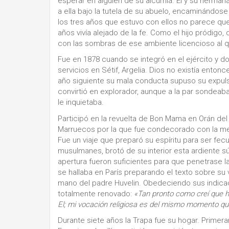
esperar en alguien de su alcurnia. Él y su herman
a ella bajo la tutela de su abuelo, encaminándose 
los tres años que estuvo con ellos no parece que
años vivía alejado de la fe. Como el hijo pródigo,
con las sombras de ese ambiente licencioso al 
Fue en 1878 cuando se integró en el ejército y d
servicios en Sétif, Argelia. Dios no existía enton
año siguiente su mala conducta supuso su expuls
convirtió en explorador, aunque a la par sondeaba,
le inquietaba.
Participó en la revuelta de Bon Mama en Orán del 
Marruecos por la que fue condecorado con la med
Fue un viaje que preparó su espíritu para ser fecu
musulmanes, brotó de su interior esta ardiente sú
apertura fueron suficientes para que penetrase l
se hallaba en París preparando el texto sobre su vi
mano del padre Huvelin. Obedeciendo sus indicac
totalmente renovado:
«
Tan pronto como creí que ha
El; mi vocación religiosa es del mismo momento que
Durante siete años la Trapa fue su hogar. Prime