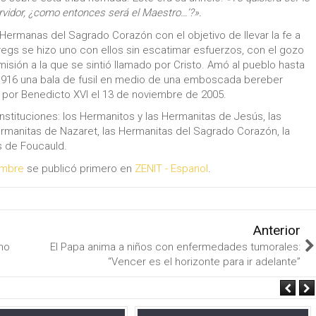
servidor, ¿como entonces será el Maestro…’?».
ermanas del Sagrado Corazón con el objetivo de llevar la fe a
aregs se hizo uno con ellos sin escatimar esfuerzos, con el gozo
sión a la que se sintió llamado por Cristo. Amó al pueblo hasta
 de 1916 una bala de fusil en medio de una emboscada bereber
 por Benedicto XVI el 13 de noviembre de 2005.
s instituciones: los Hermanitos y las Hermanitas de Jesús, las
ermanitas de Nazaret, las Hermanitas del Sagrado Corazón, la
es de Foucauld.
embre
se publicó primero en
ZENIT - Espanol
.
Anterior
ano
El Papa anima a niños con enfermedades tumorales:
“Vencer es el horizonte para ir adelante”