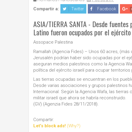
Compartir a:
Twitter
Facebook
ASIA/TIERRA SANTA - Desde fuentes pa
Latino fueron ocupados por el ejército 
Assopace Palestina
Ramallah (Agencia Fides) – Unos 60 acres, (más 
Jerusalén podrían haber sido ocupadas por el ejérc
aseguran medios palestinos como la Agencia Wafa
política del ejército israelí para ocupar territorios
Las tierras ocupadas se encuentran en los pueblos
Desde varias asociaciones y grupos palestinos h
Internacional. Según la Agencia Wafa, las tierra
militar israelí que ahora se habría reconstruido.
(GV) (Agenzia Fides 28/11/2018).
Compartir:
Let's block ads!
(Why?)