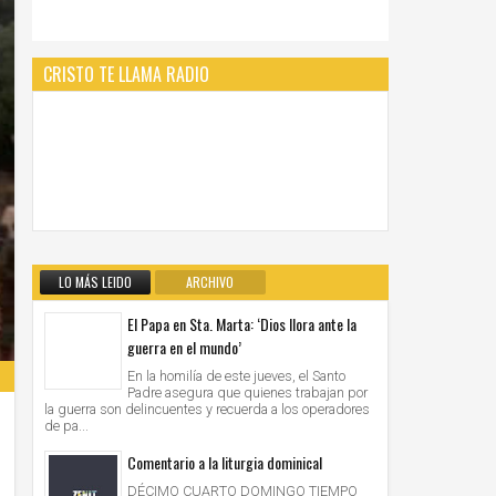
CRISTO TE LLAMA RADIO
LO MÁS LEIDO
ARCHIVO
El Papa en Sta. Marta: ‘Dios llora ante la
guerra en el mundo’
En la homilía de este jueves, el Santo
Padre asegura que quienes trabajan por
la guerra son delincuentes y recuerda a los operadores
de pa...
Comentario a la liturgia dominical
DÉCIMO CUARTO DOMINGO TIEMPO