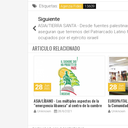
Etiquetas:
Agenzia Fides
Siguiente
ASIA/TIERRA SANTA - Desde fuentes palestina
aseguran que terrenos del Patriarcado Latino 
ocupados por el ejército israelí
ARTICULO RELACIONADO
28
28
Jun
Jun
2021
2021
última masacre en
ASIA/LÍBANO - Los múltiples aspectos de la
EUROPA/ITALI
tar vivir con miedo"
“emergencia libanesa” al centro de la cumbre
la Comunidad 
eclesial convocada por el Papa Francisco
Unknown
28/6/2021
Unknown