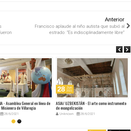
Anterior
s
Francisco aplaude al niño autista que subió al
fueron
estrado: “Es indisciplinadamente libre”
28
Jun
2021
A - Asamblea General en línea de
ASIA/ UZBEKISTÁN - El arte como instrumento
Misionera de Villaregia
de evangelización
28/6/2021
Unknown
28/6/2021