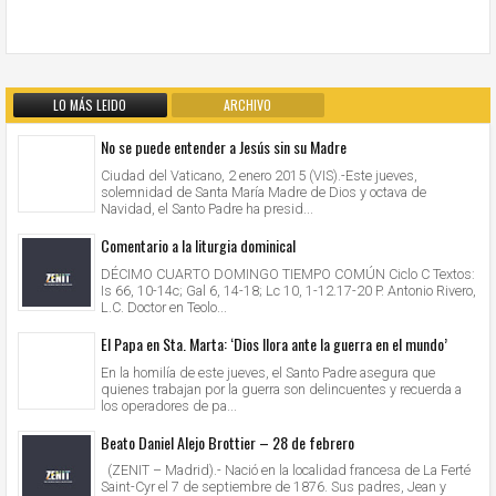
LO MÁS LEIDO
ARCHIVO
No se puede entender a Jesús sin su Madre
Ciudad del Vaticano, 2 enero 2015 (VIS).-Este jueves,
solemnidad de Santa María Madre de Dios y octava de
Navidad, el Santo Padre ha presid...
Comentario a la liturgia dominical
DÉCIMO CUARTO DOMINGO TIEMPO COMÚN Ciclo C Textos:
Is 66, 10-14c; Gal 6, 14-18; Lc 10, 1-12.17-20 P. Antonio Rivero,
L.C. Doctor en Teolo...
El Papa en Sta. Marta: ‘Dios llora ante la guerra en el mundo’
En la homilía de este jueves, el Santo Padre asegura que
quienes trabajan por la guerra son delincuentes y recuerda a
los operadores de pa...
Beato Daniel Alejo Brottier – 28 de febrero
(ZENIT – Madrid).- Nació en la localidad francesa de La Ferté
Saint-Cyr el 7 de septiembre de 1876. Sus padres, Jean y