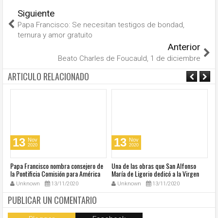
Siguiente
Papa Francisco: Se necesitan testigos de bondad,
ternura y amor gratuito
Anterior
Beato Charles de Foucauld, 1 de diciembre
ARTICULO RELACIONADO
13
13
Nov
Nov
2020
2020
u
Papa Francisco nombra consejero de
Una de las obras que San Alfonso
El
la Pontificia Comisión para América
María de Ligorio dedicó a la Virgen
o
Latina
cumple 270 años
Unknown
13/11/2020
Unknown
13/11/2020
PUBLICAR UN COMENTARIO