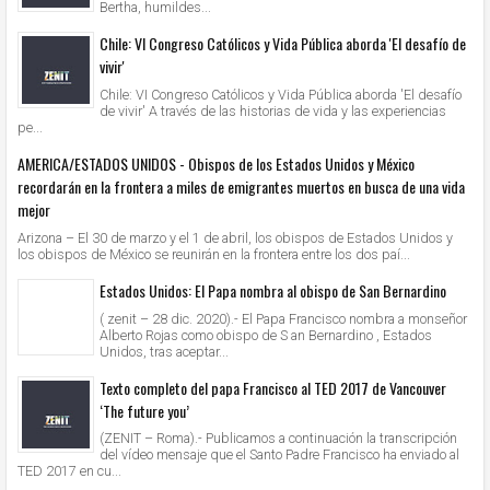
Bertha, humildes...
Chile: VI Congreso Católicos y Vida Pública aborda 'El desafío de
vivir'
Chile: VI Congreso Católicos y Vida Pública aborda 'El desafío
de vivir' A través de las historias de vida y las experiencias
pe...
AMERICA/ESTADOS UNIDOS - Obispos de los Estados Unidos y México
recordarán en la frontera a miles de emigrantes muertos en busca de una vida
mejor
Arizona – El 30 de marzo y el 1 de abril, los obispos de Estados Unidos y
los obispos de México se reunirán en la frontera entre los dos paí...
Estados Unidos: El Papa nombra al obispo de San Bernardino
( zenit – 28 dic. 2020).- El Papa Francisco nombra a monseñor
Alberto Rojas como obispo de S an Bernardino , Estados
Unidos, tras aceptar...
Texto completo del papa Francisco al TED 2017 de Vancouver
‘The future you’
(ZENIT – Roma).- Publicamos a continuación la transcripción
del vídeo mensaje que el Santo Padre Francisco ha enviado al
TED 2017 en cu...