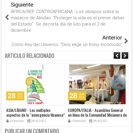
Siguiente
ÁFRICA/REP. CENTROAFRICANA - Los obispos sobre la
masacre de Alindao: “Proteger la vida es el primer deber
del Estado”. Se decreta día de luto para el 2 de
diciembre
Anterior
Cristo Rey del Universo: “Dios elige un trono incómodo”
ARTICULO RELACIONADO
28
28
Jun
Jun
2021
2021
ASIA/LÍBANO - Los múltiples
EUROPA/ITALIA - Asamblea General
A
aspectos de la “emergencia libanesa”
en línea de la Comunidad Misionera de
in
al centro de la cumbre eclesial
Villaregia
Unknown
28/6/2021
Unknown
28/6/2021
convocada por el Papa Francisco
PUBLICAR UN COMENTARIO