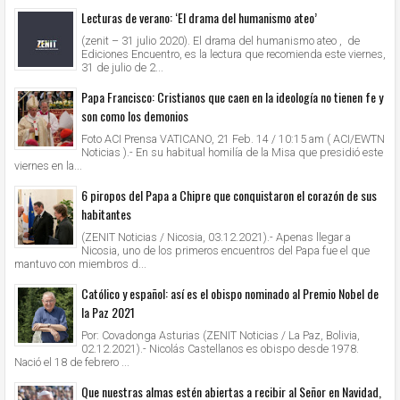
Lecturas de verano: ‘El drama del humanismo ateo’
(zenit – 31 julio 2020). El drama del humanismo ateo , de
Ediciones Encuentro, es la lectura que recomienda este viernes,
31 de julio de 2...
Papa Francisco: Cristianos que caen en la ideología no tienen fe y
son como los demonios
Foto ACI Prensa VATICANO, 21 Feb. 14 / 10:15 am ( ACI/EWTN
Noticias ).- En su habitual homilía de la Misa que presidió este
viernes en la...
6 piropos del Papa a Chipre que conquistaron el corazón de sus
habitantes
(ZENIT Noticias / Nicosia, 03.12.2021).- Apenas llegar a
Nicosia, uno de los primeros encuentros del Papa fue el que
mantuvo con miembros d...
Católico y español: así es el obispo nominado al Premio Nobel de
la Paz 2021
Por: Covadonga Asturias (ZENIT Noticias / La Paz, Bolivia,
02.12.2021).- Nicolás Castellanos es obispo desde 1978.
Nació el 18 de febrero ...
Que nuestras almas estén abiertas a recibir al Señor en Navidad,