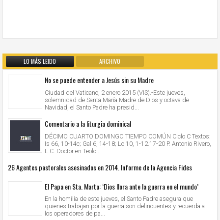
LO MÁS LEIDO
ARCHIVO
No se puede entender a Jesús sin su Madre
Ciudad del Vaticano, 2 enero 2015 (VIS).-Este jueves,
solemnidad de Santa María Madre de Dios y octava de
Navidad, el Santo Padre ha presid...
Comentario a la liturgia dominical
DÉCIMO CUARTO DOMINGO TIEMPO COMÚN Ciclo C Textos:
Is 66, 10-14c; Gal 6, 14-18; Lc 10, 1-12.17-20 P. Antonio Rivero,
L.C. Doctor en Teolo...
26 Agentes pastorales asesinados en 2014. Informe de la Agencia Fides
El Papa en Sta. Marta: ‘Dios llora ante la guerra en el mundo’
En la homilía de este jueves, el Santo Padre asegura que
quienes trabajan por la guerra son delincuentes y recuerda a
los operadores de pa...