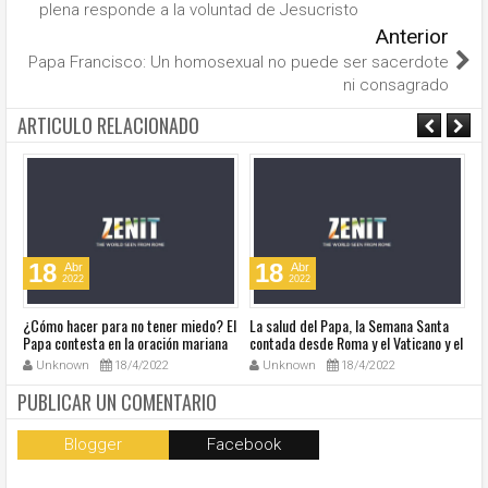
plena responde a la voluntad de Jesucristo
Anterior
Papa Francisco: Un homosexual no puede ser sacerdote
ni consagrado
ARTICULO RELACIONADO
18
18
Abr
Abr
2022
2022
¿Cómo hacer para no tener miedo? El
La salud del Papa, la Semana Santa
Ve
Papa contesta en la oración mariana
contada desde Roma y el Vaticano y el
Ha
de este lunes en la Plaza de San
resumen de noticias en audio
co
Unknown
18/4/2022
Unknown
18/4/2022
Pedro
so
la
PUBLICAR UN COMENTARIO
Blogger
Facebook