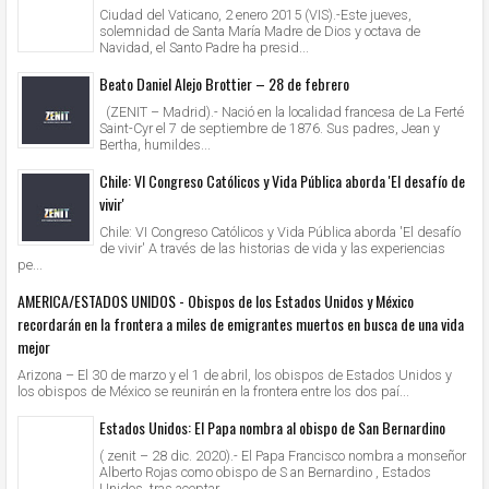
Ciudad del Vaticano, 2 enero 2015 (VIS).-Este jueves,
solemnidad de Santa María Madre de Dios y octava de
Navidad, el Santo Padre ha presid...
Beato Daniel Alejo Brottier – 28 de febrero
(ZENIT – Madrid).- Nació en la localidad francesa de La Ferté
Saint-Cyr el 7 de septiembre de 1876. Sus padres, Jean y
Bertha, humildes...
Chile: VI Congreso Católicos y Vida Pública aborda 'El desafío de
vivir'
Chile: VI Congreso Católicos y Vida Pública aborda 'El desafío
de vivir' A través de las historias de vida y las experiencias
pe...
AMERICA/ESTADOS UNIDOS - Obispos de los Estados Unidos y México
recordarán en la frontera a miles de emigrantes muertos en busca de una vida
mejor
Arizona – El 30 de marzo y el 1 de abril, los obispos de Estados Unidos y
los obispos de México se reunirán en la frontera entre los dos paí...
Estados Unidos: El Papa nombra al obispo de San Bernardino
( zenit – 28 dic. 2020).- El Papa Francisco nombra a monseñor
Alberto Rojas como obispo de S an Bernardino , Estados
Unidos, tras aceptar...