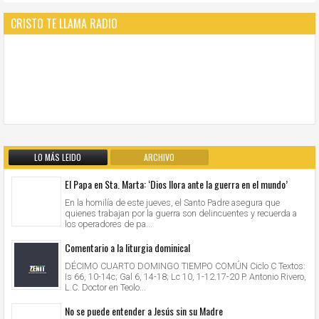
CRISTO TE LLAMA RADIO
LO MÁS LEIDO
ARCHIVO
El Papa en Sta. Marta: ‘Dios llora ante la guerra en el mundo’
En la homilía de este jueves, el Santo Padre asegura que
quienes trabajan por la guerra son delincuentes y recuerda a
los operadores de pa...
Comentario a la liturgia dominical
DÉCIMO CUARTO DOMINGO TIEMPO COMÚN Ciclo C Textos:
Is 66, 10-14c; Gal 6, 14-18; Lc 10, 1-12.17-20 P. Antonio Rivero,
L.C. Doctor en Teolo...
No se puede entender a Jesús sin su Madre