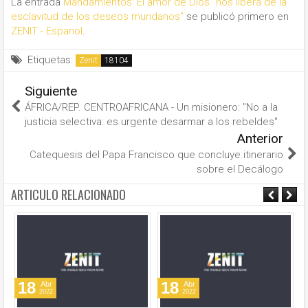
La entrada
Mandamientos: El amor de Dios “nos libera de la
esclavitud de los deseos mundanos”
se publicó primero en
ZENIT - Espanol
.
Etiquetas:
Zenit
Siguiente
ÁFRICA/REP. CENTROAFRICANA - Un misionero: "No a la
justicia selectiva: es urgente desarmar a los rebeldes"
Anterior
Catequesis del Papa Francisco que concluye itinerario
sobre el Decálogo
ARTICULO RELACIONADO
18
18
Abr
Abr
2022
2022