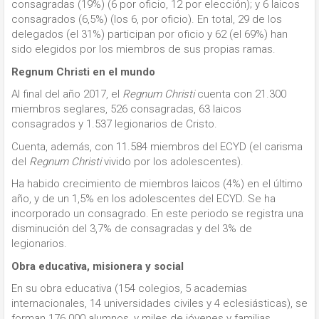
consagradas (19%) (6 por oficio, 12 por elección); y 6 laicos
consagrados (6,5%) (los 6, por oficio). En total, 29 de los
delegados (el 31%) participan por oficio y 62 (el 69%) han
sido elegidos por los miembros de sus propias ramas.
Regnum Christi en el mundo
Al final del año 2017, el
Regnum Christi
cuenta con 21.300
miembros seglares, 526 consagradas, 63 laicos
consagrados y 1.537 legionarios de Cristo.
Cuenta, además, con 11.584 miembros del ECYD (el carisma
del
Regnum Christi
vivido por los adolescentes).
Ha habido crecimiento de miembros laicos (4%) en el último
año, y de un 1,5% en los adolescentes del ECYD. Se ha
incorporado un consagrado. En este periodo se registra una
disminución del 3,7% de consagradas y del 3% de
legionarios.
Obra educativa, misionera y social
En su obra educativa (154 colegios, 5 academias
internacionales, 14 universidades civiles y 4 eclesiásticas), se
forman 176.000 alumnos, y miles de jóvenes y familias