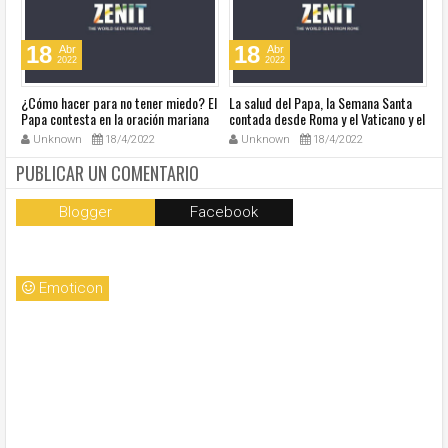
18
18
Abr
Abr
2022
2022
¿Cómo hacer para no tener miedo? El
La salud del Papa, la Semana Santa
Ve
Papa contesta en la oración mariana
contada desde Roma y el Vaticano y el
Ha
de este lunes en la Plaza de San
resumen de noticias en audio
co
Unknown
18/4/2022
Unknown
18/4/2022
Pedro
so
la
PUBLICAR UN COMENTARIO
Blogger
Facebook
Emoticon