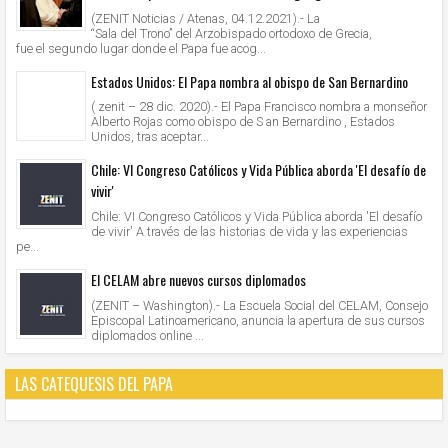
(ZENIT Noticias / Atenas, 04.12.2021).- La
“Sala del Trono” del Arzobispado ortodoxo de Grecia,
fue el segundo lugar donde el Papa fue acog...
Estados Unidos: El Papa nombra al obispo de San Bernardino
( zenit – 28 dic. 2020).- El Papa Francisco nombra a monseñor
Alberto Rojas como obispo de S an Bernardino , Estados
Unidos, tras aceptar...
Chile: VI Congreso Católicos y Vida Pública aborda 'El desafío de
vivir'
Chile: VI Congreso Católicos y Vida Pública aborda 'El desafío
de vivir' A través de las historias de vida y las experiencias
pe...
El CELAM abre nuevos cursos diplomados
(ZENIT – Washington).- La Escuela Social del CELAM, Consejo
Episcopal Latinoamericano, anuncia la apertura de sus cursos
diplomados online ...
LAS CATEQUESIS DEL PAPA