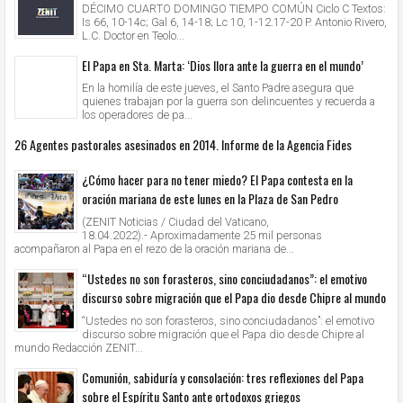
DÉCIMO CUARTO DOMINGO TIEMPO COMÚN Ciclo C Textos:
Is 66, 10-14c; Gal 6, 14-18; Lc 10, 1-12.17-20 P. Antonio Rivero,
L.C. Doctor en Teolo...
El Papa en Sta. Marta: ‘Dios llora ante la guerra en el mundo’
En la homilía de este jueves, el Santo Padre asegura que
quienes trabajan por la guerra son delincuentes y recuerda a
los operadores de pa...
26 Agentes pastorales asesinados en 2014. Informe de la Agencia Fides
¿Cómo hacer para no tener miedo? El Papa contesta en la
oración mariana de este lunes en la Plaza de San Pedro
(ZENIT Noticias / Ciudad del Vaticano,
18.04.2022).- Aproximadamente 25 mil personas
acompañaron al Papa en el rezo de la oración mariana de...
“Ustedes no son forasteros, sino conciudadanos”: el emotivo
discurso sobre migración que el Papa dio desde Chipre al mundo
“Ustedes no son forasteros, sino conciudadanos”: el emotivo
discurso sobre migración que el Papa dio desde Chipre al
mundo Redacción ZENIT...
Comunión, sabiduría y consolación: tres reflexiones del Papa
sobre el Espíritu Santo ante ortodoxos griegos