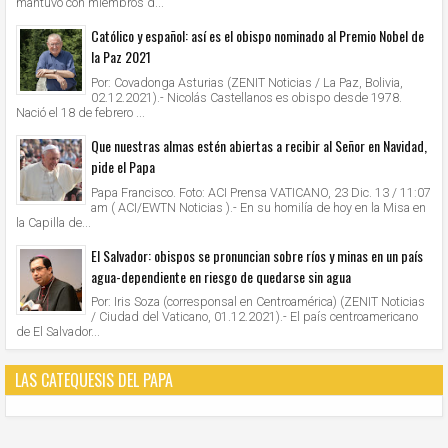
mantuvo con miembros d...
Católico y español: así es el obispo nominado al Premio Nobel de
la Paz 2021
Por: Covadonga Asturias (ZENIT Noticias / La Paz, Bolivia,
02.12.2021).- Nicolás Castellanos es obispo desde 1978.
Nació el 18 de febrero ...
Que nuestras almas estén abiertas a recibir al Señor en Navidad,
pide el Papa
Papa Francisco. Foto: ACI Prensa VATICANO, 23 Dic. 13 / 11:07
am ( ACI/EWTN Noticias ).- En su homilía de hoy en la Misa en
la Capilla de...
El Salvador: obispos se pronuncian sobre ríos y minas en un país
agua-dependiente en riesgo de quedarse sin agua
Por: Iris Soza (corresponsal en Centroamérica) (ZENIT Noticias
/ Ciudad del Vaticano, 01.12.2021).- El país centroamericano
de El Salvador...
LAS CATEQUESIS DEL PAPA