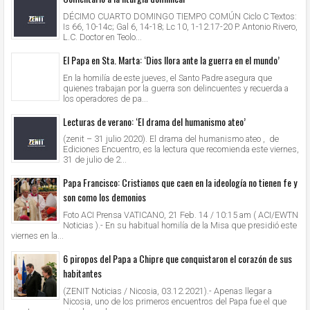
DÉCIMO CUARTO DOMINGO TIEMPO COMÚN Ciclo C Textos:
Is 66, 10-14c; Gal 6, 14-18; Lc 10, 1-12.17-20 P. Antonio Rivero,
L.C. Doctor en Teolo...
El Papa en Sta. Marta: ‘Dios llora ante la guerra en el mundo’
En la homilía de este jueves, el Santo Padre asegura que
quienes trabajan por la guerra son delincuentes y recuerda a
los operadores de pa...
Lecturas de verano: ‘El drama del humanismo ateo’
(zenit – 31 julio 2020). El drama del humanismo ateo , de
Ediciones Encuentro, es la lectura que recomienda este viernes,
31 de julio de 2...
Papa Francisco: Cristianos que caen en la ideología no tienen fe y
son como los demonios
Foto ACI Prensa VATICANO, 21 Feb. 14 / 10:15 am ( ACI/EWTN
Noticias ).- En su habitual homilía de la Misa que presidió este
viernes en la...
6 piropos del Papa a Chipre que conquistaron el corazón de sus
habitantes
(ZENIT Noticias / Nicosia, 03.12.2021).- Apenas llegar a
Nicosia, uno de los primeros encuentros del Papa fue el que