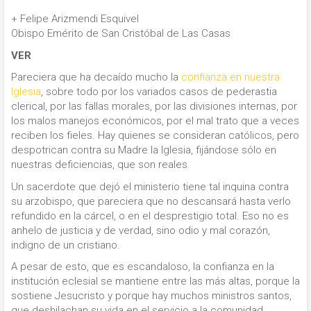
+ Felipe Arizmendi Esquivel
Obispo Emérito de San Cristóbal de Las Casas
VER
Pareciera que ha decaído mucho la
confianza en nuestra
Iglesia
, sobre todo por los variados casos de pederastia
clerical, por las fallas morales, por las divisiones internas, por
los malos manejos económicos, por el mal trato que a veces
reciben los fieles. Hay quienes se consideran católicos, pero
despotrican contra su Madre la Iglesia, fijándose sólo en
nuestras deficiencias, que son reales.
Un sacerdote que dejó el ministerio tiene tal inquina contra
su arzobispo, que pareciera que no descansará hasta verlo
refundido en la cárcel, o en el desprestigio total. Eso no es
anhelo de justicia y de verdad, sino odio y mal corazón,
indigno de un cristiano.
A pesar de esto, que es escandaloso, la confianza en la
institución eclesial se mantiene entre las más altas, porque la
sostiene Jesucristo y porque hay muchos ministros santos,
que deshilachan su vida en el servicio a la comunidad.