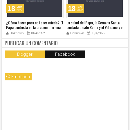
18
18
Abr
Abr
2022
2022
¿Cómo hacer para no tener miedo? El
La salud del Papa, la Semana Santa
Ve
Papa contesta en la oración mariana
contada desde Roma y el Vaticano y el
Ha
de este lunes en la Plaza de San
resumen de noticias en audio
co
Unknown
18/4/2022
Unknown
18/4/2022
Pedro
so
la
PUBLICAR UN COMENTARIO
Blogger
Facebook
Emoticon