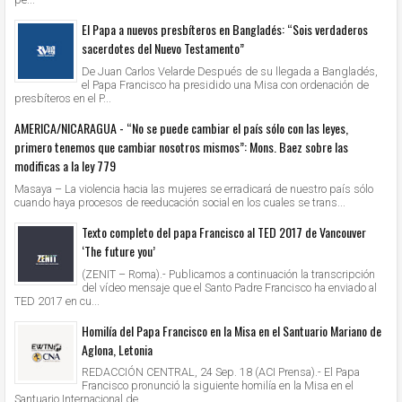
El Papa a nuevos presbíteros en Bangladés: “Sois verdaderos
sacerdotes del Nuevo Testamento”
De Juan Carlos Velarde Después de su llegada a Bangladés,
el Papa Francisco ha presidido una Misa con ordenación de
presbíteros en el P...
AMERICA/NICARAGUA - “No se puede cambiar el país sólo con las leyes,
primero tenemos que cambiar nosotros mismos”: Mons. Baez sobre las
modificas a la ley 779
Masaya – La violencia hacia las mujeres se erradicará de nuestro país sólo
cuando haya procesos de reeducación social en los cuales se trans...
Texto completo del papa Francisco al TED 2017 de Vancouver
‘The future you’
(ZENIT – Roma).- Publicamos a continuación la transcripción
del vídeo mensaje que el Santo Padre Francisco ha enviado al
TED 2017 en cu...
Homilía del Papa Francisco en la Misa en el Santuario Mariano de
Aglona, Letonia
REDACCIÓN CENTRAL, 24 Sep. 18 (ACI Prensa).- El Papa
Francisco pronunció la siguiente homilía en la Misa en el
Santuario Internacional de...