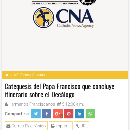
ACI Prensa Vaticano
Catequesis del Papa Francisco que concluye
itinerario sobre el Decálogo
Hermanos Franciscanos
5:12:00 a.m.
Compartir a:
0
Correo Electrónico
Imprimir
URL