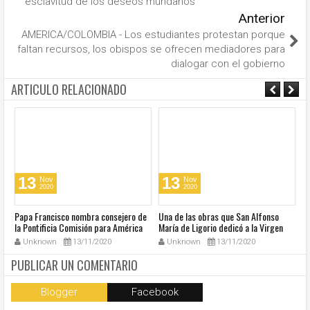
esclavitud de los deseos mundanos”
Anterior
AMERICA/COLOMBIA - Los estudiantes protestan porque
faltan recursos, los obispos se ofrecen mediadores para
dialogar con el gobierno
ARTICULO RELACIONADO
13
13
Nov
Nov
2020
2020
u
Papa Francisco nombra consejero de
Una de las obras que San Alfonso
El
la Pontificia Comisión para América
María de Ligorio dedicó a la Virgen
o
Latina
cumple 270 años
Unknown
13/11/2020
Unknown
13/11/2020
PUBLICAR UN COMENTARIO
Blogger
Facebook