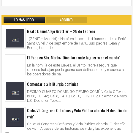
LO MÁS LEIDO
ARCHIVO
Beato Daniel Alejo Brottier – 28 de febrero
(ZENIT – Madrid).- Nació en la localidad francesa de La Ferté
Saint-Cyr el 7 de septiembre de 1876. Sus padres, Jean y
Bertha, humildes...
El Papa en Sta. Marta: ‘Dios llora ante la guerra en el mundo’
En la homilía de este jueves, el Santo Padre asegura que
quienes trabajan por la guerra son delincuentes y recuerda a
los operadores de pa...
Comentario a la liturgia dominical
DÉCIMO CUARTO DOMINGO TIEMPO COMÚN Ciclo C Textos:
Is 66, 10-14c; Gal 6, 14-18; Lc 10, 1-12.17-20 P. Antonio Rivero,
L.C. Doctor en Teolo...
Chile: VI Congreso Católicos y Vida Pública aborda 'El desafío de
vivir'
Chile: VI Congreso Católicos y Vida Pública aborda 'El desafío
de vivir' A través de las historias de vida y las experiencias
pe...