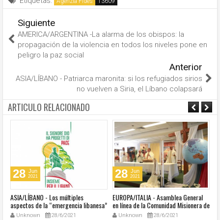
Etiquetas:
Agenzia Fides
Siguiente
AMERICA/ARGENTINA -La alarma de los obispos: la
propagación de la violencia en todos los niveles pone en
peligro la paz social
Anterior
ASIA/LÍBANO - Patriarca maronita: si los refugiados sirios
no vuelven a Siria, el Líbano colapsará
ARTICULO RELACIONADO
28
28
Jun
Jun
2021
2021
ASIA/LÍBANO - Los múltiples
EUROPA/ITALIA - Asamblea General
A
aspectos de la “emergencia libanesa”
en línea de la Comunidad Misionera de
in
al centro de la cumbre eclesial
Villaregia
Unknown
28/6/2021
Unknown
28/6/2021