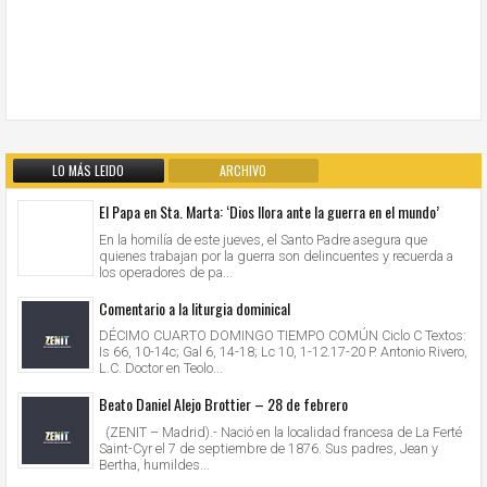
LO MÁS LEIDO
ARCHIVO
El Papa en Sta. Marta: ‘Dios llora ante la guerra en el mundo’
En la homilía de este jueves, el Santo Padre asegura que
quienes trabajan por la guerra son delincuentes y recuerda a
los operadores de pa...
Comentario a la liturgia dominical
DÉCIMO CUARTO DOMINGO TIEMPO COMÚN Ciclo C Textos:
Is 66, 10-14c; Gal 6, 14-18; Lc 10, 1-12.17-20 P. Antonio Rivero,
L.C. Doctor en Teolo...
Beato Daniel Alejo Brottier – 28 de febrero
(ZENIT – Madrid).- Nació en la localidad francesa de La Ferté
Saint-Cyr el 7 de septiembre de 1876. Sus padres, Jean y
Bertha, humildes...