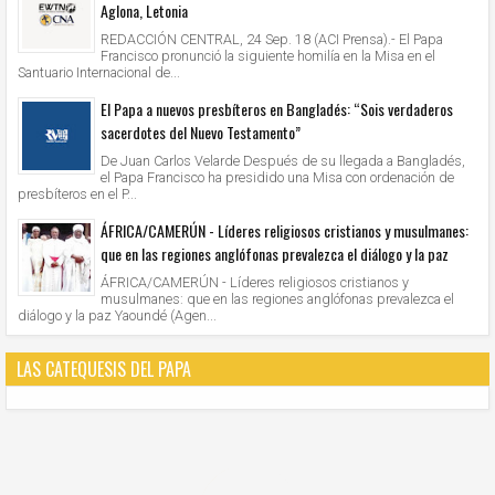
Aglona, Letonia
REDACCIÓN CENTRAL, 24 Sep. 18 (ACI Prensa).- El Papa
Francisco pronunció la siguiente homilía en la Misa en el
Santuario Internacional de...
El Papa a nuevos presbíteros en Bangladés: “Sois verdaderos
sacerdotes del Nuevo Testamento”
De Juan Carlos Velarde Después de su llegada a Bangladés,
el Papa Francisco ha presidido una Misa con ordenación de
presbíteros en el P...
ÁFRICA/CAMERÚN - Líderes religiosos cristianos y musulmanes:
que en las regiones anglófonas prevalezca el diálogo y la paz
ÁFRICA/CAMERÚN - Líderes religiosos cristianos y
musulmanes: que en las regiones anglófonas prevalezca el
diálogo y la paz Yaoundé (Agen...
LAS CATEQUESIS DEL PAPA