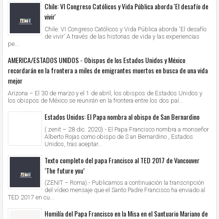
Chile: VI Congreso Católicos y Vida Pública aborda 'El desafío de
vivir'
Chile: VI Congreso Católicos y Vida Pública aborda 'El desafío
de vivir' A través de las historias de vida y las experiencias
pe...
AMERICA/ESTADOS UNIDOS - Obispos de los Estados Unidos y México
recordarán en la frontera a miles de emigrantes muertos en busca de una vida
mejor
Arizona – El 30 de marzo y el 1 de abril, los obispos de Estados Unidos y
los obispos de México se reunirán en la frontera entre los dos paí...
Estados Unidos: El Papa nombra al obispo de San Bernardino
( zenit – 28 dic. 2020).- El Papa Francisco nombra a monseñor
Alberto Rojas como obispo de S an Bernardino , Estados
Unidos, tras aceptar...
Texto completo del papa Francisco al TED 2017 de Vancouver
‘The future you’
(ZENIT – Roma).- Publicamos a continuación la transcripción
del vídeo mensaje que el Santo Padre Francisco ha enviado al
TED 2017 en cu...
Homilía del Papa Francisco en la Misa en el Santuario Mariano de