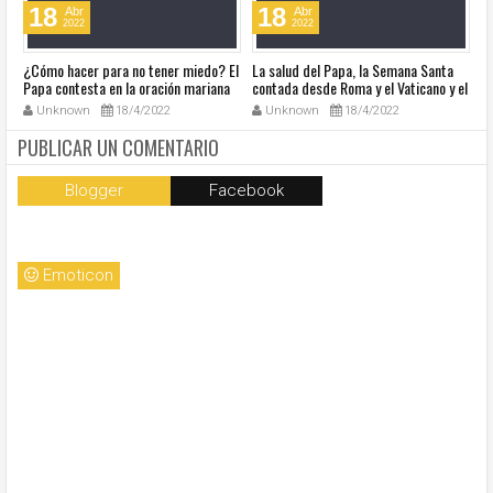
18
18
Abr
Abr
2022
2022
¿Cómo hacer para no tener miedo? El
La salud del Papa, la Semana Santa
Ve
Papa contesta en la oración mariana
contada desde Roma y el Vaticano y el
Ha
de este lunes en la Plaza de San
resumen de noticias en audio
co
Unknown
18/4/2022
Unknown
18/4/2022
Pedro
so
la
PUBLICAR UN COMENTARIO
Blogger
Facebook
Emoticon