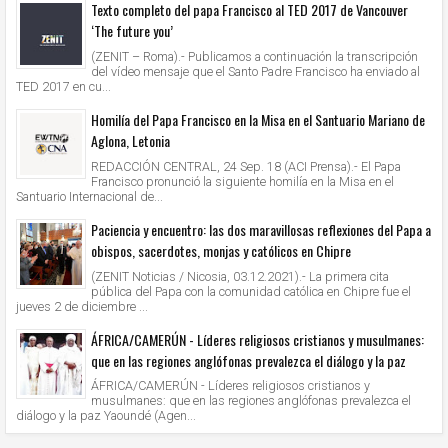
Texto completo del papa Francisco al TED 2017 de Vancouver
‘The future you’
(ZENIT – Roma).- Publicamos a continuación la transcripción
del vídeo mensaje que el Santo Padre Francisco ha enviado al
TED 2017 en cu...
Homilía del Papa Francisco en la Misa en el Santuario Mariano de
Aglona, Letonia
REDACCIÓN CENTRAL, 24 Sep. 18 (ACI Prensa).- El Papa
Francisco pronunció la siguiente homilía en la Misa en el
Santuario Internacional de...
Paciencia y encuentro: las dos maravillosas reflexiones del Papa a
obispos, sacerdotes, monjas y católicos en Chipre
(ZENIT Noticias / Nicosia, 03.12.2021).- La primera cita
pública del Papa con la comunidad católica en Chipre fue el
jueves 2 de diciembre ...
ÁFRICA/CAMERÚN - Líderes religiosos cristianos y musulmanes:
que en las regiones anglófonas prevalezca el diálogo y la paz
ÁFRICA/CAMERÚN - Líderes religiosos cristianos y
musulmanes: que en las regiones anglófonas prevalezca el
diálogo y la paz Yaoundé (Agen...