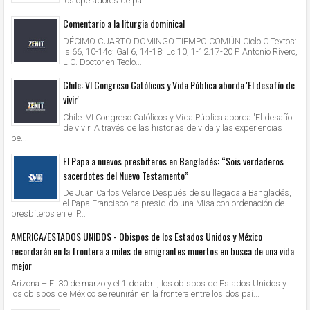
los operadores de pa...
Comentario a la liturgia dominical
DÉCIMO CUARTO DOMINGO TIEMPO COMÚN Ciclo C Textos:
Is 66, 10-14c; Gal 6, 14-18; Lc 10, 1-12.17-20 P. Antonio Rivero,
L.C. Doctor en Teolo...
Chile: VI Congreso Católicos y Vida Pública aborda 'El desafío de
vivir'
Chile: VI Congreso Católicos y Vida Pública aborda 'El desafío
de vivir' A través de las historias de vida y las experiencias
pe...
El Papa a nuevos presbíteros en Bangladés: “Sois verdaderos
sacerdotes del Nuevo Testamento”
De Juan Carlos Velarde Después de su llegada a Bangladés,
el Papa Francisco ha presidido una Misa con ordenación de
presbíteros en el P...
AMERICA/ESTADOS UNIDOS - Obispos de los Estados Unidos y México
recordarán en la frontera a miles de emigrantes muertos en busca de una vida
mejor
Arizona – El 30 de marzo y el 1 de abril, los obispos de Estados Unidos y
los obispos de México se reunirán en la frontera entre los dos paí...