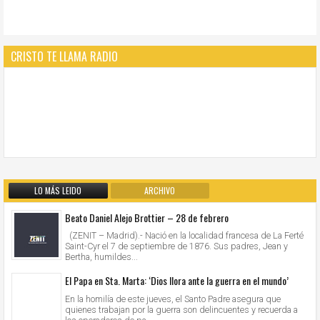
CRISTO TE LLAMA RADIO
LO MÁS LEIDO
ARCHIVO
Beato Daniel Alejo Brottier – 28 de febrero
(ZENIT – Madrid).- Nació en la localidad francesa de La Ferté
Saint-Cyr el 7 de septiembre de 1876. Sus padres, Jean y
Bertha, humildes...
El Papa en Sta. Marta: ‘Dios llora ante la guerra en el mundo’
En la homilía de este jueves, el Santo Padre asegura que
quienes trabajan por la guerra son delincuentes y recuerda a