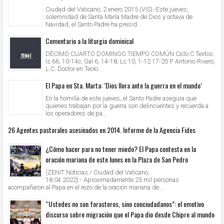
Ciudad del Vaticano, 2 enero 2015 (VIS).-Este jueves,
solemnidad de Santa María Madre de Dios y octava de
Navidad, el Santo Padre ha presid...
Comentario a la liturgia dominical
DÉCIMO CUARTO DOMINGO TIEMPO COMÚN Ciclo C Textos:
Is 66, 10-14c; Gal 6, 14-18; Lc 10, 1-12.17-20 P. Antonio Rivero,
L.C. Doctor en Teolo...
El Papa en Sta. Marta: ‘Dios llora ante la guerra en el mundo’
En la homilía de este jueves, el Santo Padre asegura que
quienes trabajan por la guerra son delincuentes y recuerda a
los operadores de pa...
26 Agentes pastorales asesinados en 2014. Informe de la Agencia Fides
¿Cómo hacer para no tener miedo? El Papa contesta en la
oración mariana de este lunes en la Plaza de San Pedro
(ZENIT Noticias / Ciudad del Vaticano,
18.04.2022).- Aproximadamente 25 mil personas
acompañaron al Papa en el rezo de la oración mariana de...
“Ustedes no son forasteros, sino conciudadanos”: el emotivo
discurso sobre migración que el Papa dio desde Chipre al mundo