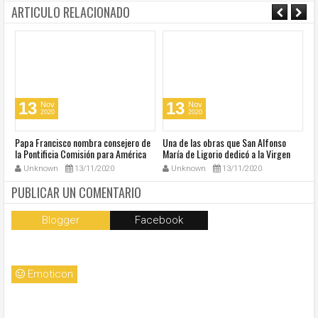
ARTICULO RELACIONADO
13
13
Nov
Nov
2020
2020
u
Papa Francisco nombra consejero de
Una de las obras que San Alfonso
El
la Pontificia Comisión para América
María de Ligorio dedicó a la Virgen
o
Latina
cumple 270 años
Unknown
13/11/2020
Unknown
13/11/2020
PUBLICAR UN COMENTARIO
Blogger
Facebook
Emoticon