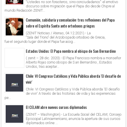
“Ustedes no son forasteros, sino conciudadanos”: el emotivo
discurso sobre migración que el Papa dio desde Chipre al
mundo Redacción ZENIT...
Comunión, sabiduría y consolación: tres reflexiones del Papa
sobre el Espíritu Santo ante ortodoxos griegos
(ZENIT Noticias / Atenas, 04.12.2021).- La
“Sala del Trono” del Arzobispado ortodoxo de Grecia,
fue el segundo lugar donde el Papa fue acog...
Estados Unidos: El Papa nombra al obispo de San Bernardino
( zenit – 28 dic. 2020).- El Papa Francisco nombra a monseñor
Alberto Rojas como obispo de S an Bernardino , Estados
Unidos, tras aceptar...
Chile: VI Congreso Católicos y Vida Pública aborda 'El desafío de
vivir'
Chile: VI Congreso Católicos y Vida Pública aborda 'El desafío
de vivir' A través de las historias de vida y las experiencias
pe...
El CELAM abre nuevos cursos diplomados
(ZENIT – Washington).- La Escuela Social del CELAM, Consejo
Episcopal Latinoamericano, anuncia la apertura de sus cursos
diplomados online ...