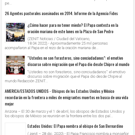
pe...
26 Agentes pastorales asesinados en 2014. Informe de la Agencia Fides
¿Cómo hacer para no tener miedo? El Papa contesta en la
oración mariana de este lunes en la Plaza de San Pedro
(ZENIT Noticias / Ciudad del Vaticano,
18.04.2022).- Aproximadamente 25 mil personas
acompañaron al Papa en el rezo de la oración mariana de...
“Ustedes no son forasteros, sino conciudadanos”: el emotivo
discurso sobre migración que el Papa dio desde Chipre al mundo
“Ustedes no son forasteros, sino conciudadanos”: el emotivo
discurso sobre migración que el Papa dio desde Chipre al
mundo Redacción ZENIT...
AMERICA/ESTADOS UNIDOS - Obispos de los Estados Unidos y México
recordarán en la frontera a miles de emigrantes muertos en busca de una vida
mejor
Arizona – El 30 de marzo y el 1 de abril, los obispos de Estados Unidos y
los obispos de México se reunirán en la frontera entre los dos paí...
Estados Unidos: El Papa nombra al obispo de San Bernardino
( zenit – 28 dic. 2020).- El Papa Francisco nombra a monseñor