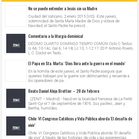
No se puede entender a Jesús sin su Madre
Ciudad del Vaticano, 2 enero 2015 (VIS).-Este jueves,
solemnidad de Santa María Madre de Dios y octava de
Navidad, el Santo Padre ha presid...
Comentario a la liturgia dominical
DÉCIMO CUARTO DOMINGO TIEMPO COMÚN Ciclo C Textos:
Is 66, 10-14c; Gal 6, 14-18; Lc 10, 1-12.17-20 P. Antonio Rivero,
L.C. Doctor en Teolo...
El Papa en Sta. Marta: ‘Dios llora ante la guerra en el mundo’
En la homilía de este jueves, el Santo Padre asegura que
quienes trabajan por la guerra son delincuentes y recuerda a
los operadores de pa...
Beato Daniel Alejo Brottier – 28 de febrero
(ZENIT – Madrid).- Nació en la localidad francesa de La Ferté
Saint-Cyr el 7 de septiembre de 1876. Sus padres, Jean y
Bertha, humildes...
Chile: VI Congreso Católicos y Vida Pública aborda 'El desafío de
vivir'
Chile: VI Congreso Católicos y Vida Pública aborda 'El desafío
de vivir' A través de las historias de vida y las experiencias