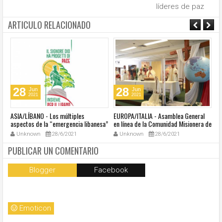
líderes de paz
ARTICULO RELACIONADO
28
28
Jun
Jun
2021
2021
ASIA/LÍBANO - Los múltiples
EUROPA/ITALIA - Asamblea General
A
aspectos de la “emergencia libanesa”
en línea de la Comunidad Misionera de
in
al centro de la cumbre eclesial
Villaregia
Unknown
28/6/2021
Unknown
28/6/2021
convocada por el Papa Francisco
PUBLICAR UN COMENTARIO
Blogger
Facebook
Emoticon