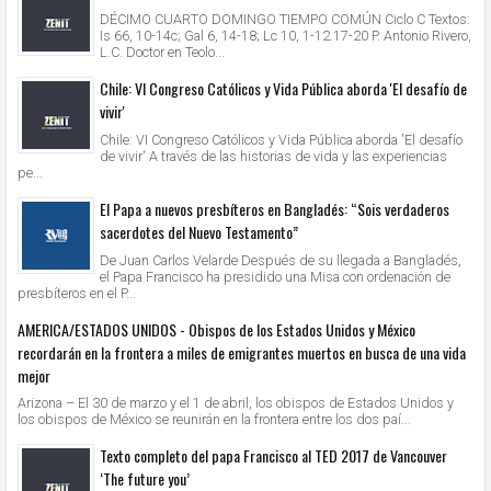
DÉCIMO CUARTO DOMINGO TIEMPO COMÚN Ciclo C Textos:
Is 66, 10-14c; Gal 6, 14-18; Lc 10, 1-12.17-20 P. Antonio Rivero,
L.C. Doctor en Teolo...
Chile: VI Congreso Católicos y Vida Pública aborda 'El desafío de
vivir'
Chile: VI Congreso Católicos y Vida Pública aborda 'El desafío
de vivir' A través de las historias de vida y las experiencias
pe...
El Papa a nuevos presbíteros en Bangladés: “Sois verdaderos
sacerdotes del Nuevo Testamento”
De Juan Carlos Velarde Después de su llegada a Bangladés,
el Papa Francisco ha presidido una Misa con ordenación de
presbíteros en el P...
AMERICA/ESTADOS UNIDOS - Obispos de los Estados Unidos y México
recordarán en la frontera a miles de emigrantes muertos en busca de una vida
mejor
Arizona – El 30 de marzo y el 1 de abril, los obispos de Estados Unidos y
los obispos de México se reunirán en la frontera entre los dos paí...
Texto completo del papa Francisco al TED 2017 de Vancouver
‘The future you’