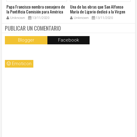
u
Papa Francisco nombra consejero de
Una de las obras que San Alfonso
El
la Pontificia Comisión para América
María de Ligorio dedicó a la Virgen
o
Latina
cumple 270 años
Unknown
13/11/2020
Unknown
13/11/2020
PUBLICAR UN COMENTARIO
Blogger
Facebook
Emoticon