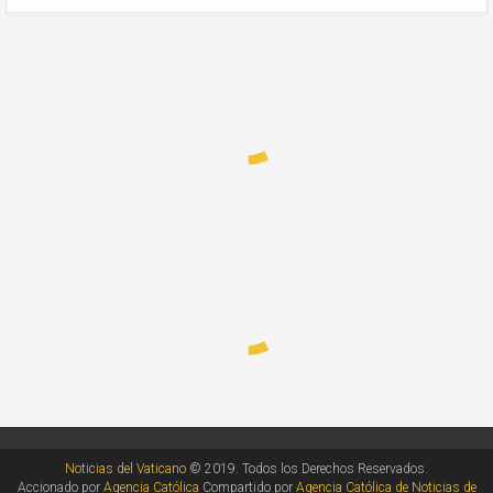
Noticias del Vaticano
© 2019. Todos los Derechos Reservados.
Accionado por
Agencia Católica
Compartido por
Agencia Católica de Noticias de