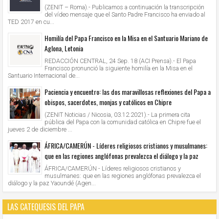
(ZENIT – Roma).- Publicamos a continuación la transcripción
del vídeo mensaje que el Santo Padre Francisco ha enviado al
TED 2017 en cu...
Homilía del Papa Francisco en la Misa en el Santuario Mariano de
Aglona, Letonia
REDACCIÓN CENTRAL, 24 Sep. 18 (ACI Prensa).- El Papa
Francisco pronunció la siguiente homilía en la Misa en el
Santuario Internacional de...
Paciencia y encuentro: las dos maravillosas reflexiones del Papa a
obispos, sacerdotes, monjas y católicos en Chipre
(ZENIT Noticias / Nicosia, 03.12.2021).- La primera cita
pública del Papa con la comunidad católica en Chipre fue el
jueves 2 de diciembre ...
ÁFRICA/CAMERÚN - Líderes religiosos cristianos y musulmanes:
que en las regiones anglófonas prevalezca el diálogo y la paz
ÁFRICA/CAMERÚN - Líderes religiosos cristianos y
musulmanes: que en las regiones anglófonas prevalezca el
diálogo y la paz Yaoundé (Agen...
LAS CATEQUESIS DEL PAPA