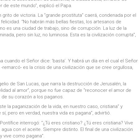
er de este mundo”, explicó el Papa.
un grito de victoria. La “grande prostituta” caerá, condenada por el
elicidad. “No habrán más bellas fiestas, los artesanos de
no es una ciudad de trabajo, sino de corrupción. La luz de la
inada, pero sin luz, no luminosa. Esta es la civilización corrupta”,
a cuando el Señor dice: ‘basta’. Y habrá un día en el cual el Señor
 -remarcó- es la crisis de una civilización que se cree orgullosa,
lio de San Lucas, que narra la destrucción de Jerusalén, la
idelidad al amor”, porque no fue capaz de “reconocer el amor de
ta de su corazón a los paganos.
te la paganización de la vida, en nuestro caso, cristiana” y
í, pero en verdad, nuestra vida es pagana”, advirtió.
Pontífice interrogó: “¿Tú eres cristiano? ¿Tú eres cristiana? Vive
gua con el aceite. Siempre distinto. El final de una civilización
a y vive como pagana”.