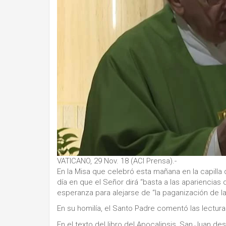
VATICANO, 29 Nov. 18 (ACI Prensa).-
En la Misa que celebró esta mañana en la capilla 
día en que el Señor dirá “basta a las apariencias
esperanza para alejarse de “la paganización de la
En su homilía, el Santo Padre comentó las lectura
En el texto del libro del Apocalipsis, San Juan de