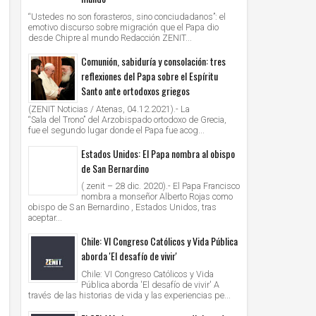
“Ustedes no son forasteros, sino conciudadanos”: el
emotivo discurso sobre migración que el Papa dio
desde Chipre al mundo Redacción ZENIT...
Comunión, sabiduría y consolación: tres
reflexiones del Papa sobre el Espíritu
Santo ante ortodoxos griegos
(ZENIT Noticias / Atenas, 04.12.2021).- La
“Sala del Trono” del Arzobispado ortodoxo de Grecia,
fue el segundo lugar donde el Papa fue acog...
Estados Unidos: El Papa nombra al obispo
de San Bernardino
( zenit – 28 dic. 2020).- El Papa Francisco
nombra a monseñor Alberto Rojas como
obispo de S an Bernardino , Estados Unidos, tras
aceptar...
Chile: VI Congreso Católicos y Vida Pública
aborda 'El desafío de vivir'
Chile: VI Congreso Católicos y Vida
Pública aborda 'El desafío de vivir' A
través de las historias de vida y las experiencias pe...