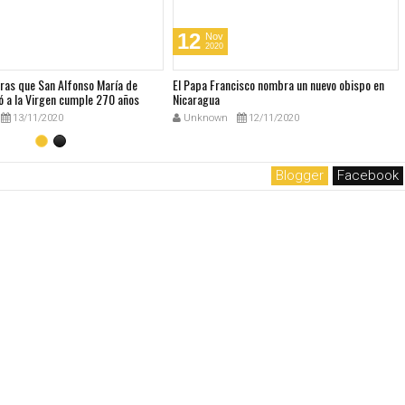
12
Nov
2020
bras que San Alfonso María de
El Papa Francisco nombra un nuevo obispo en
ó a la Virgen cumple 270 años
Nicaragua
13/11/2020
Unknown
12/11/2020
Blogger
Facebook