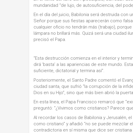
mundanidad “de lujo, de autosuficiencia, del pod
En el día del juicio, Babilonia será destruida con 
Señor porque sus fiestas aparecerán como falsa f
cualquier oficio no tendrán más (trabajo), porque 
lámpara no brillará más. Quizá será una ciudad ilum
precisó el Papa.
“Esta destrucción comienza en el interior y termin
dirá ‘basta’ a las apariencias de este mundo. Esta
suficiente, dictatorial y termina así”.
Posteriormente, el Santo Padre comentó el Evange
ciudad santa, que sufrió “la corrupción de la inf
Dios en su Hijo”, sino que más bien abrió la puer
En esta línea, el Papa Francisco remarcó que “exis
preguntó: “¿Vivimos como cristianos? Parece que s
Al recordar los casos de Babilonia y Jerusalén, el 
como cristiano” y añadió “no se puede mezclar el a
contradictoria en sí misma que dice ser cristian