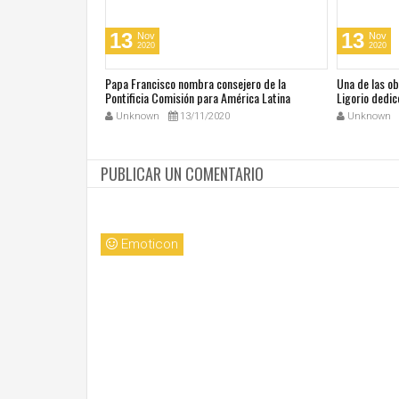
13
13
Nov
Nov
2020
2020
cos en su día de
Papa Francisco nombra consejero de la
Una de las o
 San Juan Pablo II
Pontificia Comisión para América Latina
Ligorio dedic
Unknown
13/11/2020
Unknown
PUBLICAR UN COMENTARIO
Emoticon