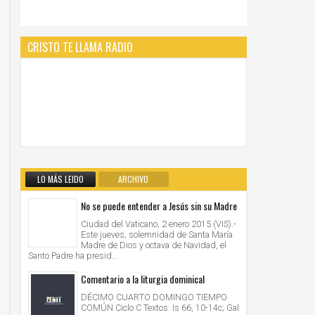
CRISTO TE LLAMA RADIO
LO MÁS LEIDO
ARCHIVO
No se puede entender a Jesús sin su Madre
Ciudad del Vaticano, 2 enero 2015 (VIS).-
Este jueves, solemnidad de Santa María
Madre de Dios y octava de Navidad, el
Santo Padre ha presid...
Comentario a la liturgia dominical
DÉCIMO CUARTO DOMINGO TIEMPO
COMÚN Ciclo C Textos: Is 66, 10-14c; Gal