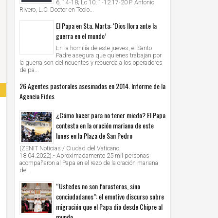
6, 14-18; Lc 10, 1-12.17-20 P. Antonio
Rivero, L.C. Doctor en Teolo...
El Papa en Sta. Marta: ‘Dios llora ante la
guerra en el mundo’
En la homilía de este jueves, el Santo
Padre asegura que quienes trabajan por
la guerra son delincuentes y recuerda a los operadores
de pa...
26 Agentes pastorales asesinados en 2014. Informe de la
Agencia Fides
¿Cómo hacer para no tener miedo? El Papa
contesta en la oración mariana de este
lunes en la Plaza de San Pedro
(ZENIT Noticias / Ciudad del Vaticano,
18.04.2022).- Aproximadamente 25 mil personas
acompañaron al Papa en el rezo de la oración mariana
de...
“Ustedes no son forasteros, sino
conciudadanos”: el emotivo discurso sobre
migración que el Papa dio desde Chipre al
mundo