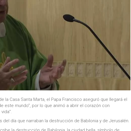
de la Casa Santa Marta, el Papa Francisco aseguró que llegará el
 de este mundo”, por lo que animó a abrir el corazón con
 vida”.
s del día que narraban la destrucción de Babilonia y de Jerusalén.
scribe la destrucción de Babilonia, la ciudad bella, símbolo de