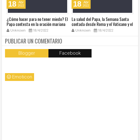
18
18
Abr
Abr
2022
2022
¿Cómo hacer para no tener miedo? El
La salud del Papa, la Semana Santa
Ve
Papa contesta en la oración mariana
contada desde Roma y el Vaticano y el
Ha
de este lunes en la Plaza de San
resumen de noticias en audio
co
Unknown
18/4/2022
Unknown
18/4/2022
Pedro
so
la
PUBLICAR UN COMENTARIO
Blogger
Facebook
Emoticon