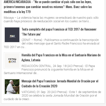
AMERICA/NICARAGUA - “No se puede cambiar el país sólo con las leyes,
primero tenemos que cambiar nosotros mismos”: Mons. Baez sobre las
modificas a la ley 779
Masaya – La violencia hacia las mujeres se erradicará de nuestro país sólo
cuando haya procesos de reeducación social en los cuales se trans...
Texto completo del papa Francisco al TED 2017 de Vancouver
‘The future you’
(ZENIT – Roma).- Publicamos a continuación la transcripción
del vídeo mensaje que el Santo Padre Francisco ha enviado al
TED 2017 en cu...
Homilía del Papa Francisco en la Misa en el Santuario Mariano de
Aglona, Letonia
REDACCIÓN CENTRAL, 24 Sep. 18 (ACI Prensa).- El Papa
Francisco pronunció la siguiente homilía en la Misa en el
Santuario Internacional de...
Mensaje del Papa Francisco: Jornada Mundial de Oración por el
Cuidado de la Creación 2020
VATICANO, 01 Sep. 20 (ACI Prensa).- Este 1 de septiembre de
2020 se celebra la sexta Jornada Mundial de Oración por el
cuidado de la creaci...