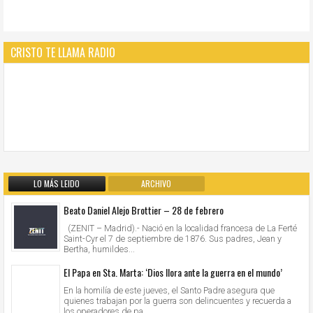
CRISTO TE LLAMA RADIO
LO MÁS LEIDO
ARCHIVO
Beato Daniel Alejo Brottier – 28 de febrero
(ZENIT – Madrid).- Nació en la localidad francesa de La Ferté
Saint-Cyr el 7 de septiembre de 1876. Sus padres, Jean y
Bertha, humildes...
El Papa en Sta. Marta: ‘Dios llora ante la guerra en el mundo’
En la homilía de este jueves, el Santo Padre asegura que
quienes trabajan por la guerra son delincuentes y recuerda a
los operadores de pa...