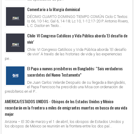
Comentario a la liturgia dominical
DÉCIMO CUARTO DOMINGO TIEMPO COMÚN Ciclo C Textos:
Is 66, 10-14c; Gal 6, 14-18; Lc 10, 1-12.17-20 P. Antonio Rivero,
L.C. Doctor en Teolo...
Chile: VI Congreso Católicos y Vida Pública aborda 'El desafío de
vivir'
Chile: VI Congreso Católicos y Vida Pública aborda 'El desafío
de vivir' A través de las historias de vida y las experiencias
pe...
El Papa a nuevos presbíteros en Bangladés: “Sois verdaderos
sacerdotes del Nuevo Testamento”
De Juan Carlos Velarde Después de su llegada a Bangladés,
el Papa Francisco ha presidido una Misa con ordenación de
presbíteros en el P...
AMERICA/ESTADOS UNIDOS - Obispos de los Estados Unidos y México
recordarán en la frontera a miles de emigrantes muertos en busca de una vida
mejor
Arizona – El 30 de marzo y el 1 de abril, los obispos de Estados Unidos y
los obispos de México se reunirán en la frontera entre los dos paí...