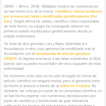
(ZENIT – 28 nov. 2018).- Múltiples medios de comunicación
se han hecho eco de la noticia:
científicos chinos producen
por primera vez bebés modificados genéticamente
(
Ver
más
). Según afirma He Jiankui, científico chino responsable
de este hecho, su equipo ha conseguido obtener los
primeros bebés modificados genéticamente desde su
estado embrionario.
Se trata de dos gemelas, Lulu y Nana, obtenidas por
fecundación
in vitro
, cuyo genoma fue modificado tras la
fecundación con la
herramienta de edición genética
CRISPR
. El objetivo era hacer a las niñas resistentes al SIDA,
puesto que su padre es portador del virus causante de esta
enfermedad.
De momento, este caso no ha sido recogido en forma de
artículo científico en ninguna revista, pero el genetista chino
ha hecho el anuncio a través de un
vídeo en Youtube
. No
obstante, las críticas por parte de la comunidad científica, no
se han hecho esperar, con numerosas declaraciones por
parte de científicos y bioeticistas de gran relevancia
calificando los hechos de precipitados, irresponsables y