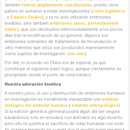
también
fueron ampliamente cuestionadas
, pronto otros
países se sumaron a estas investigaciones (
como Inglaterra
, o
Estados Unidos
), y ya no solo utilizando embriones
inviables, sino también
embriones sanos, perfectamente
viables
, que son destruidos intencionadamente a los pocos
días tras la modificación de su genoma. Algunos son
embriones sobrantes de tratamientos de fecundación
in
vitro
, mientras que otros son producidos expresamente
como sujetos de investigación (
ver más
).
Por ello, lo ocurrido en China era de esperar, ya que
constituye el siguiente paso lógico, aunque ciertamente es
precipitado desde el punto de vista médico.
Nuestra valoración bioética
A nuestro juicio, el uso y destrucción de embriones humanos
en investigación es moralmente inaceptable (ver
estatuto
biológico del embrión humano
y
estatuto antropológico
).
Si la edición genética germinal podría algún día ser segura
basándonos solo en estudios con animales es algo incierto,
pero ello no justifica el sacrificio de vidas humanas con este
fin, máxime teniendo en cuenta que la modificación genética