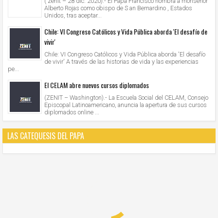
( zenit – 28 dic. 2020).- El Papa Francisco nombra a monseñor
Alberto Rojas como obispo de S an Bernardino , Estados
Unidos, tras aceptar...
Chile: VI Congreso Católicos y Vida Pública aborda 'El desafío de
vivir'
Chile: VI Congreso Católicos y Vida Pública aborda 'El desafío
de vivir' A través de las historias de vida y las experiencias
pe...
El CELAM abre nuevos cursos diplomados
(ZENIT – Washington).- La Escuela Social del CELAM, Consejo
Episcopal Latinoamericano, anuncia la apertura de sus cursos
diplomados online ...
LAS CATEQUESIS DEL PAPA