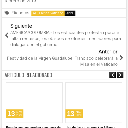
febrero de 2019.
Etiquetas:
ACI Prensa Vaticano
Siguiente
AMERICA/COLOMBIA - Los estudiantes protestan porque
faltan recursos, los obispos se ofrecen mediadores para
dialogar con el gobierno
Anterior
Festividad de la Virgen Guadalupe: Francisco celebrará la
Misa en el Vaticano
ARTICULO RELACIONADO
13
13
Nov
Nov
2020
2020
u
Papa Francisco nombra consejero de
Una de las obras que San Alfonso
El