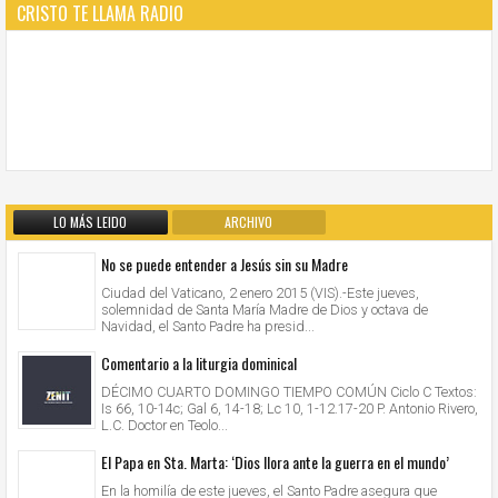
CRISTO TE LLAMA RADIO
LO MÁS LEIDO
ARCHIVO
No se puede entender a Jesús sin su Madre
Ciudad del Vaticano, 2 enero 2015 (VIS).-Este jueves,
solemnidad de Santa María Madre de Dios y octava de
Navidad, el Santo Padre ha presid...
Comentario a la liturgia dominical
DÉCIMO CUARTO DOMINGO TIEMPO COMÚN Ciclo C Textos:
Is 66, 10-14c; Gal 6, 14-18; Lc 10, 1-12.17-20 P. Antonio Rivero,
L.C. Doctor en Teolo...
El Papa en Sta. Marta: ‘Dios llora ante la guerra en el mundo’
En la homilía de este jueves, el Santo Padre asegura que