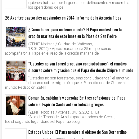
quienes trabajan por la guerra son delincuentes y recuerda a
los operadores de pa...
26 Agentes pastorales asesinados en 2014. Informe de la Agencia Fides
¿Cómo hacer para no tener miedo? El Papa contesta en la
oración mariana de este lunes en la Plaza de San Pedro
(ZENIT Noticias / Ciudad del Vaticano,
18.04.2022).- Aproximadamente 25 mil personas
acompañaron al Papa en el rezo de la oración mariana de...
“Ustedes no son forasteros, sino conciudadanos”: el emotivo
discurso sobre migración que el Papa dio desde Chipre al mundo
“Ustedes no son forasteros, sino conciudadanos”: el emotivo
discurso sobre migración que el Papa dio desde Chipre al
mundo Redacción ZENIT...
Comunión, sabiduría y consolación: tres reflexiones del Papa
sobre el Espíritu Santo ante ortodoxos griegos
(ZENIT Noticias / Atenas, 04.12.2021).- La
“Sala del Trono” del Arzobispado ortodoxo de Grecia,
fue el segundo lugar donde el Papa fue acog...
Estados Unidos: El Papa nombra al obispo de San Bernardino