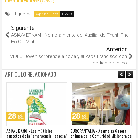
Let's block ads!
(Why?)
Etiquetas:
Agenzia Fides
Siguiente
ASIA/VIETNAM - Nombramiento del Auxiliar de Thanh-Pho
Ho Chi Minh
Anterior
VIDEO: Joven sorprende a novia y al Papa Francisco con
pedida de mano
ARTICULO RELACIONADO
28
28
Jun
Jun
2021
2021
ASIA/LÍBANO - Los múltiples
EUROPA/ITALIA - Asamblea General
A
aspectos de la “emergencia libanesa”
en línea de la Comunidad Misionera de
in