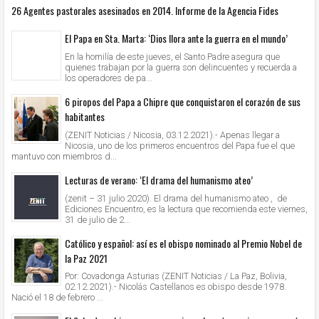
26 Agentes pastorales asesinados en 2014. Informe de la Agencia Fides
El Papa en Sta. Marta: ‘Dios llora ante la guerra en el mundo’
En la homilía de este jueves, el Santo Padre asegura que
quienes trabajan por la guerra son delincuentes y recuerda a
los operadores de pa...
6 piropos del Papa a Chipre que conquistaron el corazón de sus
habitantes
(ZENIT Noticias / Nicosia, 03.12.2021).- Apenas llegar a
Nicosia, uno de los primeros encuentros del Papa fue el que
mantuvo con miembros d...
Lecturas de verano: ‘El drama del humanismo ateo’
(zenit – 31 julio 2020). El drama del humanismo ateo , de
Ediciones Encuentro, es la lectura que recomienda este viernes,
31 de julio de 2...
Católico y español: así es el obispo nominado al Premio Nobel de
la Paz 2021
Por: Covadonga Asturias (ZENIT Noticias / La Paz, Bolivia,
02.12.2021).- Nicolás Castellanos es obispo desde 1978.
Nació el 18 de febrero ...