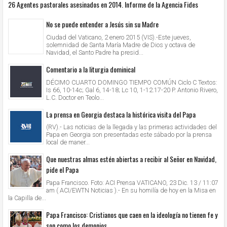
26 Agentes pastorales asesinados en 2014. Informe de la Agencia Fides
No se puede entender a Jesús sin su Madre
Ciudad del Vaticano, 2 enero 2015 (VIS).-Este jueves,
solemnidad de Santa María Madre de Dios y octava de
Navidad, el Santo Padre ha presid...
Comentario a la liturgia dominical
DÉCIMO CUARTO DOMINGO TIEMPO COMÚN Ciclo C Textos:
Is 66, 10-14c; Gal 6, 14-18; Lc 10, 1-12.17-20 P. Antonio Rivero,
L.C. Doctor en Teolo...
La prensa en Georgia destaca la histórica visita del Papa
(RV).- Las noticias de la llegada y las primeras actividades del
Papa en Georgia son presentadas este sábado por la prensa
local de maner...
Que nuestras almas estén abiertas a recibir al Señor en Navidad,
pide el Papa
Papa Francisco. Foto: ACI Prensa VATICANO, 23 Dic. 13 / 11:07
am ( ACI/EWTN Noticias ).- En su homilía de hoy en la Misa en
la Capilla de...
Papa Francisco: Cristianos que caen en la ideología no tienen fe y
son como los demonios