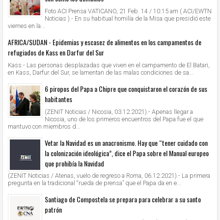
Foto ACI Prensa VATICANO, 21 Feb. 14 / 10:15 am ( ACI/EWTN
Noticias ).- En su habitual homilía de la Misa que presidió este
viernes en la...
AFRICA/SUDAN - Epidemias y escasez de alimentos en los campamentos de
refugiados de Kass en Darfur del Sur
Kass - Las personas desplazadas que viven en el campamento de El Batari,
en Kass, Darfur del Sur, se lamentan de las malas condiciones de sa...
6 piropos del Papa a Chipre que conquistaron el corazón de sus
habitantes
(ZENIT Noticias / Nicosia, 03.12.2021).- Apenas llegar a
Nicosia, uno de los primeros encuentros del Papa fue el que
mantuvo con miembros d...
Vetar la Navidad es un anacronismo. Hay que “tener cuidado con
la colonización ideológica”, dice el Papa sobre el Manual europeo
que prohibía la Navidad
(ZENIT Noticias / Atenas, vuelo de regreso a Roma, 06.12.2021).- La primera
pregunta en la tradicional “rueda de prensa” que el Papa da en e...
Santiago de Compostela se prepara para celebrar a su santo
patrón