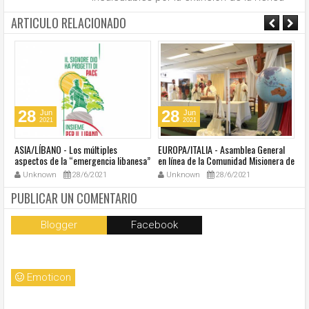
ARTICULO RELACIONADO
28
28
Jun
Jun
2021
2021
ASIA/LÍBANO - Los múltiples
EUROPA/ITALIA - Asamblea General
A
aspectos de la “emergencia libanesa”
en línea de la Comunidad Misionera de
in
al centro de la cumbre eclesial
Villaregia
Unknown
28/6/2021
Unknown
28/6/2021
convocada por el Papa Francisco
PUBLICAR UN COMENTARIO
Blogger
Facebook
Emoticon