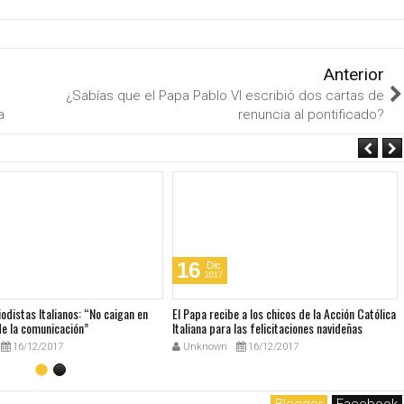
Anterior
¿Sabías que el Papa Pablo VI escribió dos cartas de
a
renuncia al pontificado?
16
Dic
2017
iodistas Italianos: “No caigan en
El Papa recibe a los chicos de la Acción Católica
de la comunicación”
Italiana para las felicitaciones navideñas
16/12/2017
Unknown
16/12/2017
Blogger
Facebook