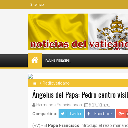
Sitemap
PÁGINA PRINCIPAL
Radiovaticano
Ángelus del Papa: Pedro centro visi
Hermanos Franciscanos
5:17:00 a.m.
Compartir a:
Twitter
Facebook
(RV).- El
Papa Francisco
introdujo el rezo marian