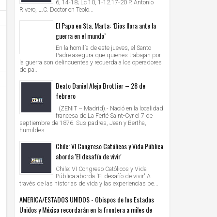
6, 14-18; Lc 10, 1-12.17-20 P. Antonio
Rivero, L.C. Doctor en Teolo...
El Papa en Sta. Marta: ‘Dios llora ante la
guerra en el mundo’
En la homilía de este jueves, el Santo
Padre asegura que quienes trabajan por
la guerra son delincuentes y recuerda a los operadores
de pa...
Beato Daniel Alejo Brottier – 28 de
febrero
(ZENIT – Madrid).- Nació en la localidad
francesa de La Ferté Saint-Cyr el 7 de
septiembre de 1876. Sus padres, Jean y Bertha,
humildes...
15
15
Dic
Dic
Chile: VI Congreso Católicos y Vida Pública
2017
2017
aborda 'El desafío de vivir'
El Papa recibió en audiencia al Presidente de
El encuentro dominical con el Señor
Chile: VI Congreso Católicos y Vida
Bolivia, Evo Morales
fuerza de vivir, expresó el Papa en
Pública aborda 'El desafío de vivir' A
sobre la Eucaristía
través de las historias de vida y las experiencias pe...
Unknown
15/12/2017
Unknown
15/12/2017
AMERICA/ESTADOS UNIDOS - Obispos de los Estados
Unidos y México recordarán en la frontera a miles de