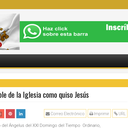
ble de la Iglesia como quiso Jesús
Correo Electrónico
Imprimir
URL
0
o del Ángelus del XXI Domingo del Tiempo Ordinario,