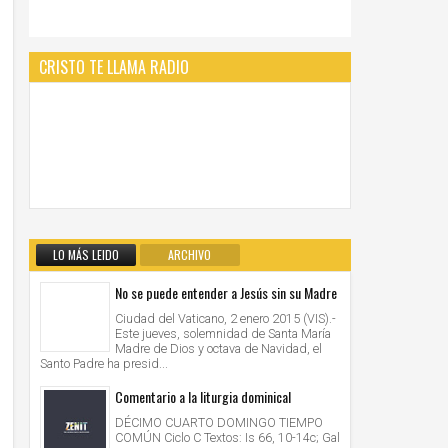
CRISTO TE LLAMA RADIO
LO MÁS LEIDO
ARCHIVO
No se puede entender a Jesús sin su Madre
Ciudad del Vaticano, 2 enero 2015 (VIS).-
Este jueves, solemnidad de Santa María
Madre de Dios y octava de Navidad, el
Santo Padre ha presid...
Comentario a la liturgia dominical
DÉCIMO CUARTO DOMINGO TIEMPO
COMÚN Ciclo C Textos: Is 66, 10-14c; Gal