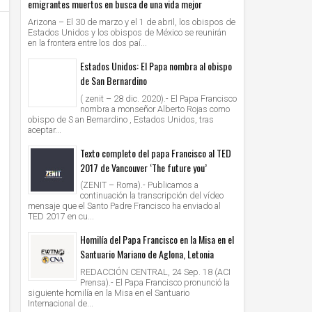
emigrantes muertos en busca de una vida mejor
Arizona – El 30 de marzo y el 1 de abril, los obispos de
Estados Unidos y los obispos de México se reunirán
en la frontera entre los dos paí...
Estados Unidos: El Papa nombra al obispo
de San Bernardino
( zenit – 28 dic. 2020).- El Papa Francisco
nombra a monseñor Alberto Rojas como
obispo de S an Bernardino , Estados Unidos, tras
aceptar...
Texto completo del papa Francisco al TED
2017 de Vancouver ‘The future you’
(ZENIT – Roma).- Publicamos a
continuación la transcripción del vídeo
mensaje que el Santo Padre Francisco ha enviado al
TED 2017 en cu...
Homilía del Papa Francisco en la Misa en el
Santuario Mariano de Aglona, Letonia
REDACCIÓN CENTRAL, 24 Sep. 18 (ACI
Prensa).- El Papa Francisco pronunció la
siguiente homilía en la Misa en el Santuario
Internacional de...