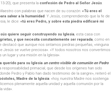
 13-20), que presenta la
confesión de Pedro al Señor Jesús
.
 Maestro con palabras que nacen de su corazón:
«Tú eres el
para salvar a la humanidad
. Y Jesús, comprendiendo que la fe de
sia, le dice:
«tú eres Pedro, y sobre esta piedra edificaré mi
esús quiere seguir construyendo su Iglesia
, esta casa con
grietas, y que necesita constantemente ser reparada
, como en
dre destacó que aunque nos sintamos piedras pequeñas, «ninguna
 de Jesús se vuelve preciosa». «Y todos nosotros nos convertimos
 un lugar y una misión en la Iglesia».
a querido para su Iglesia
un centro visible de comunión en Pedro
 responsabilidad primacial, que desde los orígenes han sido
d donde Pedro y Pablo han dado testimonio de la sangre», reiteró el
póstoles, Madre de la Iglesia
: «hoy, nuestra Madre nos sostenga
licemos plenamente aquella unidad y aquella comunión por la
a vida».