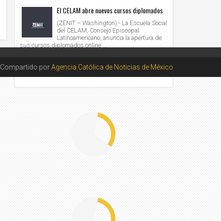
El CELAM abre nuevos cursos diplomados
(ZENIT – Washington).- La Escuela Social
del CELAM, Consejo Episcopal
Latinoamericano, anuncia la apertura de
sus cursos diplomados online ...
LAS CATEQUESIS DEL PAPA
Compartido por
Agencia Católica de Noticias de México