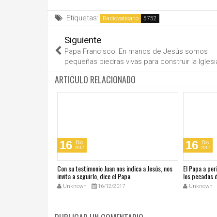
Etiquetas:
Radiovaticano
Siguiente
Papa Francisco: En manos de Jesús somos
pequeñas piedras vivas para construir la Iglesi
ARTICULO RELACIONADO
16
16
Dic
Dic
2017
2017
iálogo es el único
Con su testimonio Juan nos indica a Jesús, nos
El Papa a per
invita a seguirlo, dice el Papa
los pecados 
Unknown
16/12/2017
Unknown