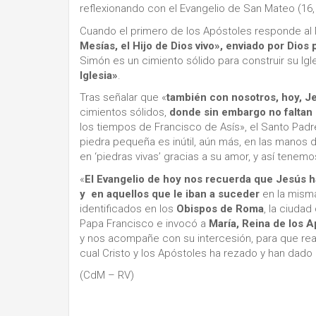
reflexionando con el Evangelio de San Mateo (16,
Cuando el primero de los Apóstoles responde al
Mesías, el Hijo de Dios vivo», enviado por Dios 
Simón es un cimiento sólido para construir su Igle
Iglesia»
.
Tras señalar que «
también con nosotros, hoy, J
cimientos sólidos,
donde sin embargo no faltan 
los tiempos de Francisco de Asís», el Santo Pa
piedra pequeña es inútil, aún más, en las manos
en ‘piedras vivas’ gracias a su amor, y así tenemos
«
El Evangelio de hoy nos recuerda que Jesús h
y en aquellos que le iban a suceder
en la misma
identificados en los
Obispos de Roma
, la ciuda
Papa Francisco e invocó a
María, Reina de los A
y nos acompañe con su intercesión, para que rea
cual Cristo y los Apóstoles ha rezado y han dado l
(CdM – RV)