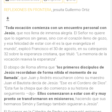
REFLEXIONES EN FRONTERA
, jesuita Guillermo Ortiz
“
Toda vocación comienza con un encuentro personal con
Jesús
, que nos llena de inmensa alegría. El Señor no quiere
que lo sigamos sin ganas, sino con el corazón lleno de gozo,
y esa felicidad de estar con él es la que evangeliza el
mundo”, explicó Francisco el 30 de agosto, en su catequesis
32 sobre la esperanza cristiana, que tituló: “La memoria de la
vocación reaviva la esperanza”.
El obispo de Roma afirma que “
los primeros discípulos de
Jesús recordaban de forma nítida el momento de su
llamada
”, que Juan y Andrés escucharon cómo su maestro
Juan el Bautista decía de Jesús: “Ese es el Cordero de Dios”.
“Esta fue la chispa que dio comienzo a su historia de
seguimiento –dijo-.
Ellos comenzaron a estar con él y muy
pronto se transformaron en misioneros
, haciendo que sus
hermanos Simón y Santiago también siguieran a Jesús”.
El Sucesor en la Cátedra de Pedro se preguntó entonces,