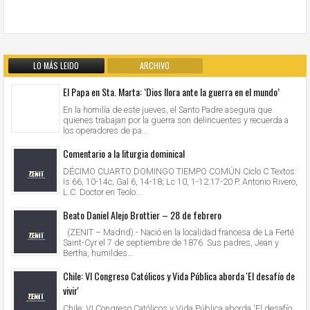
LO MÁS LEIDO
ARCHIVO
El Papa en Sta. Marta: ‘Dios llora ante la guerra en el mundo’
En la homilía de este jueves, el Santo Padre asegura que
quienes trabajan por la guerra son delincuentes y recuerda a
los operadores de pa...
Comentario a la liturgia dominical
DÉCIMO CUARTO DOMINGO TIEMPO COMÚN Ciclo C Textos:
Is 66, 10-14c; Gal 6, 14-18; Lc 10, 1-12.17-20 P. Antonio Rivero,
L.C. Doctor en Teolo...
Beato Daniel Alejo Brottier – 28 de febrero
(ZENIT – Madrid).- Nació en la localidad francesa de La Ferté
Saint-Cyr el 7 de septiembre de 1876. Sus padres, Jean y
Bertha, humildes...
Chile: VI Congreso Católicos y Vida Pública aborda 'El desafío de
vivir'
Chile: VI Congreso Católicos y Vida Pública aborda 'El desafío