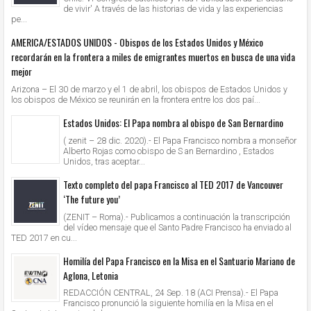
de vivir' A través de las historias de vida y las experiencias
pe...
AMERICA/ESTADOS UNIDOS - Obispos de los Estados Unidos y México
recordarán en la frontera a miles de emigrantes muertos en busca de una vida
mejor
Arizona – El 30 de marzo y el 1 de abril, los obispos de Estados Unidos y
los obispos de México se reunirán en la frontera entre los dos paí...
Estados Unidos: El Papa nombra al obispo de San Bernardino
( zenit – 28 dic. 2020).- El Papa Francisco nombra a monseñor
Alberto Rojas como obispo de S an Bernardino , Estados
Unidos, tras aceptar...
Texto completo del papa Francisco al TED 2017 de Vancouver
‘The future you’
(ZENIT – Roma).- Publicamos a continuación la transcripción
del vídeo mensaje que el Santo Padre Francisco ha enviado al
TED 2017 en cu...
Homilía del Papa Francisco en la Misa en el Santuario Mariano de
Aglona, Letonia
REDACCIÓN CENTRAL, 24 Sep. 18 (ACI Prensa).- El Papa
Francisco pronunció la siguiente homilía en la Misa en el