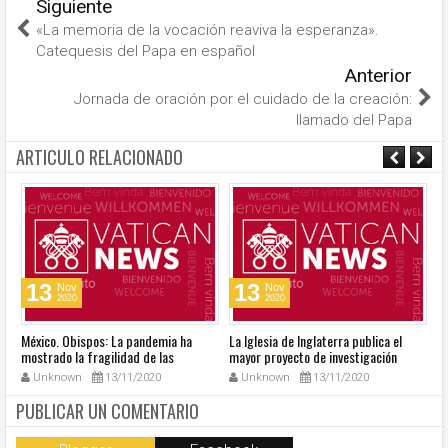
Siguiente
«La memoria de la vocación reaviva la esperanza».
Catequesis del Papa en español
Anterior
Jornada de oración por el cuidado de la creación:
llamado del Papa
ARTICULO RELACIONADO
13
13
Nov
Nov
2020
2020
México. Obispos: La pandemia ha
La Iglesia de Inglaterra publica el
40
mostrado la fragilidad de las
mayor proyecto de investigación
R
estructuras del país
sobre sexualidad
su
Unknown
13/11/2020
Unknown
13/11/2020
PUBLICAR UN COMENTARIO