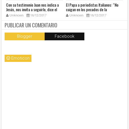
s
Con su testimonio Juan nos indica a
El Papa a periodistas Italianos: “No
El
Jesús, nos invita a seguirlo, dice el
caigan en los pecados de la
Ac
Papa
comunicación”
fe
Unknown
16/12/2017
Unknown
16/12/2017
PUBLICAR UN COMENTARIO
Blogger
Facebook
Emoticon