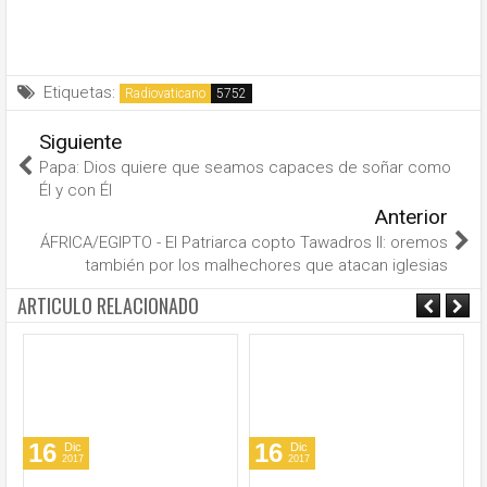
Etiquetas:
Radiovaticano
Siguiente
Papa: Dios quiere que seamos capaces de soñar como
Él y con Él
Anterior
ÁFRICA/EGIPTO - El Patriarca copto Tawadros II: oremos
también por los malhechores que atacan iglesias
ARTICULO RELACIONADO
16
16
Dic
Dic
2017
2017