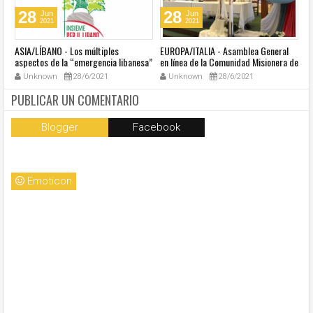
28
28
Jun
Jun
2021
2021
ASIA/LÍBANO - Los múltiples
EUROPA/ITALIA - Asamblea General
A
aspectos de la “emergencia libanesa”
en línea de la Comunidad Misionera de
in
al centro de la cumbre eclesial
Villaregia
Unknown
28/6/2021
Unknown
28/6/2021
convocada por el Papa Francisco
PUBLICAR UN COMENTARIO
Blogger
Facebook
Emoticon