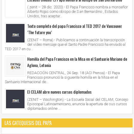
( zenit – 28 dic. 2020).- El Papa Francisco nombra a monseñor
Alberto Rojas como obispo de S an Bernardino , Estados
Unidos, tras aceptar...
Texto completo del papa Francisco al TED 2017 de Vancouver
‘The future you’
(ZENIT – Roma).- Publicamos a continuación la transcripción
del vídeo mensaje que el Santo Padre Francisco ha enviado al
TED 2017 en cu...
Homilía del Papa Francisco en la Misa en el Santuario Mariano de
Aglona, Letonia
REDACCIÓN CENTRAL, 24 Sep. 18 (ACI Prensa).- El Papa
Francisco pronunció la siguiente homilía en la Misa en el
Santuario Internacional de...
El CELAM abre nuevos cursos diplomados
(ZENIT – Washington).- La Escuela Social del CELAM, Consejo
Episcopal Latinoamericano, anuncia la apertura de sus cursos
diplomados online ...
LAS CATEQUESIS DEL PAPA