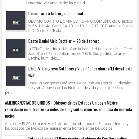
Navidad, el Santo Padre ha presid...
Comentario a la liturgia dominical
DÉCIMO CUARTO DOMINGO TIEMPO COMÚN Ciclo C Textos:
Is 66, 10-14c; Gal 6, 14-18; Lc 10, 1-12.17-20 P. Antonio Rivero,
L.C. Doctor en Teolo...
Beato Daniel Alejo Brottier – 28 de febrero
(ZENIT – Madrid).- Nació en la localidad francesa de La Ferté
Saint-Cyr el 7 de septiembre de 1876. Sus padres, Jean y
Bertha, humildes...
Chile: VI Congreso Católicos y Vida Pública aborda 'El desafío de
vivir'
Chile: VI Congreso Católicos y Vida Pública aborda 'El desafío
de vivir' A través de las historias de vida y las experiencias
pe...
AMERICA/ESTADOS UNIDOS - Obispos de los Estados Unidos y México
recordarán en la frontera a miles de emigrantes muertos en busca de una vida
mejor
Arizona – El 30 de marzo y el 1 de abril, los obispos de Estados Unidos y
los obispos de México se reunirán en la frontera entre los dos paí...
Estados Unidos: El Papa nombra al obispo de San Bernardino