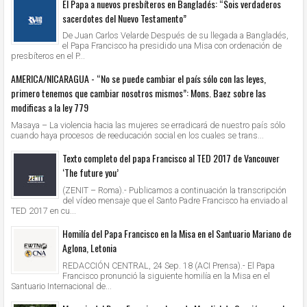
El Papa a nuevos presbíteros en Bangladés: “Sois verdaderos
sacerdotes del Nuevo Testamento”
De Juan Carlos Velarde Después de su llegada a Bangladés,
el Papa Francisco ha presidido una Misa con ordenación de
presbíteros en el P...
AMERICA/NICARAGUA - “No se puede cambiar el país sólo con las leyes,
primero tenemos que cambiar nosotros mismos”: Mons. Baez sobre las
modificas a la ley 779
Masaya – La violencia hacia las mujeres se erradicará de nuestro país sólo
cuando haya procesos de reeducación social en los cuales se trans...
Texto completo del papa Francisco al TED 2017 de Vancouver
‘The future you’
(ZENIT – Roma).- Publicamos a continuación la transcripción
del vídeo mensaje que el Santo Padre Francisco ha enviado al
TED 2017 en cu...
Homilía del Papa Francisco en la Misa en el Santuario Mariano de
Aglona, Letonia
REDACCIÓN CENTRAL, 24 Sep. 18 (ACI Prensa).- El Papa
Francisco pronunció la siguiente homilía en la Misa en el
Santuario Internacional de...