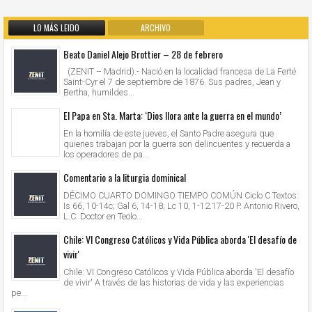
LO MÁS LEIDO
ARCHIVO
Beato Daniel Alejo Brottier – 28 de febrero
(ZENIT – Madrid).- Nació en la localidad francesa de La Ferté
Saint-Cyr el 7 de septiembre de 1876. Sus padres, Jean y
Bertha, humildes...
El Papa en Sta. Marta: ‘Dios llora ante la guerra en el mundo’
En la homilía de este jueves, el Santo Padre asegura que
quienes trabajan por la guerra son delincuentes y recuerda a
los operadores de pa...
Comentario a la liturgia dominical
DÉCIMO CUARTO DOMINGO TIEMPO COMÚN Ciclo C Textos:
Is 66, 10-14c; Gal 6, 14-18; Lc 10, 1-12.17-20 P. Antonio Rivero,
L.C. Doctor en Teolo...
Chile: VI Congreso Católicos y Vida Pública aborda 'El desafío de
vivir'
Chile: VI Congreso Católicos y Vida Pública aborda 'El desafío
de vivir' A través de las historias de vida y las experiencias
pe...