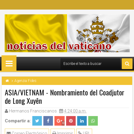
Agenzia Fides
ASIA/VIETNAM - Nombramiento del Coadjutor
de Long Xuyên
Hermanos Franciscanos
4:24:00 a.m.
Compartir a:
0
Correo Electrónico
Imprimir
URL