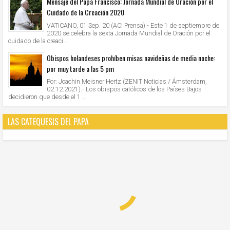
Mensaje del Papa Francisco: Jornada Mundial de Oración por el
Cuidado de la Creación 2020
VATICANO, 01 Sep. 20 (ACI Prensa).- Este 1 de septiembre de
2020 se celebra la sexta Jornada Mundial de Oración por el
cuidado de la creaci...
Obispos holandeses prohíben misas navideñas de media noche:
por muy tarde a las 5 pm
Por: Joachin Meisner Hertz (ZENIT Noticias / Ámsterdam,
02.12.2021).- Los obispos católicos de los Países Bajos
decidieron que desde el 1 ...
LAS CATEQUESIS DEL PAPA