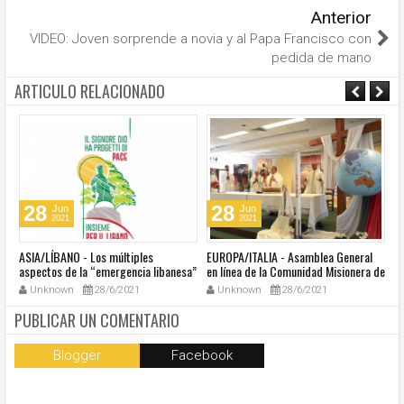
Anterior
VIDEO: Joven sorprende a novia y al Papa Francisco con
pedida de mano
ARTICULO RELACIONADO
28
28
Jun
Jun
2021
2021
ASIA/LÍBANO - Los múltiples
EUROPA/ITALIA - Asamblea General
A
aspectos de la “emergencia libanesa”
en línea de la Comunidad Misionera de
in
al centro de la cumbre eclesial
Villaregia
Unknown
28/6/2021
Unknown
28/6/2021
convocada por el Papa Francisco
PUBLICAR UN COMENTARIO
Blogger
Facebook