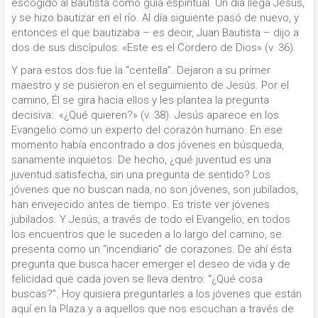
escogido al Bautista como guía espiritual. Un día llega Jesús,
y se hizo bautizar en el río. Al día siguiente pasó de nuevo, y
entonces el que bautizaba – es decir, Juan Bautista – dijo a
dos de sus discípulos: «Este es el Cordero de Dios» (v. 36).
Y para estos dos fue la “centella”. Dejaron a su primer
maestro y se pusieron en el seguimiento de Jesús. Por el
camino, Él se gira hacia ellos y les plantea la pregunta
decisiva: «¿Qué quieren?» (v. 38). Jesús aparece en los
Evangelio como un experto del corazón humano. En ese
momento había encontrado a dos jóvenes en búsqueda,
sanamente inquietos. De hecho, ¿qué juventud es una
juventud satisfecha, sin una pregunta de sentido? Los
jóvenes que no buscan nada, no son jóvenes, son jubilados,
han envejecido antes de tiempo. Es triste ver jóvenes
jubilados. Y Jesús, a través de todo el Evangelio, en todos
los encuentros que le suceden a lo largo del camino, se
presenta como un “incendiario” de corazones. De ahí ésta
pregunta que busca hacer emerger el deseo de vida y de
felicidad que cada joven se lleva dentro: “¿Qué cosa
buscas?”. Hoy quisiera preguntarles a los jóvenes que están
aquí en la Plaza y a aquellos que nos escuchan a través de