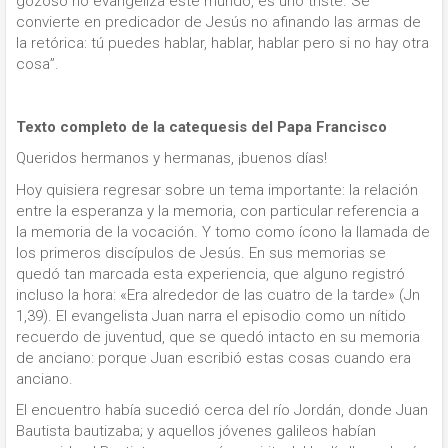
gozoso no evangeliza este mundo, es uno triste. Se
convierte en predicador de Jesús no afinando las armas de
la retórica: tú puedes hablar, hablar, hablar pero si no hay otra
cosa”.
Texto completo de la catequesis del Papa Francisco
Queridos hermanos y hermanas, ¡buenos días!
Hoy quisiera regresar sobre un tema importante: la relación
entre la esperanza y la memoria, con particular referencia a
la memoria de la vocación. Y tomo como ícono la llamada de
los primeros discípulos de Jesús. En sus memorias se
quedó tan marcada esta experiencia, que alguno registró
incluso la hora: «Era alrededor de las cuatro de la tarde» (Jn
1,39). El evangelista Juan narra el episodio como un nítido
recuerdo de juventud, que se quedó intacto en su memoria
de anciano: porque Juan escribió estas cosas cuando era
anciano.
El encuentro había sucedió cerca del río Jordán, donde Juan
Bautista bautizaba; y aquellos jóvenes galileos habían