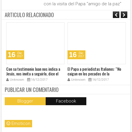
con la visita del Papa “amigo de la paz”
ARTICULO RELACIONADO
16
16
Dic
Dic
2017
2017
s
Con su testimonio Juan nos indica a
El Papa a periodistas Italianos: “No
El
Jesús, nos invita a seguirlo, dice el
caigan en los pecados de la
Ac
Papa
comunicación”
fe
Unknown
16/12/2017
Unknown
16/12/2017
PUBLICAR UN COMENTARIO
Blogger
Facebook
Emoticon