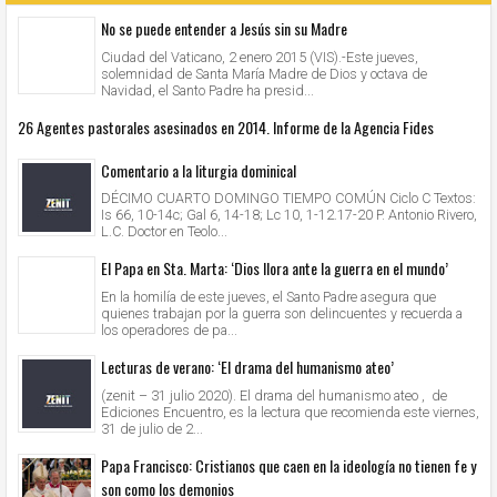
No se puede entender a Jesús sin su Madre
Ciudad del Vaticano, 2 enero 2015 (VIS).-Este jueves,
solemnidad de Santa María Madre de Dios y octava de
Navidad, el Santo Padre ha presid...
26 Agentes pastorales asesinados en 2014. Informe de la Agencia Fides
Comentario a la liturgia dominical
DÉCIMO CUARTO DOMINGO TIEMPO COMÚN Ciclo C Textos:
Is 66, 10-14c; Gal 6, 14-18; Lc 10, 1-12.17-20 P. Antonio Rivero,
L.C. Doctor en Teolo...
El Papa en Sta. Marta: ‘Dios llora ante la guerra en el mundo’
En la homilía de este jueves, el Santo Padre asegura que
quienes trabajan por la guerra son delincuentes y recuerda a
los operadores de pa...
Lecturas de verano: ‘El drama del humanismo ateo’
(zenit – 31 julio 2020). El drama del humanismo ateo , de
Ediciones Encuentro, es la lectura que recomienda este viernes,
31 de julio de 2...
Papa Francisco: Cristianos que caen en la ideología no tienen fe y
son como los demonios