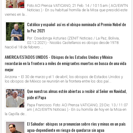
Foto ACI Prensa VATICANO, 21 Feb. 14 / 10:15 am ( ACI/EWTN
Noticias ).- En su habitual homilía de la Misa que presidió este
viernes en la...
Católico y español: así es el obispo nominado al Premio Nobel de
la Paz 2021
Por: Covadonga Asturias (ZENIT Noticias / La Paz, Bolivia,
02.12.2021).- Nicolás Castellanos es obispo desde 1978.
Nació el 18 de febrero ...
AMERICA/ESTADOS UNIDOS - Obispos de los Estados Unidos y México
recordarán en la frontera a miles de emigrantes muertos en busca de una vida
mejor
Arizona – El 30 de marzo y el 1 de abril, los obispos de Estados Unidos y
los obispos de México se reunirán en la frontera entre los dos paí...
Que nuestras almas estén abiertas a recibir al Señor en Navidad,
pide el Papa
Papa Francisco. Foto: ACI Prensa VATICANO, 23 Dic. 13 / 11:07
am ( ACI/EWTN Noticias ).- En su homilía de hoy en la Misa en
la Capilla de...
El Salvador: obispos se pronuncian sobre ríos y minas en un país
agua-dependiente en riesgo de quedarse sin agua