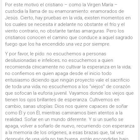
Por este motivo el cristiano – como la Virgen María –
custodia la llama de su enamoramiento: enamorados de
Jesús. Cierto, hay pruebas en la vida, existen momentos en
los cuales se necesita ir adelante no obstante el frío y el
viento contrario, no obstante tantas amarguras. Pero los
cristianos conocen el camino que conduce a aquel sagrado
fuego que los ha encendido una vez por siempre.
Y por favor, le pido: no escuchemos a personas
desilusionadas e infelices; no escuchemos a quien
recomienda cínicamente no cultivar la esperanza en la vida;
no confiemos en quien apaga desde el inicio todo
entusiasmo diciendo que ningún proyecto vale el sacrificio
de toda una vida; no escuchemos a los “viejos” de corazón
que sofocan la euforia juvenil. Vayamos donde los viejos que
tienen los ojos brillantes de esperanza. Cultivemos en
cambio, sanas utopías: Dios nos quiere capaces de soñar
como Él y con Él, mientras caminamos bien atentos a la
realidad. Soñar en un mundo diferente. Y si un sueño se
apaga, volver a soñarlo de nuevo, recurriendo con esperanza
a la memoria de los orígenes, a esas brazas que, tal vez
después de una vida no tan buena, están escondidas bajo